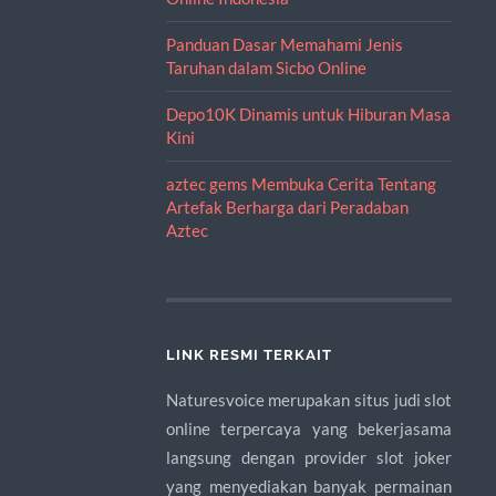
Panduan Dasar Memahami Jenis
Taruhan dalam Sicbo Online
Depo10K Dinamis untuk Hiburan Masa
Kini
aztec gems Membuka Cerita Tentang
Artefak Berharga dari Peradaban
Aztec
LINK RESMI TERKAIT
Naturesvoice merupakan situs judi slot
online terpercaya yang bekerjasama
langsung dengan provider slot joker
yang menyediakan banyak permainan