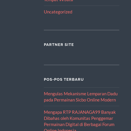
Uncategorized
PARTNER SITE
POS-POS TERBARU
Mengulas Mekanisme Lemparan Dadu
pada Permainan Sicbo Online Modern
Mengapa RTP RAJANAGA99 Banyak
Dibahas oleh Komunitas Penggemar
Permainan Digital di Berbagai Forum
Online Indonesia