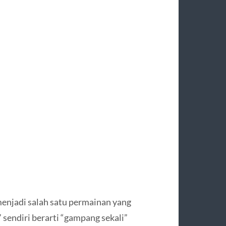
 menjadi salah satu permainan yang
” sendiri berarti “gampang sekali”