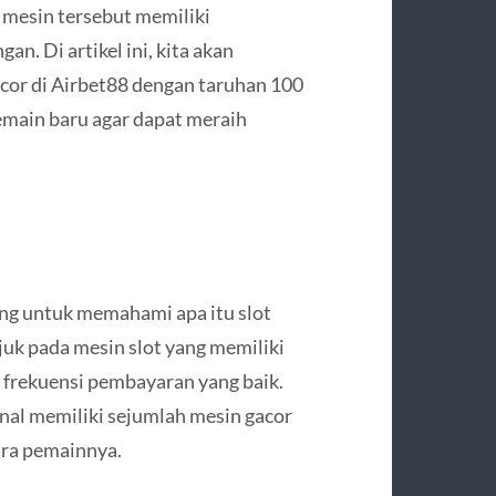
 mesin tersebut memiliki
. Di artikel ini, kita akan
or di Airbet88 dengan taruhan 100
emain baru agar dapat meraih
ing untuk memahami apa itu slot
juk pada mesin slot yang memiliki
ta frekuensi pembayaran yang baik.
enal memiliki sejumlah mesin gacor
ra pemainnya.