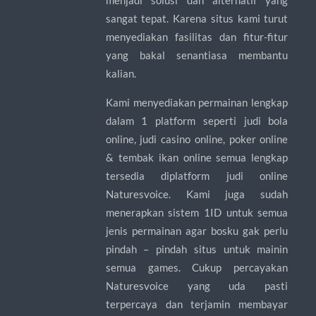
sangat tepat. Karena situs kami turut
menyediakan fasilitas dan fitur-fitur
yang bakal senantiasa membantu
kalian.
Kami menyediakan permainan lengkap
dalam 1 platform seperti judi bola
online, judi casino online, poker online
& tembak ikan online semua lengkap
tersedia diplatform judi online
Naturesvoice. Kami juga sudah
menerapkan sistem 1ID untuk semua
jenis permainan agar bosku gak perlu
pindah – pindah situs untuk mainin
semua games. Cukup percayakan
Naturesvoice yang uda pasti
terpercaya dan terjamin membayar