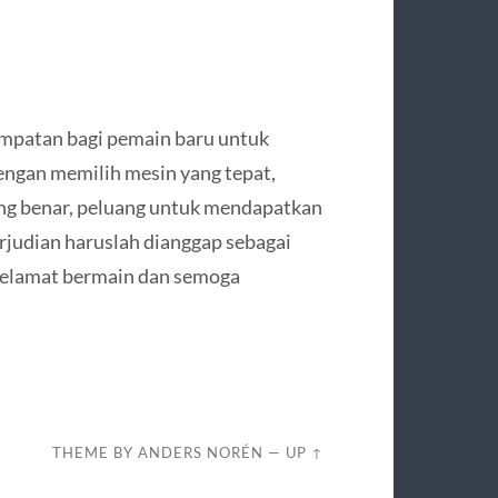
empatan bagi pemain baru untuk
ngan memilih mesin yang tepat,
ang benar, peluang untuk mendapatkan
judian haruslah dianggap sebagai
 Selamat bermain dan semoga
THEME BY
ANDERS NORÉN
—
UP ↑