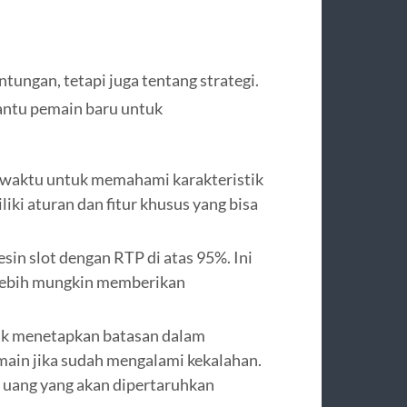
tungan, tetapi juga tentang strategi.
antu pemain baru untuk
 waktu untuk memahami karakteristik
iki aturan dan fitur khusus yang bisa
.
mesin slot dengan RTP di atas 95%. Ini
 lebih mungkin memberikan
tuk menetapkan batasan dalam
main jika sudah mengalami kekalahan.
 uang yang akan dipertaruhkan