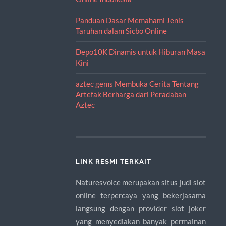
Panduan Dasar Memahami Jenis
Taruhan dalam Sicbo Online
Depo10K Dinamis untuk Hiburan Masa
Kini
aztec gems Membuka Cerita Tentang
Artefak Berharga dari Peradaban
Aztec
LINK RESMI TERKAIT
Naturesvoice merupakan situs judi slot
online terpercaya yang bekerjasama
langsung dengan provider slot joker
yang menyediakan banyak permainan