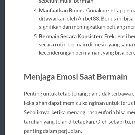
sebelum mulai bermain.
Manfaatkan Bonus
: Gunakan setiap pel
ditawarkan oleh Airbet88. Bonus ini bis
signifikan dan meningkatkan peluang me
Bermain Secara Konsisten
: Frekuensi b
secara rutin bermain di mesin yang sama
kecenderungan permainan, yang bisa ber
Menjaga Emosi Saat Bermain
Penting untuk tetap tenang dan tidak terbawa e
kekalahan dapat memicu keinginan untuk terus 
Sebaliknya, ketika menang, rasa euforia bisa
taruhan yang telah ditetapkan. Oleh sebab itu, m
penting dalam perjudian.