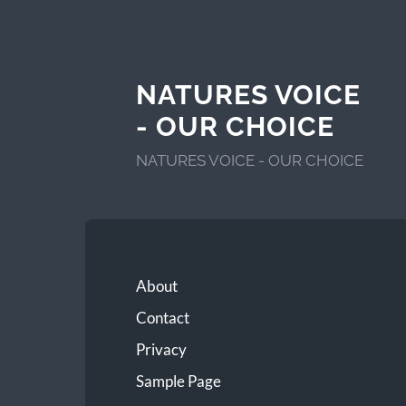
NATURES VOICE
- OUR CHOICE
NATURES VOICE - OUR CHOICE
About
Contact
Privacy
Sample Page