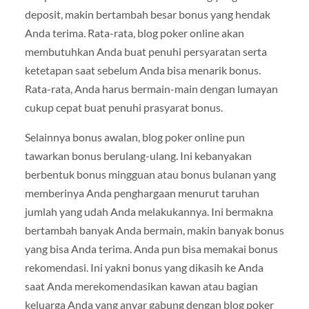
deposit, makin bertambah besar bonus yang hendak
Anda terima. Rata-rata, blog poker online akan
membutuhkan Anda buat penuhi persyaratan serta
ketetapan saat sebelum Anda bisa menarik bonus.
Rata-rata, Anda harus bermain-main dengan lumayan
cukup cepat buat penuhi prasyarat bonus.
Selainnya bonus awalan, blog poker online pun
tawarkan bonus berulang-ulang. Ini kebanyakan
berbentuk bonus mingguan atau bonus bulanan yang
memberinya Anda penghargaan menurut taruhan
jumlah yang udah Anda melakukannya. Ini bermakna
bertambah banyak Anda bermain, makin banyak bonus
yang bisa Anda terima. Anda pun bisa memakai bonus
rekomendasi. Ini yakni bonus yang dikasih ke Anda
saat Anda merekomendasikan kawan atau bagian
keluarga Anda yang anyar gabung dengan blog poker