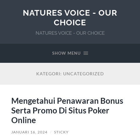
NATURES VOICE - OUR
CHOICE
NATURES VOICE - OUR CHOICE
SHOW MENU
KATEGORI:
UNCATEGORIZED
Mengetahui Penawaran Bonus
Serta Promo Di Situs Poker
Online
JANUARI 16, 2024
/
STICKY