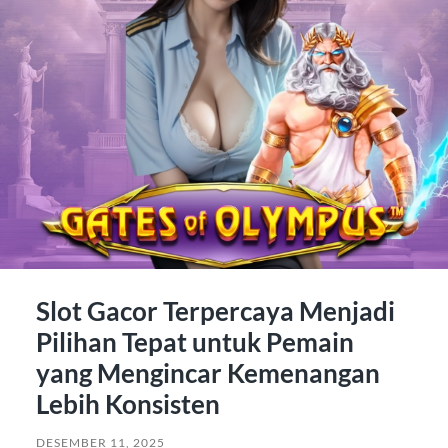
Slot Gacor Terpercaya Menjadi
Pilihan Tepat untuk Pemain
yang Mengincar Kemenangan
Lebih Konsisten
DESEMBER 11, 2025