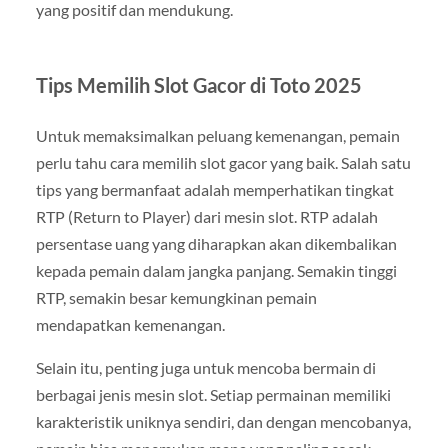
yang positif dan mendukung.
Tips Memilih Slot Gacor di Toto 2025
Untuk memaksimalkan peluang kemenangan, pemain
perlu tahu cara memilih slot gacor yang baik. Salah satu
tips yang bermanfaat adalah memperhatikan tingkat
RTP (Return to Player) dari mesin slot. RTP adalah
persentase uang yang diharapkan akan dikembalikan
kepada pemain dalam jangka panjang. Semakin tinggi
RTP, semakin besar kemungkinan pemain
mendapatkan kemenangan.
Selain itu, penting juga untuk mencoba bermain di
berbagai jenis mesin slot. Setiap permainan memiliki
karakteristik uniknya sendiri, dan dengan mencobanya,