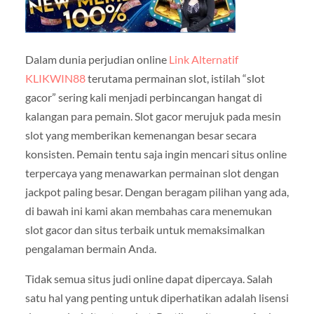
Dalam dunia perjudian online
Link Alternatif
KLIKWIN88
terutama permainan slot, istilah “slot
gacor” sering kali menjadi perbincangan hangat di
kalangan para pemain. Slot gacor merujuk pada mesin
slot yang memberikan kemenangan besar secara
konsisten. Pemain tentu saja ingin mencari situs online
terpercaya yang menawarkan permainan slot dengan
jackpot paling besar. Dengan beragam pilihan yang ada,
di bawah ini kami akan membahas cara menemukan
slot gacor dan situs terbaik untuk memaksimalkan
pengalaman bermain Anda.
Tidak semua situs judi online dapat dipercaya. Salah
satu hal yang penting untuk diperhatikan adalah lisensi