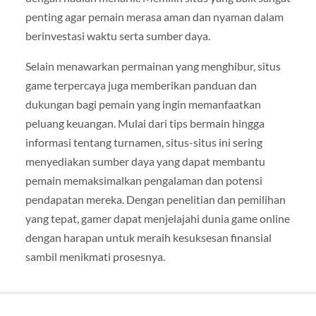
penting agar pemain merasa aman dan nyaman dalam
berinvestasi waktu serta sumber daya.
Selain menawarkan permainan yang menghibur, situs
game terpercaya juga memberikan panduan dan
dukungan bagi pemain yang ingin memanfaatkan
peluang keuangan. Mulai dari tips bermain hingga
informasi tentang turnamen, situs-situs ini sering
menyediakan sumber daya yang dapat membantu
pemain memaksimalkan pengalaman dan potensi
pendapatan mereka. Dengan penelitian dan pemilihan
yang tepat, gamer dapat menjelajahi dunia game online
dengan harapan untuk meraih kesuksesan finansial
sambil menikmati prosesnya.