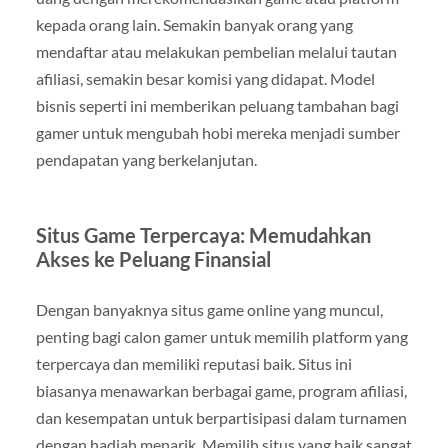
kepada orang lain. Semakin banyak orang yang
mendaftar atau melakukan pembelian melalui tautan
afiliasi, semakin besar komisi yang didapat. Model
bisnis seperti ini memberikan peluang tambahan bagi
gamer untuk mengubah hobi mereka menjadi sumber
pendapatan yang berkelanjutan.
Situs Game Terpercaya: Memudahkan
Akses ke Peluang Finansial
Dengan banyaknya situs game online yang muncul,
penting bagi calon gamer untuk memilih platform yang
terpercaya dan memiliki reputasi baik. Situs ini
biasanya menawarkan berbagai game, program afiliasi,
dan kesempatan untuk berpartisipasi dalam turnamen
dengan hadiah menarik. Memilih situs yang baik sangat