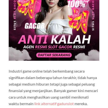
Industri game online telah berkembang secara
signifikan dalam beberapa tahun terakhir, tidak hanya
sebagai medium hiburan tetapi juga sebagai peluang
finansial yang menjanjikan. Banyak gamer kini mencari
cara untuk menghasilkan uang sambil menikmati
waktu bermain
link alternatif gadunslot
mereka.