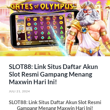
SLOT88: Link Situs Daftar Akun
Slot Resmi Gampang Menang
Maxwin Hari Ini!
JULI 21, 2024
SLOT88: Link Situs Daftar Akun Slot Resmi
Gampang Menang Maxwin Hari Ini!