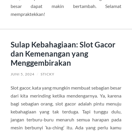
besar dapat makin bertambah. Selamat
mempraktekkan!
Sulap Kebahagiaan: Slot Gacor
dan Kemenangan yang
Menggembirakan
JUNI 5, 2024
/
STICKY
Slot gacor, kata yang mungkin membuat sebagian besar
dari kita merinding ketika mendengarnya. Ya, karena
bagi sebagian orang, slot gacor adalah pintu menuju
kebahagiaan yang tak terduga. Tapi tunggu dulu,
jangan terburu-buru menaruh semua harapan pada
mesin berbunyi ‘ka-ching’ itu. Ada yang perlu kamu