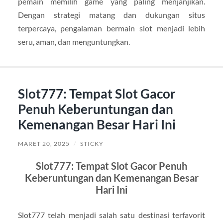
pemain memilih game yang paling menjanjikan.
Dengan strategi matang dan dukungan situs
terpercaya, pengalaman bermain slot menjadi lebih
seru, aman, dan menguntungkan.
Slot777: Tempat Slot Gacor
Penuh Keberuntungan dan
Kemenangan Besar Hari Ini
MARET 20, 2025
/
STICKY
Slot777: Tempat Slot Gacor Penuh
Keberuntungan dan Kemenangan Besar
Hari Ini
Slot777 telah menjadi salah satu destinasi terfavorit