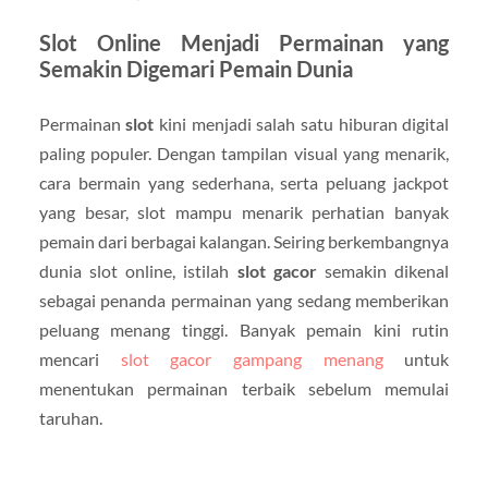
Slot Online Menjadi Permainan yang
Semakin Digemari Pemain Dunia
Permainan
slot
kini menjadi salah satu hiburan digital
paling populer. Dengan tampilan visual yang menarik,
cara bermain yang sederhana, serta peluang jackpot
yang besar, slot mampu menarik perhatian banyak
pemain dari berbagai kalangan. Seiring berkembangnya
dunia slot online, istilah
slot gacor
semakin dikenal
sebagai penanda permainan yang sedang memberikan
peluang menang tinggi. Banyak pemain kini rutin
mencari
slot gacor gampang menang
untuk
menentukan permainan terbaik sebelum memulai
taruhan.