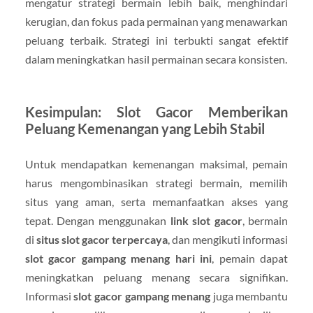
mengatur strategi bermain lebih baik, menghindari
kerugian, dan fokus pada permainan yang menawarkan
peluang terbaik. Strategi ini terbukti sangat efektif
dalam meningkatkan hasil permainan secara konsisten.
Kesimpulan: Slot Gacor Memberikan
Peluang Kemenangan yang Lebih Stabil
Untuk mendapatkan kemenangan maksimal, pemain
harus mengombinasikan strategi bermain, memilih
situs yang aman, serta memanfaatkan akses yang
tepat. Dengan menggunakan
link slot gacor
, bermain
di
situs slot gacor terpercaya
, dan mengikuti informasi
slot gacor gampang menang hari ini
, pemain dapat
meningkatkan peluang menang secara signifikan.
Informasi
slot gacor gampang menang
juga membantu