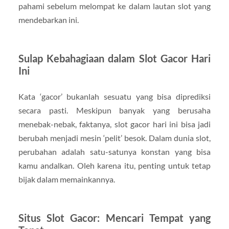
pahami sebelum melompat ke dalam lautan slot yang
mendebarkan ini.
Sulap Kebahagiaan dalam Slot Gacor Hari
Ini
Kata ‘gacor’ bukanlah sesuatu yang bisa diprediksi
secara pasti. Meskipun banyak yang berusaha
menebak-nebak, faktanya, slot gacor hari ini bisa jadi
berubah menjadi mesin ‘pelit’ besok. Dalam dunia slot,
perubahan adalah satu-satunya konstan yang bisa
kamu andalkan. Oleh karena itu, penting untuk tetap
bijak dalam memainkannya.
Situs Slot Gacor: Mencari Tempat yang