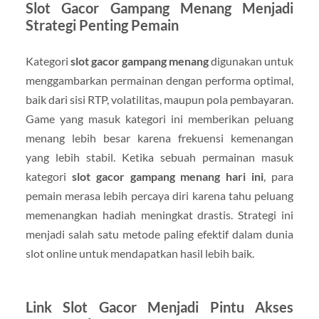
Slot Gacor Gampang Menang Menjadi
Strategi Penting Pemain
Kategori
slot gacor gampang menang
digunakan untuk
menggambarkan permainan dengan performa optimal,
baik dari sisi RTP, volatilitas, maupun pola pembayaran.
Game yang masuk kategori ini memberikan peluang
menang lebih besar karena frekuensi kemenangan
yang lebih stabil. Ketika sebuah permainan masuk
kategori
slot gacor gampang menang hari ini
, para
pemain merasa lebih percaya diri karena tahu peluang
memenangkan hadiah meningkat drastis. Strategi ini
menjadi salah satu metode paling efektif dalam dunia
slot online untuk mendapatkan hasil lebih baik.
Link Slot Gacor Menjadi Pintu Akses