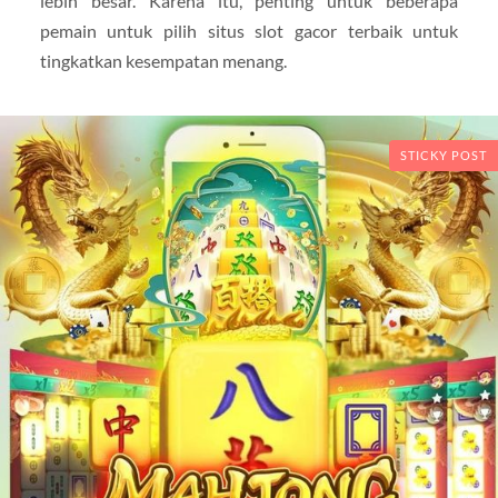
lebih besar. Karena itu, penting untuk beberapa
pemain untuk pilih situs slot gacor terbaik untuk
tingkatkan kesempatan menang.
STICKY POST