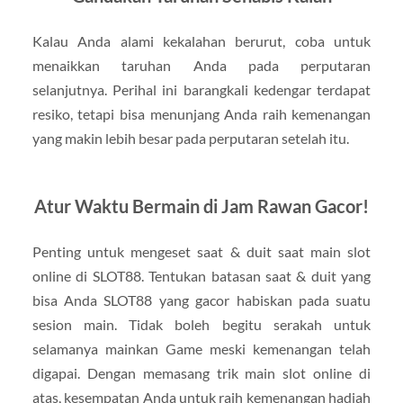
Kalau Anda alami kekalahan berurut, coba untuk
menaikkan taruhan Anda pada perputaran
selanjutnya. Perihal ini barangkali kedengar terdapat
resiko, tetapi bisa menunjang Anda raih kemenangan
yang makin lebih besar pada perputaran setelah itu.
Atur Waktu Bermain di Jam Rawan Gacor!
Penting untuk mengeset saat & duit saat main slot
online di SLOT88. Tentukan batasan saat & duit yang
bisa Anda SLOT88 yang gacor habiskan pada suatu
sesion main. Tidak boleh begitu serakah untuk
selamanya mainkan Game meski kemenangan telah
digapai. Dengan memasang trik main slot online di
atas, kesempatan Anda untuk raih kemenangan hadiah