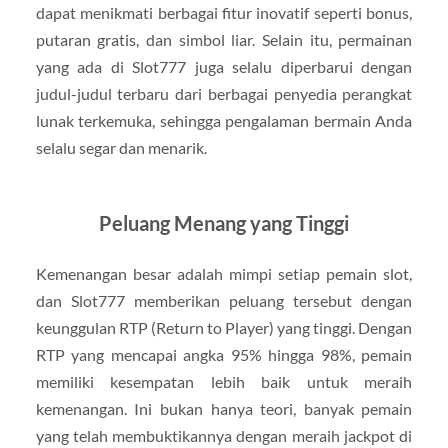
dapat menikmati berbagai fitur inovatif seperti bonus,
putaran gratis, dan simbol liar. Selain itu, permainan
yang ada di Slot777 juga selalu diperbarui dengan
judul-judul terbaru dari berbagai penyedia perangkat
lunak terkemuka, sehingga pengalaman bermain Anda
selalu segar dan menarik.
Peluang Menang yang Tinggi
Kemenangan besar adalah mimpi setiap pemain slot,
dan Slot777 memberikan peluang tersebut dengan
keunggulan RTP (Return to Player) yang tinggi. Dengan
RTP yang mencapai angka 95% hingga 98%, pemain
memiliki kesempatan lebih baik untuk meraih
kemenangan. Ini bukan hanya teori, banyak pemain
yang telah membuktikannya dengan meraih jackpot di