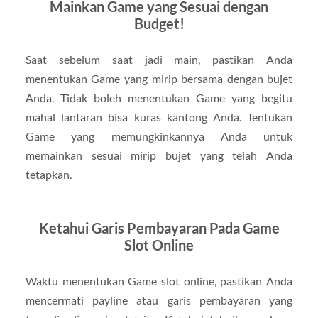
Mainkan Game yang Sesuai dengan
Budget!
Saat sebelum saat jadi main, pastikan Anda
menentukan Game yang mirip bersama dengan bujet
Anda. Tidak boleh menentukan Game yang begitu
mahal lantaran bisa kuras kantong Anda. Tentukan
Game yang memungkinkannya Anda untuk
memainkan sesuai mirip bujet yang telah Anda
tetapkan.
Ketahui Garis Pembayaran Pada Game
Slot Online
Waktu menentukan Game slot online, pastikan Anda
mencermati payline atau garis pembayaran yang