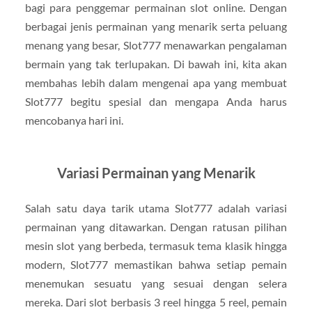
bagi para penggemar permainan slot online. Dengan
berbagai jenis permainan yang menarik serta peluang
menang yang besar, Slot777 menawarkan pengalaman
bermain yang tak terlupakan. Di bawah ini, kita akan
membahas lebih dalam mengenai apa yang membuat
Slot777 begitu spesial dan mengapa Anda harus
mencobanya hari ini.
Variasi Permainan yang Menarik
Salah satu daya tarik utama Slot777 adalah variasi
permainan yang ditawarkan. Dengan ratusan pilihan
mesin slot yang berbeda, termasuk tema klasik hingga
modern, Slot777 memastikan bahwa setiap pemain
menemukan sesuatu yang sesuai dengan selera
mereka. Dari slot berbasis 3 reel hingga 5 reel, pemain