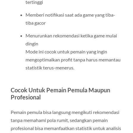
tertinggi
Memberi notifikasi saat ada game yang tiba-
tiba gacor
Menurunkan rekomendasi ketika game mulai
dingin
Mode ini cocok untuk pemain yang ingin
mengoptimalkan profit tanpa harus memantau
statistik terus-menerus.
Cocok Untuk Pemain Pemula Maupun
Profesional
Pemain pemula bisa langsung mengikuti rekomendasi
tanpa memahami pola rumit, sedangkan pemain
profesional bisa memanfaatkan statistik untuk analisis