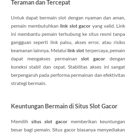
Teraman dan Tercepat
Untuk dapat bermain slot dengan nyaman dan aman,
pemain membutuhkan
link slot gacor
yang valid. Link
ini membantu pemain terhubung ke situs resmi tanpa
gangguan seperti link palsu, akses error, atau risiko
keamanan lainnya. Melalui
link slot
terpercaya, pemain
dapat mengakses permainan
slot gacor
dengan
koneksi stabil dan cepat. Stabilitas akses ini sangat
berpengaruh pada performa permainan dan efektivitas
strategi bermain.
Keuntungan Bermain di Situs Slot Gacor
Memilih
situs slot gacor
memberikan keuntungan
besar bagi pemain. Situs gacor biasanya menyediakan