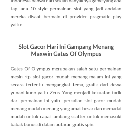
Indonesia bahwa dari sekian banyaknya game yang ada
tapi ada 10 style permainan slot yang jadi andalan
mereka disaat bermain di provider pragmatic play
yaitu:
Slot Gacor Hari Ini Gampang Menang
Maxwin Gates Of Olympus
Gates Of Olympus merupakan salah satu permainan
mesin rtp slot gacor mudah menang malam ini yang
secara tertentu mengangkat tema, grafik dari dewa
yunani kuno yaitu Zeus. Yang menjadi kekuatan tarik
dari permainan ini yaitu perkalian slot gacor mudah
menang mudah menang yang amat besar dan memadai
mudah untuk capai lambang scatter untuk memasuki
babak bonus di dalam putaran gratis spin.