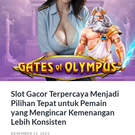
Slot Gacor Terpercaya Menjadi
Pilihan Tepat untuk Pemain
yang Mengincar Kemenangan
Lebih Konsisten
DESEMBER 11, 2025