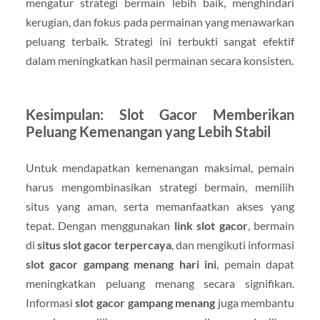
mengatur strategi bermain lebih baik, menghindari
kerugian, dan fokus pada permainan yang menawarkan
peluang terbaik. Strategi ini terbukti sangat efektif
dalam meningkatkan hasil permainan secara konsisten.
Kesimpulan: Slot Gacor Memberikan
Peluang Kemenangan yang Lebih Stabil
Untuk mendapatkan kemenangan maksimal, pemain
harus mengombinasikan strategi bermain, memilih
situs yang aman, serta memanfaatkan akses yang
tepat. Dengan menggunakan
link slot gacor
, bermain
di
situs slot gacor terpercaya
, dan mengikuti informasi
slot gacor gampang menang hari ini
, pemain dapat
meningkatkan peluang menang secara signifikan.
Informasi
slot gacor gampang menang
juga membantu