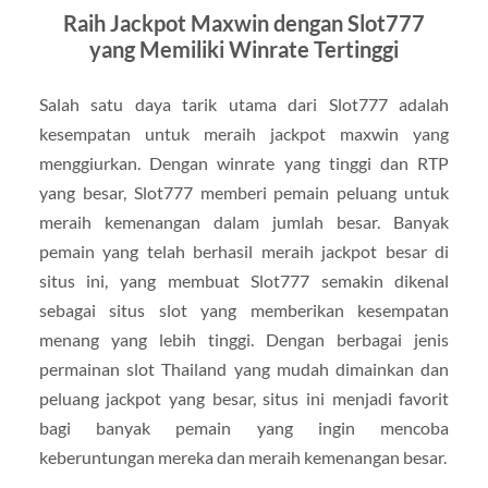
Raih Jackpot Maxwin dengan Slot777
yang Memiliki Winrate Tertinggi
Salah satu daya tarik utama dari Slot777 adalah
kesempatan untuk meraih jackpot maxwin yang
menggiurkan. Dengan winrate yang tinggi dan RTP
yang besar, Slot777 memberi pemain peluang untuk
meraih kemenangan dalam jumlah besar. Banyak
pemain yang telah berhasil meraih jackpot besar di
situs ini, yang membuat Slot777 semakin dikenal
sebagai situs slot yang memberikan kesempatan
menang yang lebih tinggi. Dengan berbagai jenis
permainan slot Thailand yang mudah dimainkan dan
peluang jackpot yang besar, situs ini menjadi favorit
bagi banyak pemain yang ingin mencoba
keberuntungan mereka dan meraih kemenangan besar.