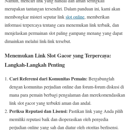
Namun, mencari link yang handal dan aman seringkali
merupakan tantangan tersendiri. Dalam panduan ini, kami akan
membongkar misteri seputar link
slot online
, memberikan
informasi terpercaya tentang cara menemukan link terbaik, dan
menjelaskan permainan slot paling gampang menang yang dapat
dimainkan melalui link-link tersebut.
Menemukan Link Slot Gacor yang Terpercaya:
Langkah-Langkah Penting
Cari Referensi dari Komunitas Pemain:
Bergabunglah
dengan komunitas perjudian online dan forum-forum diskusi di
mana para pemain berbagi pengalaman dan merekomendasikan
link slot gacor yang terbukti aman dan andal.
Periksa Reputasi dan Lisensi:
Pastikan link yang Anda pilih
memiliki reputasi baik dan dioperasikan oleh penyedia
perjudian online yang sah dan diatur oleh otoritas berlisensi.