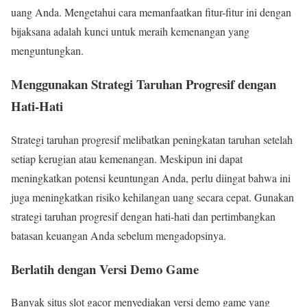
uang Anda. Mengetahui cara memanfaatkan fitur-fitur ini dengan
bijaksana adalah kunci untuk meraih kemenangan yang
menguntungkan.
Menggunakan Strategi Taruhan Progresif dengan
Hati-Hati
Strategi taruhan progresif melibatkan peningkatan taruhan setelah
setiap kerugian atau kemenangan. Meskipun ini dapat
meningkatkan potensi keuntungan Anda, perlu diingat bahwa ini
juga meningkatkan risiko kehilangan uang secara cepat. Gunakan
strategi taruhan progresif dengan hati-hati dan pertimbangkan
batasan keuangan Anda sebelum mengadopsinya.
Berlatih dengan Versi Demo Game
Banyak situs slot gacor menyediakan versi demo game yang