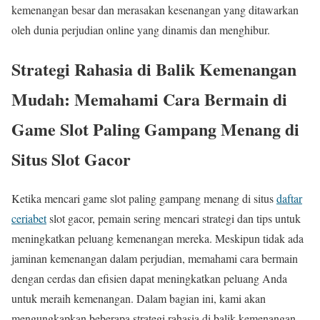
kemenangan besar dan merasakan kesenangan yang ditawarkan
oleh dunia perjudian online yang dinamis dan menghibur.
Strategi Rahasia di Balik Kemenangan
Mudah: Memahami Cara Bermain di
Game Slot Paling Gampang Menang di
Situs Slot Gacor
Ketika mencari game slot paling gampang menang di situs
daftar
ceriabet
slot gacor, pemain sering mencari strategi dan tips untuk
meningkatkan peluang kemenangan mereka. Meskipun tidak ada
jaminan kemenangan dalam perjudian, memahami cara bermain
dengan cerdas dan efisien dapat meningkatkan peluang Anda
untuk meraih kemenangan. Dalam bagian ini, kami akan
mengungkapkan beberapa strategi rahasia di balik kemenangan