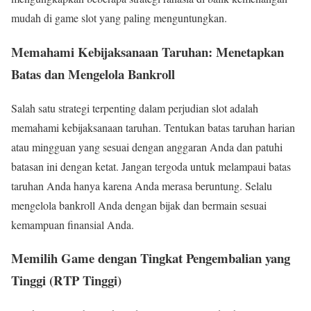
mudah di game slot yang paling menguntungkan.
Memahami Kebijaksanaan Taruhan: Menetapkan
Batas dan Mengelola Bankroll
Salah satu strategi terpenting dalam perjudian slot adalah
memahami kebijaksanaan taruhan. Tentukan batas taruhan harian
atau mingguan yang sesuai dengan anggaran Anda dan patuhi
batasan ini dengan ketat. Jangan tergoda untuk melampaui batas
taruhan Anda hanya karena Anda merasa beruntung. Selalu
mengelola bankroll Anda dengan bijak dan bermain sesuai
kemampuan finansial Anda.
Memilih Game dengan Tingkat Pengembalian yang
Tinggi (RTP Tinggi)