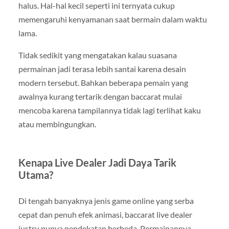
halus. Hal-hal kecil seperti ini ternyata cukup
memengaruhi kenyamanan saat bermain dalam waktu
lama.
Tidak sedikit yang mengatakan kalau suasana
permainan jadi terasa lebih santai karena desain
modern tersebut. Bahkan beberapa pemain yang
awalnya kurang tertarik dengan baccarat mulai
mencoba karena tampilannya tidak lagi terlihat kaku
atau membingungkan.
Kenapa Live Dealer Jadi Daya Tarik
Utama?
Di tengah banyaknya jenis game online yang serba
cepat dan penuh efek animasi, baccarat live dealer
justru punya pendekatan berbeda. Permainannya