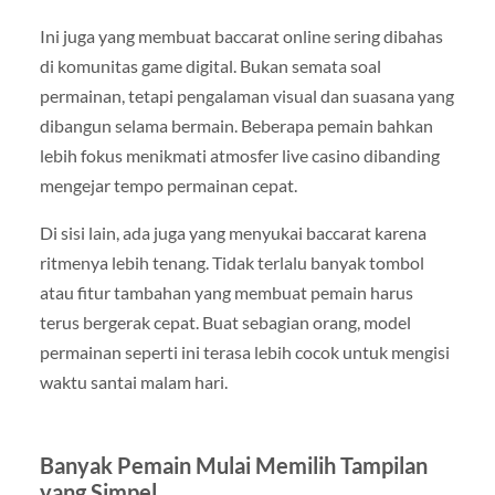
Ini juga yang membuat baccarat online sering dibahas
di komunitas game digital. Bukan semata soal
permainan, tetapi pengalaman visual dan suasana yang
dibangun selama bermain. Beberapa pemain bahkan
lebih fokus menikmati atmosfer live casino dibanding
mengejar tempo permainan cepat.
Di sisi lain, ada juga yang menyukai baccarat karena
ritmenya lebih tenang. Tidak terlalu banyak tombol
atau fitur tambahan yang membuat pemain harus
terus bergerak cepat. Buat sebagian orang, model
permainan seperti ini terasa lebih cocok untuk mengisi
waktu santai malam hari.
Banyak Pemain Mulai Memilih Tampilan
yang Simpel