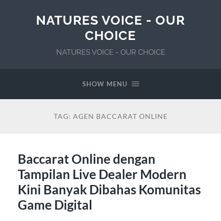
NATURES VOICE - OUR
CHOICE
NATURES VOICE - OUR CHOICE
SHOW MENU
TAG:
AGEN BACCARAT ONLINE
Baccarat Online dengan
Tampilan Live Dealer Modern
Kini Banyak Dibahas Komunitas
Game Digital