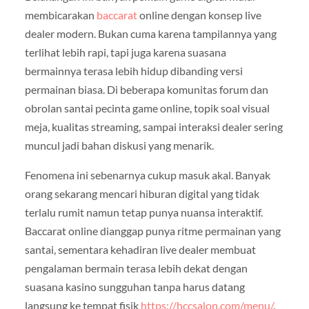
membicarakan
baccarat
online dengan konsep live
dealer modern. Bukan cuma karena tampilannya yang
terlihat lebih rapi, tapi juga karena suasana
bermainnya terasa lebih hidup dibanding versi
permainan biasa. Di beberapa komunitas forum dan
obrolan santai pecinta game online, topik soal visual
meja, kualitas streaming, sampai interaksi dealer sering
muncul jadi bahan diskusi yang menarik.
Fenomena ini sebenarnya cukup masuk akal. Banyak
orang sekarang mencari hiburan digital yang tidak
terlalu rumit namun tetap punya nuansa interaktif.
Baccarat online dianggap punya ritme permainan yang
santai, sementara kehadiran live dealer membuat
pengalaman bermain terasa lebih dekat dengan
suasana kasino sungguhan tanpa harus datang
langsung ke tempat fisik
https://hccsalon.com/menu/
.