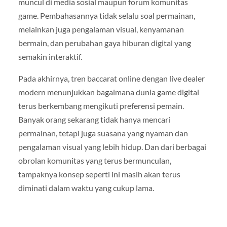
muncul di media sosial maupun forum komunitas
game. Pembahasannya tidak selalu soal permainan,
melainkan juga pengalaman visual, kenyamanan
bermain, dan perubahan gaya hiburan digital yang
semakin interaktif.
Pada akhirnya, tren baccarat online dengan live dealer
modern menunjukkan bagaimana dunia game digital
terus berkembang mengikuti preferensi pemain.
Banyak orang sekarang tidak hanya mencari
permainan, tetapi juga suasana yang nyaman dan
pengalaman visual yang lebih hidup. Dan dari berbagai
obrolan komunitas yang terus bermunculan,
tampaknya konsep seperti ini masih akan terus
diminati dalam waktu yang cukup lama.