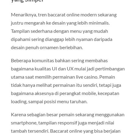
Menariknya, tren baccarat online modern sekarang
justru mengarah ke desain yang lebih minimalis.
Tampilan sederhana dengan menu yang mudah
dipahami sering dianggap lebih nyaman daripada
desain penuh ornamen berlebihan.
Beberapa komunitas bahkan sering membahas
bagaimana kualitas UI dan UX mulai jadi pertimbangan
utama saat memilih permainan live casino. Pemain
tidak hanya melihat permainan itu sendiri, tetapi juga
bagaimana aksesnya di perangkat mobile, kecepatan
loading, sampai posisi menu taruhan.
Karena sebagian besar pemain sekarang menggunakan
smartphone, tampilan responsif juga menjadi nilai
tambah tersendiri. Baccarat online yang bisa berjalan