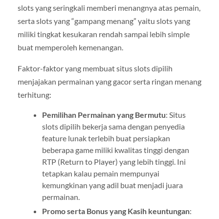
slots yang seringkali memberi menangnya atas pemain,
serta slots yang “gampang menang” yaitu slots yang
miliki tingkat kesukaran rendah sampai lebih simple
buat memperoleh kemenangan.
Faktor-faktor yang membuat situs slots dipilih
menjajakan permainan yang gacor serta ringan menang
terhitung:
Pemilihan Permainan yang Bermutu
: Situs
slots dipilih bekerja sama dengan penyedia
feature lunak terlebih buat persiapkan
beberapa game miliki kwalitas tinggi dengan
RTP (Return to Player) yang lebih tinggi. Ini
tetapkan kalau pemain mempunyai
kemungkinan yang adil buat menjadi juara
permainan.
Promo serta Bonus yang Kasih keuntungan
: