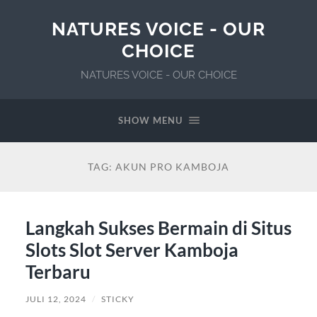
NATURES VOICE - OUR
CHOICE
NATURES VOICE - OUR CHOICE
SHOW MENU
TAG:
AKUN PRO KAMBOJA
Langkah Sukses Bermain di Situs
Slots Slot Server Kamboja
Terbaru
JULI 12, 2024
/
STICKY