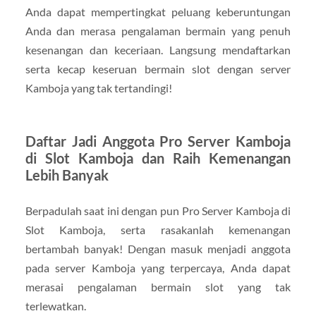
Anda dapat mempertingkat peluang keberuntungan
Anda dan merasa pengalaman bermain yang penuh
kesenangan dan keceriaan. Langsung mendaftarkan
serta kecap keseruan bermain slot dengan server
Kamboja yang tak tertandingi!
Daftar Jadi Anggota Pro Server Kamboja
di Slot Kamboja dan Raih Kemenangan
Lebih Banyak
Berpadulah saat ini dengan pun Pro Server Kamboja di
Slot Kamboja, serta rasakanlah kemenangan
bertambah banyak! Dengan masuk menjadi anggota
pada server Kamboja yang terpercaya, Anda dapat
merasai pengalaman bermain slot yang tak
terlewatkan.