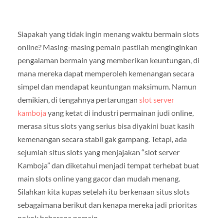
Siapakah yang tidak ingin menang waktu bermain slots
online? Masing-masing pemain pastilah menginginkan
pengalaman bermain yang memberikan keuntungan, di
mana mereka dapat memperoleh kemenangan secara
simpel dan mendapat keuntungan maksimum. Namun
demikian, di tengahnya pertarungan
slot server
kamboja
yang ketat di industri permainan judi online,
merasa situs slots yang serius bisa diyakini buat kasih
kemenangan secara stabil gak gampang. Tetapi, ada
sejumlah situs slots yang menjajakan “slot server
Kamboja” dan diketahui menjadi tempat terhebat buat
main slots online yang gacor dan mudah menang.
Silahkan kita kupas setelah itu berkenaan situs slots
sebagaimana berikut dan kenapa mereka jadi prioritas
pokok beberapa pemain.