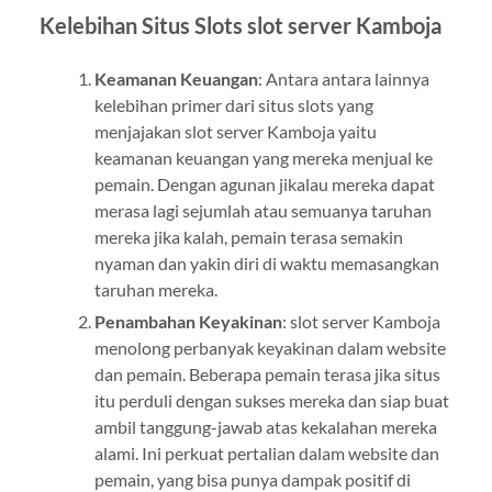
Kelebihan Situs Slots slot server Kamboja
Keamanan Keuangan
: Antara antara lainnya
kelebihan primer dari situs slots yang
menjajakan slot server Kamboja yaitu
keamanan keuangan yang mereka menjual ke
pemain. Dengan agunan jikalau mereka dapat
merasa lagi sejumlah atau semuanya taruhan
mereka jika kalah, pemain terasa semakin
nyaman dan yakin diri di waktu memasangkan
taruhan mereka.
Penambahan Keyakinan
: slot server Kamboja
menolong perbanyak keyakinan dalam website
dan pemain. Beberapa pemain terasa jika situs
itu perduli dengan sukses mereka dan siap buat
ambil tanggung-jawab atas kekalahan mereka
alami. Ini perkuat pertalian dalam website dan
pemain, yang bisa punya dampak positif di