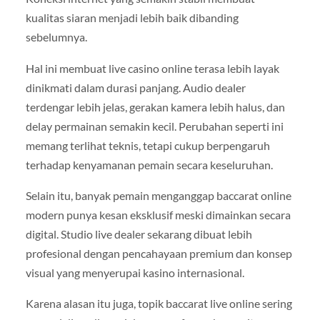
kualitas siaran menjadi lebih baik dibanding
sebelumnya.
Hal ini membuat live casino online terasa lebih layak
dinikmati dalam durasi panjang. Audio dealer
terdengar lebih jelas, gerakan kamera lebih halus, dan
delay permainan semakin kecil. Perubahan seperti ini
memang terlihat teknis, tetapi cukup berpengaruh
terhadap kenyamanan pemain secara keseluruhan.
Selain itu, banyak pemain menganggap baccarat online
modern punya kesan eksklusif meski dimainkan secara
digital. Studio live dealer sekarang dibuat lebih
profesional dengan pencahayaan premium dan konsep
visual yang menyerupai kasino internasional.
Karena alasan itu juga, topik baccarat live online sering