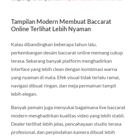
Tampilan Modern Membuat Baccarat
Online Terlihat Lebih Nyaman
Kalau dibandingkan beberapa tahun lalu,
perkembangan desain baccarat online memang cukup
terasa. Sekarang banyak platform menghadirkan
interface yang lebih clean dengan kombinasi warna
yang nyaman di mata. Efek visual tidak terlalu ramai,
navigasi dibuat ringan, dan meja permainan tampil
lebih elegan.
Banyak pemain juga menyukai bagaimana live baccarat
modern menghadirkan kualitas video yang lebih stabil.
Dealer terlihat lebih jelas, pencahayaan studio terasa
profesional, dan perpindahan kamera dibuat lebih