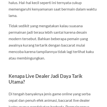
halus. Hal-hal kecil seperti ini ternyata cukup
memengaruhi kenyamanan saat bermain dalam waktu
lama.
Tidak sedikit yang mengatakan kalau suasana
permainan jadi terasa lebih santai karena desain
modern tersebut. Bahkan beberapa pemain yang
awalnya kurang tertarik dengan baccarat mulai
mencoba karena tampilannya tidak lagi terlihat kaku
atau membingungkan.
Kenapa Live Dealer Jadi Daya Tarik
Utama?
Di tengah banyaknya jenis game online yang serba
cepat dan penuh efek animasi, baccarat live dealer
justru punya pendekatan berbeda. Permainannya