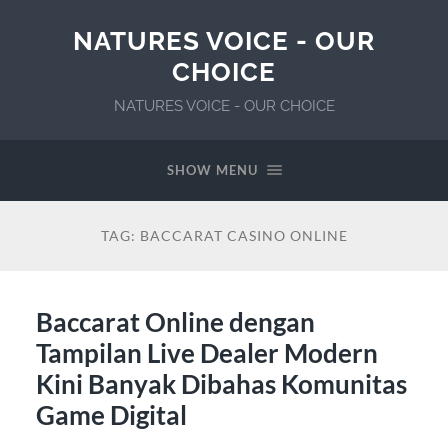
NATURES VOICE - OUR
CHOICE
NATURES VOICE - OUR CHOICE
SHOW MENU
TAG:
BACCARAT CASINO ONLINE
Baccarat Online dengan
Tampilan Live Dealer Modern
Kini Banyak Dibahas Komunitas
Game Digital