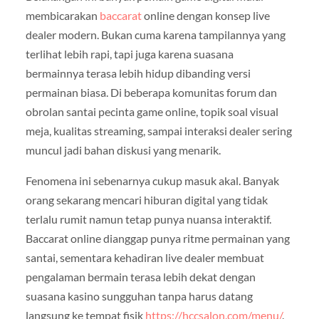
membicarakan
baccarat
online dengan konsep live
dealer modern. Bukan cuma karena tampilannya yang
terlihat lebih rapi, tapi juga karena suasana
bermainnya terasa lebih hidup dibanding versi
permainan biasa. Di beberapa komunitas forum dan
obrolan santai pecinta game online, topik soal visual
meja, kualitas streaming, sampai interaksi dealer sering
muncul jadi bahan diskusi yang menarik.
Fenomena ini sebenarnya cukup masuk akal. Banyak
orang sekarang mencari hiburan digital yang tidak
terlalu rumit namun tetap punya nuansa interaktif.
Baccarat online dianggap punya ritme permainan yang
santai, sementara kehadiran live dealer membuat
pengalaman bermain terasa lebih dekat dengan
suasana kasino sungguhan tanpa harus datang
langsung ke tempat fisik
https://hccsalon.com/menu/
.