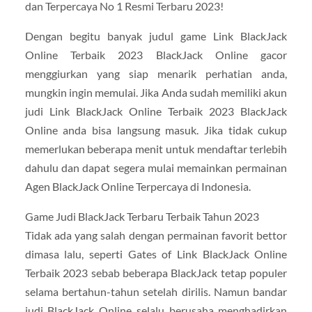
dan Terpercaya No 1 Resmi Terbaru 2023!
Dengan begitu banyak judul game Link BlackJack
Online Terbaik 2023 BlackJack Online gacor
menggiurkan yang siap menarik perhatian anda,
mungkin ingin memulai. Jika Anda sudah memiliki akun
judi Link BlackJack Online Terbaik 2023 BlackJack
Online anda bisa langsung masuk. Jika tidak cukup
memerlukan beberapa menit untuk mendaftar terlebih
dahulu dan dapat segera mulai memainkan permainan
Agen BlackJack Online Terpercaya di Indonesia.
Game Judi BlackJack Terbaru Terbaik Tahun 2023
Tidak ada yang salah dengan permainan favorit bettor
dimasa lalu, seperti Gates of Link BlackJack Online
Terbaik 2023 sebab beberapa BlackJack tetap populer
selama bertahun-tahun setelah dirilis. Namun bandar
judi BlackJack Online selalu berusaha menghadirkan