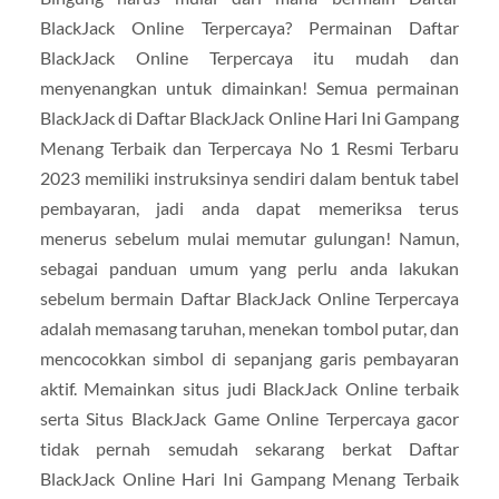
BlackJack Online Terpercaya? Permainan Daftar
BlackJack Online Terpercaya itu mudah dan
menyenangkan untuk dimainkan! Semua permainan
BlackJack di Daftar BlackJack Online Hari Ini Gampang
Menang Terbaik dan Terpercaya No 1 Resmi Terbaru
2023 memiliki instruksinya sendiri dalam bentuk tabel
pembayaran, jadi anda dapat memeriksa terus
menerus sebelum mulai memutar gulungan! Namun,
sebagai panduan umum yang perlu anda lakukan
sebelum bermain Daftar BlackJack Online Terpercaya
adalah memasang taruhan, menekan tombol putar, dan
mencocokkan simbol di sepanjang garis pembayaran
aktif. Memainkan situs judi BlackJack Online terbaik
serta Situs BlackJack Game Online Terpercaya gacor
tidak pernah semudah sekarang berkat Daftar
BlackJack Online Hari Ini Gampang Menang Terbaik