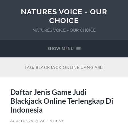
NATURES VOICE - OUR
CHOICE
NATURES VOICE - OUR CHOICE
SHOW MENU
TAG:
BLACKJACK ONLINE UANG ASLI
Daftar Jenis Game Judi
Blackjack Online Terlengkap Di
Indonesia
AGUSTUS 24, 2023
/
STICKY