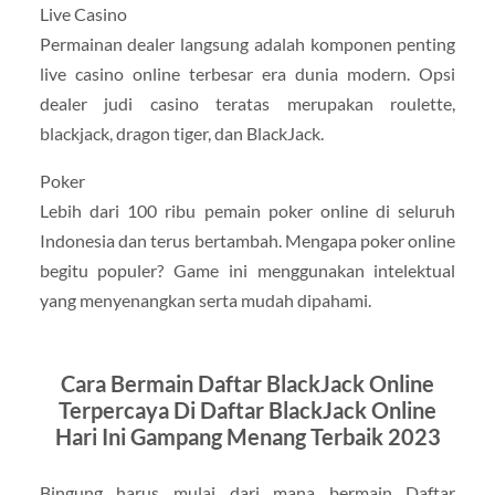
Live Casino
Permainan dealer langsung adalah komponen penting
live casino online terbesar era dunia modern. Opsi
dealer judi casino teratas merupakan roulette,
blackjack, dragon tiger, dan BlackJack.
Poker
Lebih dari 100 ribu pemain poker online di seluruh
Indonesia dan terus bertambah. Mengapa poker online
begitu populer? Game ini menggunakan intelektual
yang menyenangkan serta mudah dipahami.
Cara Bermain Daftar BlackJack Online
Terpercaya Di Daftar BlackJack Online
Hari Ini Gampang Menang Terbaik 2023
Bingung harus mulai dari mana bermain Daftar