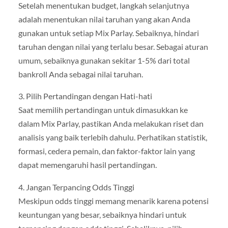
Setelah menentukan budget, langkah selanjutnya
adalah menentukan nilai taruhan yang akan Anda
gunakan untuk setiap Mix Parlay. Sebaiknya, hindari
taruhan dengan nilai yang terlalu besar. Sebagai aturan
umum, sebaiknya gunakan sekitar 1-5% dari total
bankroll Anda sebagai nilai taruhan.
3. Pilih Pertandingan dengan Hati-hati
Saat memilih pertandingan untuk dimasukkan ke
dalam Mix Parlay, pastikan Anda melakukan riset dan
analisis yang baik terlebih dahulu. Perhatikan statistik,
formasi, cedera pemain, dan faktor-faktor lain yang
dapat memengaruhi hasil pertandingan.
4. Jangan Terpancing Odds Tinggi
Meskipun odds tinggi memang menarik karena potensi
keuntungan yang besar, sebaiknya hindari untuk