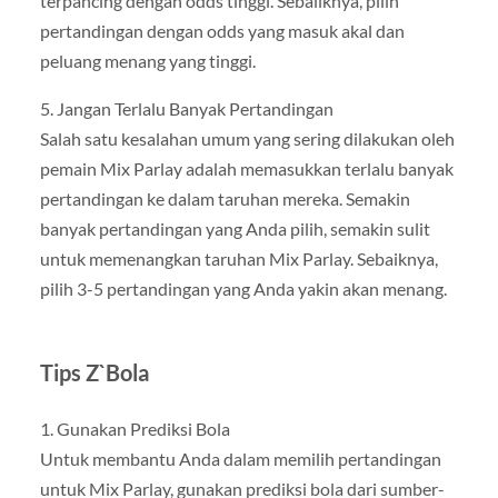
terpancing dengan odds tinggi. Sebaliknya, pilih
pertandingan dengan odds yang masuk akal dan
peluang menang yang tinggi.
5. Jangan Terlalu Banyak Pertandingan
Salah satu kesalahan umum yang sering dilakukan oleh
pemain Mix Parlay adalah memasukkan terlalu banyak
pertandingan ke dalam taruhan mereka. Semakin
banyak pertandingan yang Anda pilih, semakin sulit
untuk memenangkan taruhan Mix Parlay. Sebaiknya,
pilih 3-5 pertandingan yang Anda yakin akan menang.
Tips Z`Bola
1. Gunakan Prediksi Bola
Untuk membantu Anda dalam memilih pertandingan
untuk Mix Parlay, gunakan prediksi bola dari sumber-