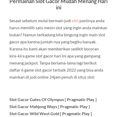
Permainan Slot Gacor Mudah Menang Hari
ini
Sesaat sebelum mulai bermain judi
slot
pastinya anda
harus memilih satu mesin slot yang ingin anda mainkan
bukan? Namun terkadang kita bingung ingin main slot
gacor apa karena jumlah nya yang begitu banyak.
Karena itu kami akan memberikan sedikit bocoran
kira-kira game slot gacor hari ini apa yang gampang
menang jackpot. Tanpa berlama-lama lagi berikut
daftar 6 game slot gacor terbaik 2022 yang bisa anda
mainkan di judi online 24jam penuh di situs slot:
Slot Gacor Gates Of Olympus [ Pragmatic Play ]
Slot Gacor Mahjong Ways [ Pragmatic Play ]
Slot Gacor Wild West Gold [ Pragmatic Play ]