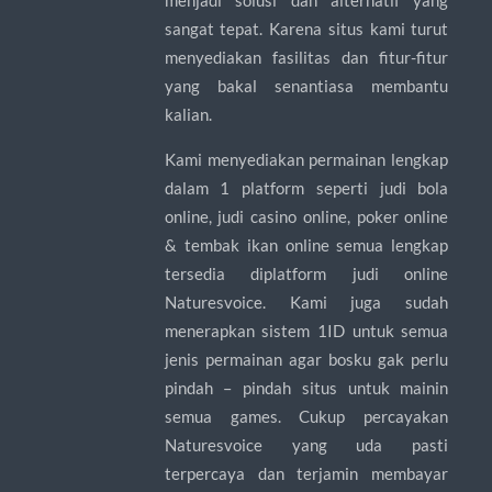
sangat tepat. Karena situs kami turut
menyediakan fasilitas dan fitur-fitur
yang bakal senantiasa membantu
kalian.
Kami menyediakan permainan lengkap
dalam 1 platform seperti judi bola
online, judi casino online, poker online
& tembak ikan online semua lengkap
tersedia diplatform judi online
Naturesvoice. Kami juga sudah
menerapkan sistem 1ID untuk semua
jenis permainan agar bosku gak perlu
pindah – pindah situs untuk mainin
semua games. Cukup percayakan
Naturesvoice yang uda pasti
terpercaya dan terjamin membayar