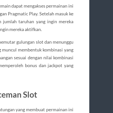
emain dapat mengakses permainan ini
ngan Pragmatic Play. Setelah masuk ke
h jumlah taruhan yang ingin mereka
ngin mereka aktifkan.
 memutar gulungan slot dan menunggu
ang muncul membentuk kombinasi yang
ngan sesuai dengan nilai kombinasi
t memperoleh bonus dan jackpot yang
ceman Slot
ntungan yang membuat permainan ini