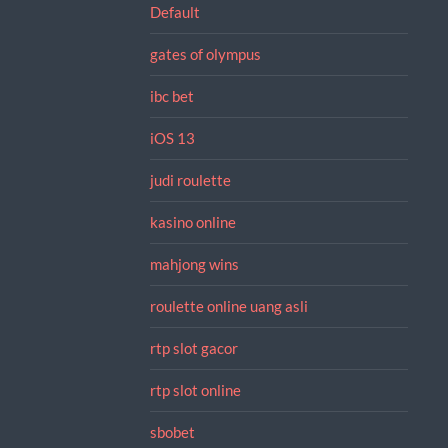
Default
gates of olympus
ibc bet
iOS 13
judi roulette
kasino online
mahjong wins
roulette online uang asli
rtp slot gacor
rtp slot online
sbobet