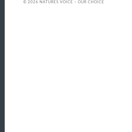
© 2026
NATURES VOICE – OUR CHOICE