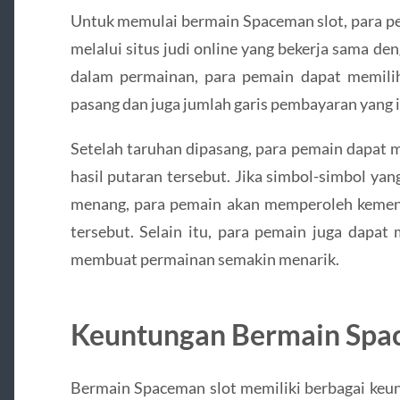
Untuk memulai bermain Spaceman slot, para p
melalui situs judi online yang bekerja sama de
dalam permainan, para pemain dapat memili
pasang dan juga jumlah garis pembayaran yang i
Setelah taruhan dipasang, para pemain dapat
hasil putaran tersebut. Jika simbol-simbol y
menang, para pemain akan memperoleh kemena
tersebut. Selain itu, para pemain juga dapa
membuat permainan semakin menarik.
Keuntungan Bermain Spa
Bermain Spaceman slot memiliki berbagai keu