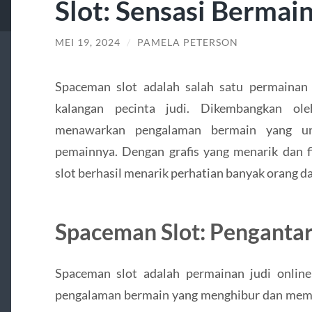
Slot: Sensasi Bermai
MEI 19, 2024
/
PAMELA PETERSON
Spaceman slot adalah salah satu permainan 
kalangan pecinta judi. Dikembangkan ole
menawarkan pengalaman bermain yang u
pemainnya. Dengan grafis yang menarik dan f
slot berhasil menarik perhatian banyak orang da
Spaceman Slot: Penganta
Spaceman slot adalah permainan judi onlin
pengalaman bermain yang menghibur dan mem