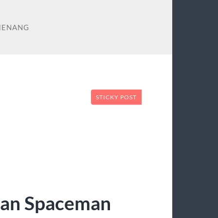
MENANG
STICKY POST
ngan Spaceman