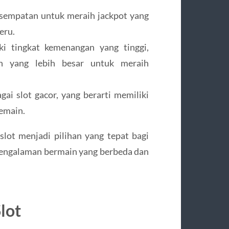
sempatan untuk meraih jackpot yang
eru.
 tingkat kemenangan yang tinggi,
n yang lebih besar untuk meraih
gai slot gacor, yang berarti memiliki
pemain.
slot menjadi pilihan yang tepat bagi
 pengalaman bermain yang berbeda dan
lot