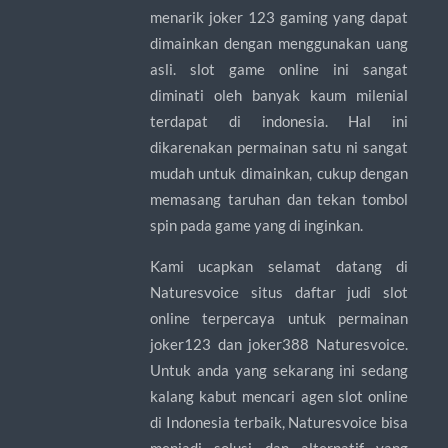
menarik joker 123 gaming yang dapat
dimainkan dengan menggunakan uang
asli. slot game online ini sangat
diminati oleh banyak kaum milenial
terdapat di indonesia. Hal ini
dikarenakan permainan satu ni sangat
mudah untuk dimainkan, cukup dengan
memasang taruhan dan tekan tombol
spin pada game yang di inginkan.
Kami ucapkan selamat datang di
Naturesvoice situs daftar judi slot
online terpercaya untuk permainan
joker123 dan joker388 Naturesvoice.
Untuk anda yang sekarang ini sedang
kalang kabut mencari agen slot online
di Indonesia terbaik, Naturesvoice bisa
menjadi solusi dan alternatif yang