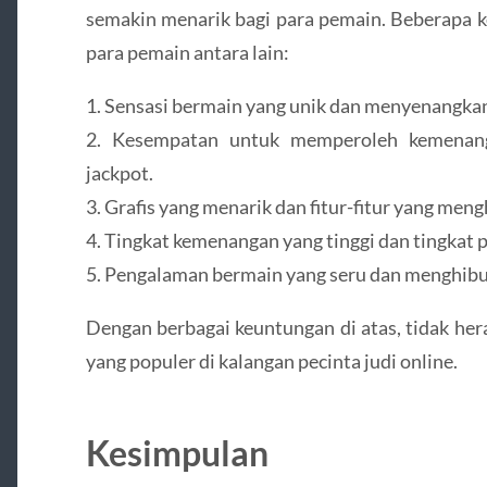
semakin menarik bagi para pemain. Beberapa k
para pemain antara lain:
1. Sensasi bermain yang unik dan menyenangka
2. Kesempatan untuk memperoleh kemenang
jackpot.
3. Grafis yang menarik dan fitur-fitur yang meng
4. Tingkat kemenangan yang tinggi dan tingkat 
5. Pengalaman bermain yang seru dan menghibu
Dengan berbagai keuntungan di atas, tidak her
yang populer di kalangan pecinta judi online.
Kesimpulan