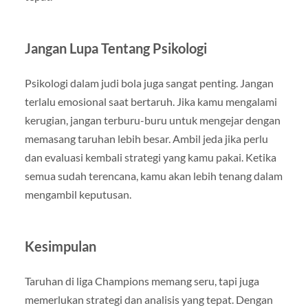
Jangan Lupa Tentang Psikologi
Psikologi dalam judi bola juga sangat penting. Jangan
terlalu emosional saat bertaruh. Jika kamu mengalami
kerugian, jangan terburu-buru untuk mengejar dengan
memasang taruhan lebih besar. Ambil jeda jika perlu
dan evaluasi kembali strategi yang kamu pakai. Ketika
semua sudah terencana, kamu akan lebih tenang dalam
mengambil keputusan.
Kesimpulan
Taruhan di liga Champions memang seru, tapi juga
memerlukan strategi dan analisis yang tepat. Dengan