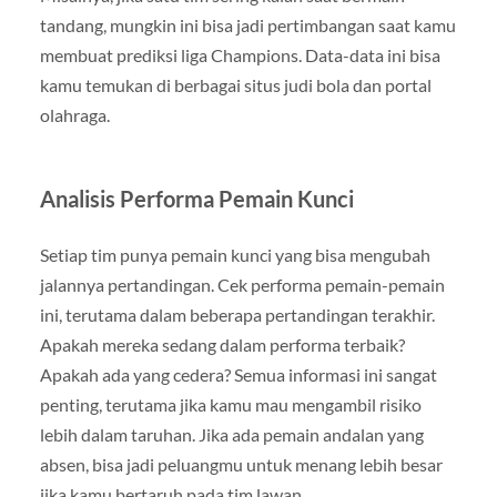
tandang, mungkin ini bisa jadi pertimbangan saat kamu
membuat prediksi liga Champions. Data-data ini bisa
kamu temukan di berbagai situs judi bola dan portal
olahraga.
Analisis Performa Pemain Kunci
Setiap tim punya pemain kunci yang bisa mengubah
jalannya pertandingan. Cek performa pemain-pemain
ini, terutama dalam beberapa pertandingan terakhir.
Apakah mereka sedang dalam performa terbaik?
Apakah ada yang cedera? Semua informasi ini sangat
penting, terutama jika kamu mau mengambil risiko
lebih dalam taruhan. Jika ada pemain andalan yang
absen, bisa jadi peluangmu untuk menang lebih besar
jika kamu bertaruh pada tim lawan.