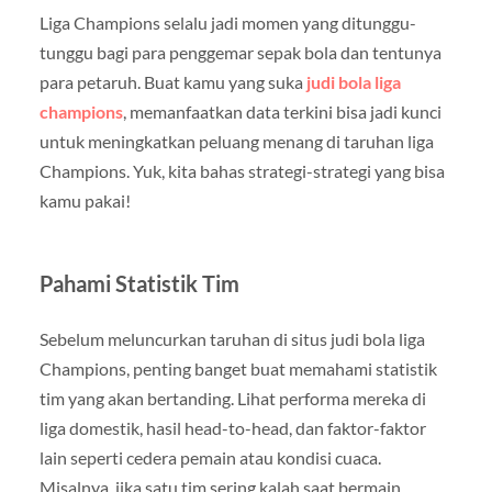
Liga Champions selalu jadi momen yang ditunggu-
tunggu bagi para penggemar sepak bola dan tentunya
para petaruh. Buat kamu yang suka
judi bola liga
champions
, memanfaatkan data terkini bisa jadi kunci
untuk meningkatkan peluang menang di taruhan liga
Champions. Yuk, kita bahas strategi-strategi yang bisa
kamu pakai!
Pahami Statistik Tim
Sebelum meluncurkan taruhan di situs judi bola liga
Champions, penting banget buat memahami statistik
tim yang akan bertanding. Lihat performa mereka di
liga domestik, hasil head-to-head, dan faktor-faktor
lain seperti cedera pemain atau kondisi cuaca.
Misalnya, jika satu tim sering kalah saat bermain