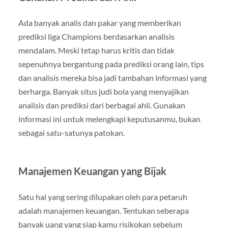
Ada banyak analis dan pakar yang memberikan
prediksi liga Champions berdasarkan analisis
mendalam. Meski tetap harus kritis dan tidak
sepenuhnya bergantung pada prediksi orang lain, tips
dan analisis mereka bisa jadi tambahan informasi yang
berharga. Banyak situs judi bola yang menyajikan
analisis dan prediksi dari berbagai ahli. Gunakan
informasi ini untuk melengkapi keputusanmu, bukan
sebagai satu-satunya patokan.
Manajemen Keuangan yang Bijak
Satu hal yang sering dilupakan oleh para petaruh
adalah manajemen keuangan. Tentukan seberapa
banyak uang yang siap kamu risikokan sebelum