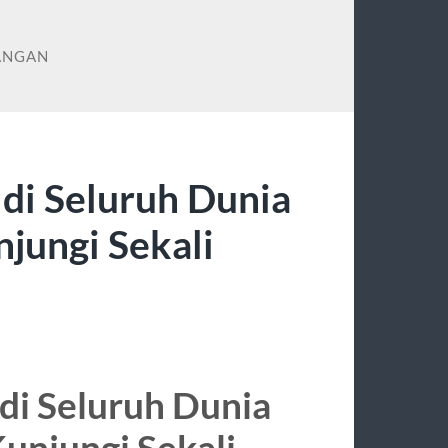
ANGAN
di Seluruh Dunia
jungi Sekali
di Seluruh Dunia
unjungi Sekali