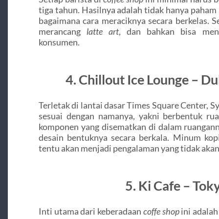
tiga tahun. Hasilnya adalah tidak hanya paham 
bagaimana cara meraciknya secara berkelas. Se
merancang
latte art
, dan bahkan bisa meny
konsumen.
4. Chillout Ice Lounge – D
Terletak di lantai dasar Times Square Center, 
sesuai dengan namanya, yakni berbentuk rua
komponen yang disematkan di dalam ruanganny
desain bentuknya secara berkala. Minum kopi
tentu akan menjadi pengalaman yang tidak akan
5. Ki Cafe – Tok
Inti utama dari keberadaan
coffe shop
ini adala