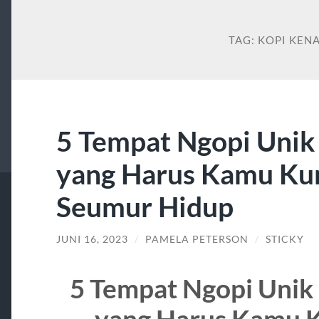
TAG:
KOPI KEN
5 Tempat Ngopi Unik 
yang Harus Kamu Kun
Seumur Hidup
JUNI 16, 2023
/
PAMELA PETERSON
/
STICKY
5 Tempat Ngopi Unik 
yang Harus Kamu K