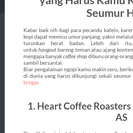
Seumur 
Kabar baik nih bagi para pecandu kafein, kar
kopi dapat memicu umur panjang, yakni melalui
turunkan berat badan. Lebih dari itu
untuk
hangout
bareng teman atau ajang kontemp
mengapa banyak
coffee shop
diburu orang-orang
sambil bersantai.
Biar pengalaman ngopi kamu makin seru, beri
di dunia yang harus dikunjungi sekali seumur
bregas
1. Heart Coffee Roasters
AS