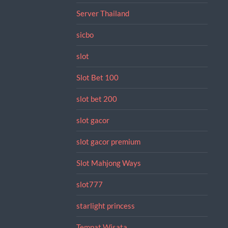
Server Thailand
sicbo
slot
Slot Bet 100
slot bet 200
slot gacor
slot gacor premium
Slot Mahjong Ways
slot777
starlight princess
Tempat Wisata