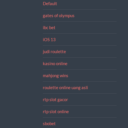
Default
gates of olympus
ibc bet
iOS 13
judi roulette
kasino online
mahjong wins
roulette online uang asli
rtp slot gacor
rtp slot online
sbobet