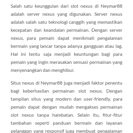
Salah satu keunggulan dari slot nexus di Neymar88
adalah server nexus yang digunakan. Server nexus
adalah salah satu teknologi canggih yang memastikan
kecepatan dan keandalan permainan. Dengan server
nexus, para pemain dapat menikmati pengalaman
bermain yang lancar tanpa adanya gangguan atau lag.
Hal ini tentu saja menjadi keuntungan bagi para
pemain yang ingin merasakan sensasi permainan yang
menyenangkan dan menghibur.
Situs nexus di Neymar88 juga menjadi faktor penentu
bagi keberhasilan permainan slot nexus. Dengan
tampilan situs yang modern dan user-friendly, para
pemain dapat dengan mudah mengakses permainan
slot nexus tanpa hambatan. Selain itu, fitur-fitur
tambahan seperti panduan bermain dan layanan
pelanggan yang responsif juga membuat pengalaman