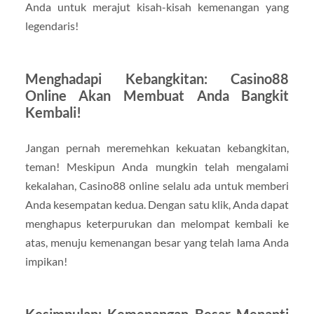
Anda untuk merajut kisah-kisah kemenangan yang
legendaris!
Menghadapi Kebangkitan: Casino88
Online Akan Membuat Anda Bangkit
Kembali!
Jangan pernah meremehkan kekuatan kebangkitan,
teman! Meskipun Anda mungkin telah mengalami
kekalahan, Casino88 online selalu ada untuk memberi
Anda kesempatan kedua. Dengan satu klik, Anda dapat
menghapus keterpurukan dan melompat kembali ke
atas, menuju kemenangan besar yang telah lama Anda
impikan!