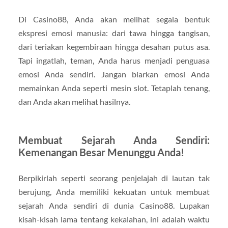
Di Casino88, Anda akan melihat segala bentuk
ekspresi emosi manusia: dari tawa hingga tangisan,
dari teriakan kegembiraan hingga desahan putus asa.
Tapi ingatlah, teman, Anda harus menjadi penguasa
emosi Anda sendiri. Jangan biarkan emosi Anda
memainkan Anda seperti mesin slot. Tetaplah tenang,
dan Anda akan melihat hasilnya.
Membuat Sejarah Anda Sendiri:
Kemenangan Besar Menunggu Anda!
Berpikirlah seperti seorang penjelajah di lautan tak
berujung, Anda memiliki kekuatan untuk membuat
sejarah Anda sendiri di dunia Casino88. Lupakan
kisah-kisah lama tentang kekalahan, ini adalah waktu