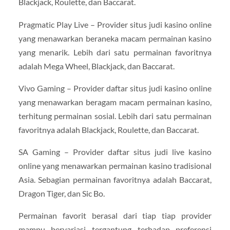
Blackjack, Roulette, dan Baccarat.
Pragmatic Play Live – Provider situs judi kasino online
yang menawarkan beraneka macam permainan kasino
yang menarik. Lebih dari satu permainan favoritnya
adalah Mega Wheel, Blackjack, dan Baccarat.
Vivo Gaming – Provider daftar situs judi kasino online
yang menawarkan beragam macam permainan kasino,
terhitung permainan sosial. Lebih dari satu permainan
favoritnya adalah Blackjack, Roulette, dan Baccarat.
SA Gaming – Provider daftar situs judi live kasino
online yang menawarkan permainan kasino tradisional
Asia. Sebagian permainan favoritnya adalah Baccarat,
Dragon Tiger, dan Sic Bo.
Permainan favorit berasal dari tiap tiap provider
mampu bervariasi tergantung terhadap preferensi