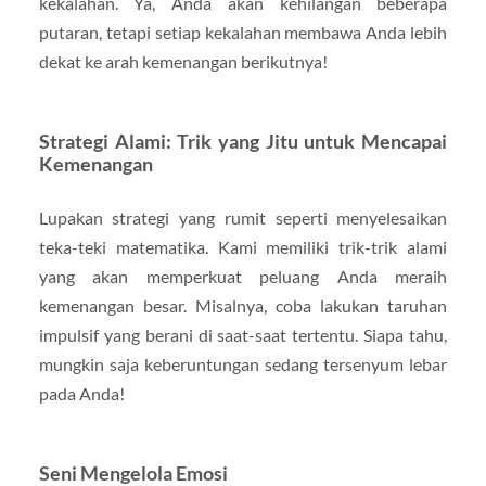
kekalahan. Ya, Anda akan kehilangan beberapa
putaran, tetapi setiap kekalahan membawa Anda lebih
dekat ke arah kemenangan berikutnya!
Strategi Alami: Trik yang Jitu untuk Mencapai
Kemenangan
Lupakan strategi yang rumit seperti menyelesaikan
teka-teki matematika. Kami memiliki trik-trik alami
yang akan memperkuat peluang Anda meraih
kemenangan besar. Misalnya, coba lakukan taruhan
impulsif yang berani di saat-saat tertentu. Siapa tahu,
mungkin saja keberuntungan sedang tersenyum lebar
pada Anda!
Seni Mengelola Emosi