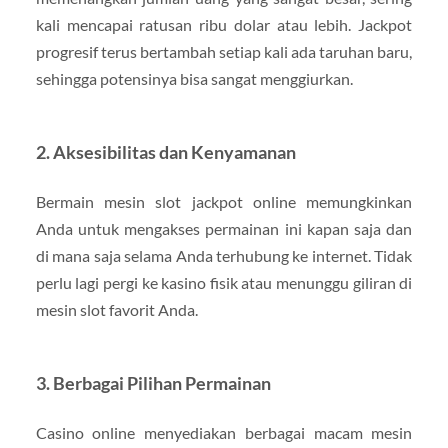
kali mencapai ratusan ribu dolar atau lebih. Jackpot
progresif terus bertambah setiap kali ada taruhan baru,
sehingga potensinya bisa sangat menggiurkan.
2. Aksesibilitas dan Kenyamanan
Bermain mesin slot jackpot online memungkinkan
Anda untuk mengakses permainan ini kapan saja dan
di mana saja selama Anda terhubung ke internet. Tidak
perlu lagi pergi ke kasino fisik atau menunggu giliran di
mesin slot favorit Anda.
3. Berbagai Pilihan Permainan
Casino online menyediakan berbagai macam mesin