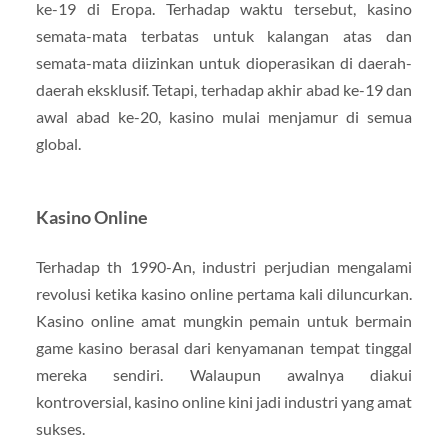
ke-19 di Eropa. Terhadap waktu tersebut, kasino
semata-mata terbatas untuk kalangan atas dan
semata-mata diizinkan untuk dioperasikan di daerah-
daerah eksklusif. Tetapi, terhadap akhir abad ke-19 dan
awal abad ke-20, kasino mulai menjamur di semua
global.
Kasino Online
Terhadap th 1990-An, industri perjudian mengalami
revolusi ketika kasino online pertama kali diluncurkan.
Kasino online amat mungkin pemain untuk bermain
game kasino berasal dari kenyamanan tempat tinggal
mereka sendiri. Walaupun awalnya diakui
kontroversial, kasino online kini jadi industri yang amat
sukses.