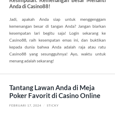
Kesimpulan: Kemenangan Besar Menanti
Anda di Casino88!
Jadi, apakah Anda siap untuk menggenggam
kemenangan besar di tangan Anda? Jangan biarkan
kesempatan lari begitu saja! Login sekarang ke
Casino88, raih kesempatan emas ini, dan buktikan
kepada dunia bahwa Anda adalah raja atau ratu
Casino88 yang sesungguhnya! Ayo, waktu untuk
menang adalah sekarang!
Tantang Lawan Anda di Meja
Poker Favorit di Casino Online
FEBRUARI 17, 2024
/
STICKY