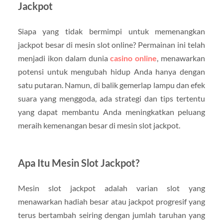
Jackpot
Siapa yang tidak bermimpi untuk memenangkan
jackpot besar di mesin slot online? Permainan ini telah
menjadi ikon dalam dunia
casino online
, menawarkan
potensi untuk mengubah hidup Anda hanya dengan
satu putaran. Namun, di balik gemerlap lampu dan efek
suara yang menggoda, ada strategi dan tips tertentu
yang dapat membantu Anda meningkatkan peluang
meraih kemenangan besar di mesin slot jackpot.
Apa Itu Mesin Slot Jackpot?
Mesin slot jackpot adalah varian slot yang
menawarkan hadiah besar atau jackpot progresif yang
terus bertambah seiring dengan jumlah taruhan yang