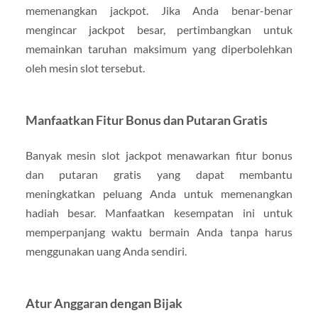
memenangkan jackpot. Jika Anda benar-benar
mengincar jackpot besar, pertimbangkan untuk
memainkan taruhan maksimum yang diperbolehkan
oleh mesin slot tersebut.
Manfaatkan Fitur Bonus dan Putaran Gratis
Banyak mesin slot jackpot menawarkan fitur bonus
dan putaran gratis yang dapat membantu
meningkatkan peluang Anda untuk memenangkan
hadiah besar. Manfaatkan kesempatan ini untuk
memperpanjang waktu bermain Anda tanpa harus
menggunakan uang Anda sendiri.
Atur Anggaran dengan Bijak