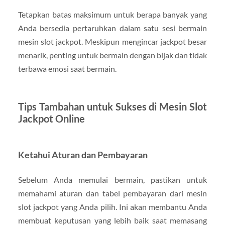
Tetapkan batas maksimum untuk berapa banyak yang
Anda bersedia pertaruhkan dalam satu sesi bermain
mesin slot jackpot. Meskipun mengincar jackpot besar
menarik, penting untuk bermain dengan bijak dan tidak
terbawa emosi saat bermain.
Tips Tambahan untuk Sukses di Mesin Slot
Jackpot Online
Ketahui Aturan dan Pembayaran
Sebelum Anda memulai bermain, pastikan untuk
memahami aturan dan tabel pembayaran dari mesin
slot jackpot yang Anda pilih. Ini akan membantu Anda
membuat keputusan yang lebih baik saat memasang