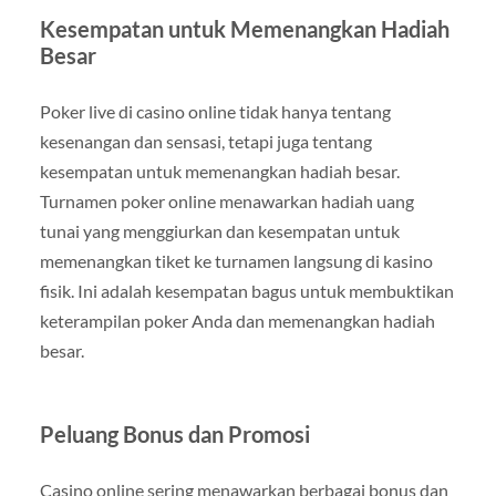
Kesempatan untuk Memenangkan Hadiah
Besar
Poker live di casino online tidak hanya tentang
kesenangan dan sensasi, tetapi juga tentang
kesempatan untuk memenangkan hadiah besar.
Turnamen poker online menawarkan hadiah uang
tunai yang menggiurkan dan kesempatan untuk
memenangkan tiket ke turnamen langsung di kasino
fisik. Ini adalah kesempatan bagus untuk membuktikan
keterampilan poker Anda dan memenangkan hadiah
besar.
Peluang Bonus dan Promosi
Casino online sering menawarkan berbagai bonus dan