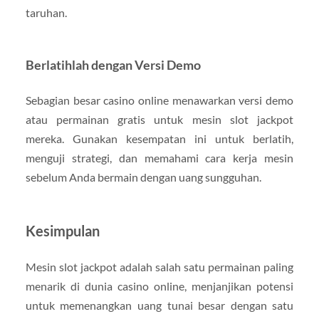
taruhan.
Berlatihlah dengan Versi Demo
Sebagian besar casino online menawarkan versi demo
atau permainan gratis untuk mesin slot jackpot
mereka. Gunakan kesempatan ini untuk berlatih,
menguji strategi, dan memahami cara kerja mesin
sebelum Anda bermain dengan uang sungguhan.
Kesimpulan
Mesin slot jackpot adalah salah satu permainan paling
menarik di dunia casino online, menjanjikan potensi
untuk memenangkan uang tunai besar dengan satu