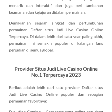
menarik dan interaktif, dan juga beri tambahan
keamanan dan kejujuran didalam permainan.
Demikianlah sejarah singkat dan pertumbuhan
permainan Daftar situs Judi Live Casino Online
Terpercaya. Di dalam lebih dari satu year paling akhir,
permainan ini semakin populer di kalangan fans
perjudian di semua global.
Provider Situs Judi Live Casino Online
No.1 Terpercaya 2023
Berikut adalah lebih dari satu provider Daftar situs
Judi Live Casino Online populer dan sebagian
permainan favoritnya:
Evolution Gaming – Corporate yang paling segudang