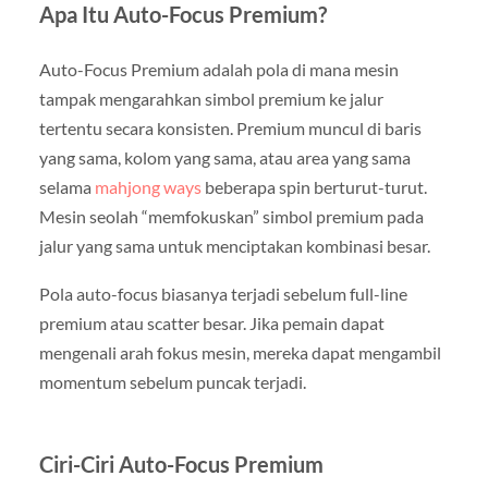
Apa Itu Auto-Focus Premium?
Auto-Focus Premium adalah pola di mana mesin
tampak mengarahkan simbol premium ke jalur
tertentu secara konsisten. Premium muncul di baris
yang sama, kolom yang sama, atau area yang sama
selama
mahjong ways
beberapa spin berturut-turut.
Mesin seolah “memfokuskan” simbol premium pada
jalur yang sama untuk menciptakan kombinasi besar.
Pola auto-focus biasanya terjadi sebelum full-line
premium atau scatter besar. Jika pemain dapat
mengenali arah fokus mesin, mereka dapat mengambil
momentum sebelum puncak terjadi.
Ciri-Ciri Auto-Focus Premium