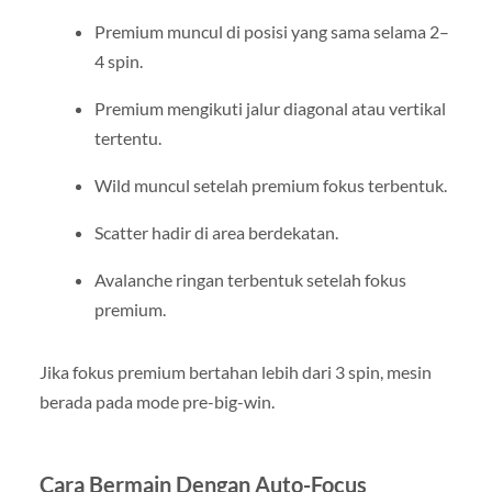
Premium muncul di posisi yang sama selama 2–
4 spin.
Premium mengikuti jalur diagonal atau vertikal
tertentu.
Wild muncul setelah premium fokus terbentuk.
Scatter hadir di area berdekatan.
Avalanche ringan terbentuk setelah fokus
premium.
Jika fokus premium bertahan lebih dari 3 spin, mesin
berada pada mode pre-big-win.
Cara Bermain Dengan Auto-Focus