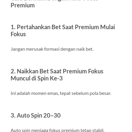
Premium
1. Pertahankan Bet Saat Premium Mulai
Fokus
Jangan merusak formasi dengan naik bet.
2. Naikkan Bet Saat Premium Fokus
Muncul di Spin Ke-3
Ini adalah momen emas, tepat sebelum pola besar.
3. Auto Spin 20–30
Auto spin menjaga fokus premium tetap stabil.