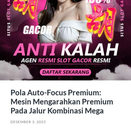
Pola Auto-Focus Premium:
Mesin Mengarahkan Premium
Pada Jalur Kombinasi Mega
DESEMBER 3, 2025