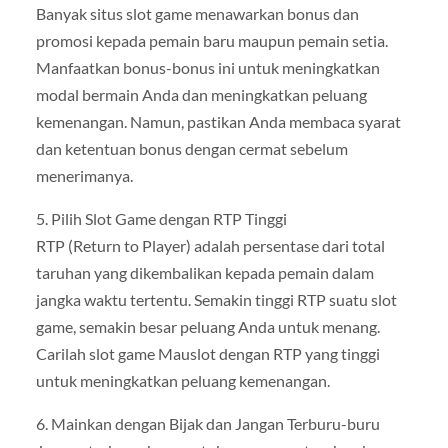
Banyak situs slot game menawarkan bonus dan
promosi kepada pemain baru maupun pemain setia.
Manfaatkan bonus-bonus ini untuk meningkatkan
modal bermain Anda dan meningkatkan peluang
kemenangan. Namun, pastikan Anda membaca syarat
dan ketentuan bonus dengan cermat sebelum
menerimanya.
5. Pilih Slot Game dengan RTP Tinggi
RTP (Return to Player) adalah persentase dari total
taruhan yang dikembalikan kepada pemain dalam
jangka waktu tertentu. Semakin tinggi RTP suatu slot
game, semakin besar peluang Anda untuk menang.
Carilah slot game Mauslot dengan RTP yang tinggi
untuk meningkatkan peluang kemenangan.
6. Mainkan dengan Bijak dan Jangan Terburu-buru