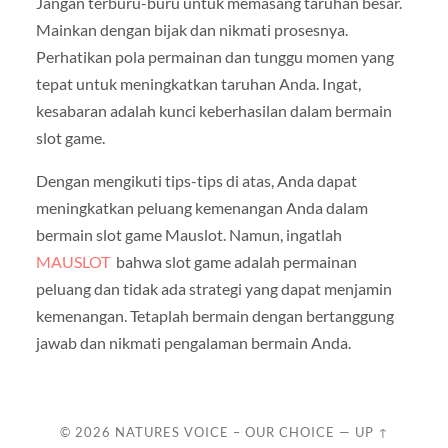
Jangan terburu-buru untuk memasang taruhan besar.
Mainkan dengan bijak dan nikmati prosesnya.
Perhatikan pola permainan dan tunggu momen yang
tepat untuk meningkatkan taruhan Anda. Ingat,
kesabaran adalah kunci keberhasilan dalam bermain
slot game.
Dengan mengikuti tips-tips di atas, Anda dapat
meningkatkan peluang kemenangan Anda dalam
bermain slot game Mauslot. Namun, ingatlah
MAUSLOT
bahwa slot game adalah permainan
peluang dan tidak ada strategi yang dapat menjamin
kemenangan. Tetaplah bermain dengan bertanggung
jawab dan nikmati pengalaman bermain Anda.
© 2026
NATURES VOICE – OUR CHOICE
—
UP ↑