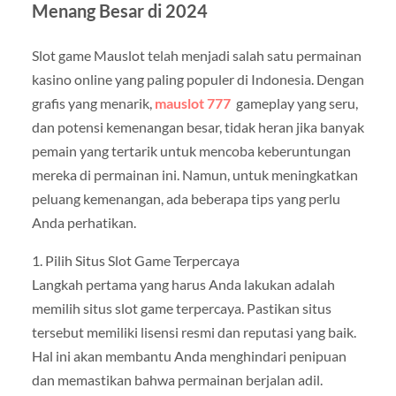
Menang Besar di 2024
Slot game Mauslot telah menjadi salah satu permainan
kasino online yang paling populer di Indonesia. Dengan
grafis yang menarik,
mauslot 777
gameplay yang seru,
dan potensi kemenangan besar, tidak heran jika banyak
pemain yang tertarik untuk mencoba keberuntungan
mereka di permainan ini. Namun, untuk meningkatkan
peluang kemenangan, ada beberapa tips yang perlu
Anda perhatikan.
1. Pilih Situs Slot Game Terpercaya
Langkah pertama yang harus Anda lakukan adalah
memilih situs slot game terpercaya. Pastikan situs
tersebut memiliki lisensi resmi dan reputasi yang baik.
Hal ini akan membantu Anda menghindari penipuan
dan memastikan bahwa permainan berjalan adil.