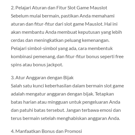
2. Pelajari Aturan dan Fitur Slot Game Mauslot
Sebelum mulai bermain, pastikan Anda memahami
aturan dan fitur-fitur dari slot game Mauslot. Hal ini
akan membantu Anda membuat keputusan yang lebih
cerdas dan meningkatkan peluang kemenangan.
Pelajari simbol-simbol yang ada, cara membentuk
kombinasi pemenang, dan fitur-fitur bonus seperti free
spins atau bonus jackpot.
3. Atur Anggaran dengan Bijak
Salah satu kunci keberhasilan dalam bermain slot game
adalah mengatur anggaran dengan bijak. Tetapkan
batas harian atau mingguan untuk pengeluaran Anda
dan patuhi batas tersebut. Jangan terbawa emosi dan
terus bermain setelah menghabiskan anggaran Anda.
4. Manfaatkan Bonus dan Promosi