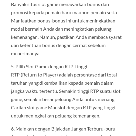
Banyak situs slot game menawarkan bonus dan
promosi kepada pemain baru maupun pemain setia.
Manfaatkan bonus-bonus ini untuk meningkatkan
modal bermain Anda dan meningkatkan peluang
kemenangan. Namun, pastikan Anda membaca syarat
dan ketentuan bonus dengan cermat sebelum
menerimanya.
5. Pilih Slot Game dengan RTP Tinggi
RTP (Return to Player) adalah persentase dari total
taruhan yang dikembalikan kepada pemain dalam
jangka waktu tertentu. Semakin tinggi RTP suatu slot
game, semakin besar peluang Anda untuk menang.
Carilah slot game Mauslot dengan RTP yang tinggi
untuk meningkatkan peluang kemenangan.
6. Mainkan dengan Bijak dan Jangan Terburu-buru