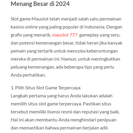
Menang Besar di 2024
Slot game Mauslot telah menjadi salah satu permainan
kasino online yang paling populer di Indonesia. Dengan
grafis yang menarik,
mauslot 777
gameplay yang seru,
dan potensi kemenangan besar, tidak heran jika banyak
pemain yang tertarik untuk mencoba keberuntungan
mereka di permainan ini. Namun, untuk meningkatkan
peluang kemenangan, ada beberapa tips yang perlu
Anda perhatikan.
1. Pilih Situs Slot Game Terpercaya
Langkah pertama yang harus Anda lakukan adalah
memilih situs slot game terpercaya. Pastikan situs
tersebut memiliki lisensi resmi dan reputasi yang baik.
Hal ini akan membantu Anda menghindari penipuan
dan memastikan bahwa permainan berjalan adil.