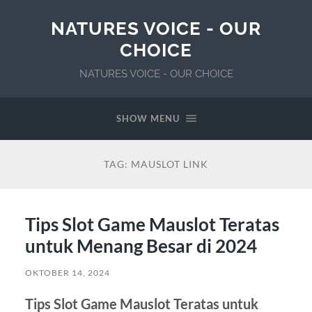
NATURES VOICE - OUR
CHOICE
NATURES VOICE - OUR CHOICE
SHOW MENU
TAG:
MAUSLOT LINK
Tips Slot Game Mauslot Teratas
untuk Menang Besar di 2024
OKTOBER 14, 2024
Tips Slot Game Mauslot Teratas untuk