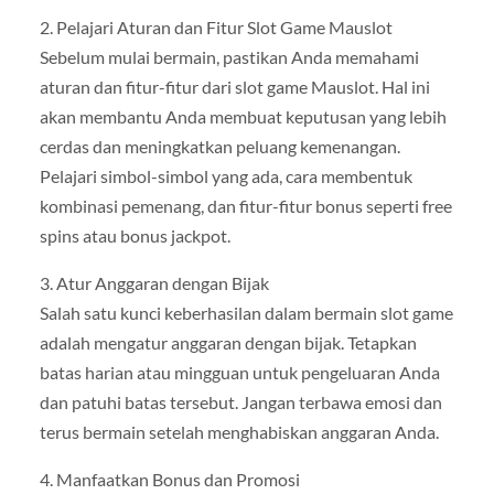
2. Pelajari Aturan dan Fitur Slot Game Mauslot
Sebelum mulai bermain, pastikan Anda memahami
aturan dan fitur-fitur dari slot game Mauslot. Hal ini
akan membantu Anda membuat keputusan yang lebih
cerdas dan meningkatkan peluang kemenangan.
Pelajari simbol-simbol yang ada, cara membentuk
kombinasi pemenang, dan fitur-fitur bonus seperti free
spins atau bonus jackpot.
3. Atur Anggaran dengan Bijak
Salah satu kunci keberhasilan dalam bermain slot game
adalah mengatur anggaran dengan bijak. Tetapkan
batas harian atau mingguan untuk pengeluaran Anda
dan patuhi batas tersebut. Jangan terbawa emosi dan
terus bermain setelah menghabiskan anggaran Anda.
4. Manfaatkan Bonus dan Promosi