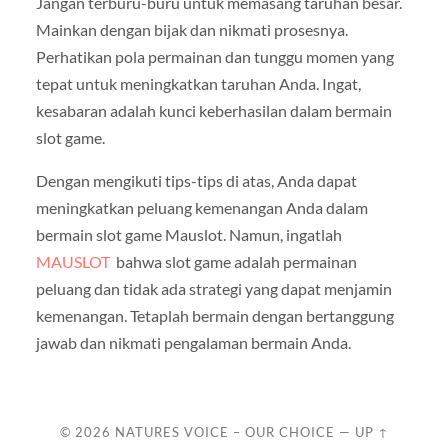
Jangan terburu-buru untuk memasang taruhan besar.
Mainkan dengan bijak dan nikmati prosesnya.
Perhatikan pola permainan dan tunggu momen yang
tepat untuk meningkatkan taruhan Anda. Ingat,
kesabaran adalah kunci keberhasilan dalam bermain
slot game.
Dengan mengikuti tips-tips di atas, Anda dapat
meningkatkan peluang kemenangan Anda dalam
bermain slot game Mauslot. Namun, ingatlah
MAUSLOT
bahwa slot game adalah permainan
peluang dan tidak ada strategi yang dapat menjamin
kemenangan. Tetaplah bermain dengan bertanggung
jawab dan nikmati pengalaman bermain Anda.
© 2026
NATURES VOICE – OUR CHOICE
—
UP ↑