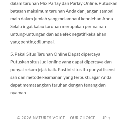
dalam taruhan Mix Parlay dan Parlay Online. Putuskan
batasan maksimum taruhan Anda dan jangan sampai
main dalam jumlah yang melampaui kebolehan Anda.
Selalu ingat kalau taruhan merupakan permainan
untung-untungan dan ada efek negatif kekalahan
yang penting dijumpai.
5. Pakai Situs Taruhan Online Dapat dipercaya
Putuskan situs judi online yang dapat dipercaya dan
punyai rekam jejak baik. Pastini situs itu punyai lisensi
sah dan metode keamanan yang terbukti, agar Anda
dapat memasangkan taruhan dengan tenang dan
nyaman.
© 2026
NATURES VOICE – OUR CHOICE
—
UP ↑