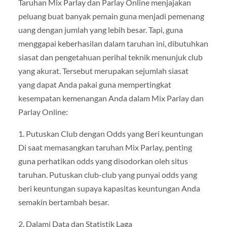
Taruhan Mix Parlay dan Parlay Online menjajakan
peluang buat banyak pemain guna menjadi pemenang
uang dengan jumlah yang lebih besar. Tapi, guna
menggapai keberhasilan dalam taruhan ini, dibutuhkan
siasat dan pengetahuan perihal teknik menunjuk club
yang akurat. Tersebut merupakan sejumlah siasat
yang dapat Anda pakai guna mempertingkat
kesempatan kemenangan Anda dalam Mix Parlay dan
Parlay Online:
1. Putuskan Club dengan Odds yang Beri keuntungan
Di saat memasangkan taruhan Mix Parlay, penting
guna perhatikan odds yang disodorkan oleh situs
taruhan. Putuskan club-club yang punyai odds yang
beri keuntungan supaya kapasitas keuntungan Anda
semakin bertambah besar.
2. Dalami Data dan Statistik Laga