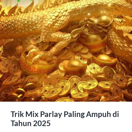
Trik Mix Parlay Paling Ampuh di
Tahun 2025