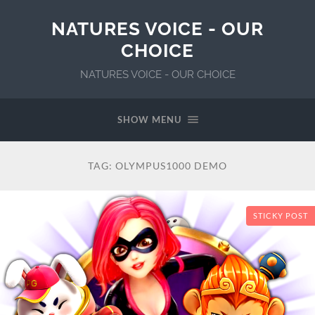
NATURES VOICE - OUR
CHOICE
NATURES VOICE - OUR CHOICE
SHOW MENU
TAG:
OLYMPUS1000 DEMO
STICKY POST