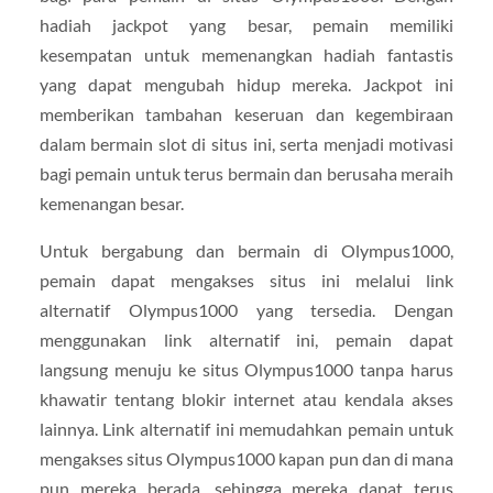
hadiah jackpot yang besar, pemain memiliki
kesempatan untuk memenangkan hadiah fantastis
yang dapat mengubah hidup mereka. Jackpot ini
memberikan tambahan keseruan dan kegembiraan
dalam bermain slot di situs ini, serta menjadi motivasi
bagi pemain untuk terus bermain dan berusaha meraih
kemenangan besar.
Untuk bergabung dan bermain di Olympus1000,
pemain dapat mengakses situs ini melalui link
alternatif Olympus1000 yang tersedia. Dengan
menggunakan link alternatif ini, pemain dapat
langsung menuju ke situs Olympus1000 tanpa harus
khawatir tentang blokir internet atau kendala akses
lainnya. Link alternatif ini memudahkan pemain untuk
mengakses situs Olympus1000 kapan pun dan di mana
pun mereka berada, sehingga mereka dapat terus