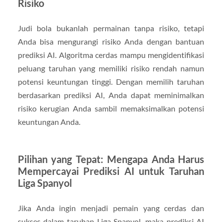
Risiko
Judi bola bukanlah permainan tanpa risiko, tetapi
Anda bisa mengurangi risiko Anda dengan bantuan
prediksi AI. Algoritma cerdas mampu mengidentifikasi
peluang taruhan yang memiliki risiko rendah namun
potensi keuntungan tinggi. Dengan memilih taruhan
berdasarkan prediksi AI, Anda dapat meminimalkan
risiko kerugian Anda sambil memaksimalkan potensi
keuntungan Anda.
Pilihan yang Tepat: Mengapa Anda Harus
Mempercayai Prediksi AI untuk Taruhan
Liga Spanyol
Jika Anda ingin menjadi pemain yang cerdas dan
sukses dalam taruhan Liga Spanyol, maka prediksi AI