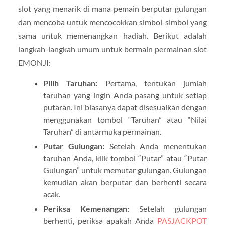
slot yang menarik di mana pemain berputar gulungan
dan mencoba untuk mencocokkan simbol-simbol yang
sama untuk memenangkan hadiah. Berikut adalah
langkah-langkah umum untuk bermain permainan slot
EMONJI:
Pilih Taruhan:
Pertama, tentukan jumlah
taruhan yang ingin Anda pasang untuk setiap
putaran. Ini biasanya dapat disesuaikan dengan
menggunakan tombol “Taruhan” atau “Nilai
Taruhan” di antarmuka permainan.
Putar Gulungan:
Setelah Anda menentukan
taruhan Anda, klik tombol “Putar” atau “Putar
Gulungan” untuk memutar gulungan. Gulungan
kemudian akan berputar dan berhenti secara
acak.
Periksa Kemenangan:
Setelah gulungan
berhenti, periksa apakah Anda
PASJACKPOT