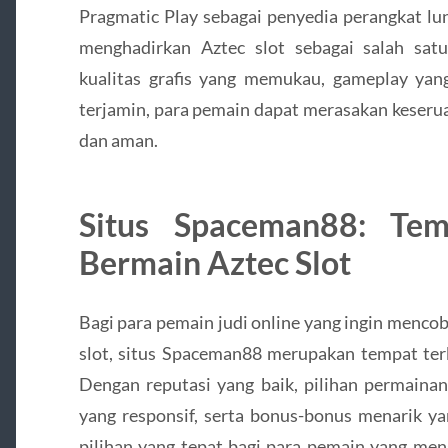
Pragmatic Play sebagai penyedia perangkat lu
menghadirkan Aztec slot sebagai salah sa
kualitas grafis yang memukau, gameplay yan
terjamin, para pemain dapat merasakan keseru
dan aman.
Situs Spaceman88: Tem
Bermain Aztec Slot
Bagi para pemain judi online yang ingin menc
slot, situs Spaceman88 merupakan tempat ter
Dengan reputasi yang baik, pilihan permaina
yang responsif, serta bonus-bonus menarik y
pilihan yang tepat bagi para pemain yang men