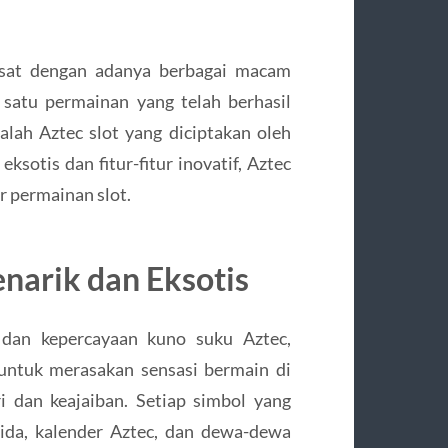
esat dengan adanya berbagai macam
satu permainan yang telah berhasil
alah Aztec slot yang diciptakan oleh
sotis dan fitur-fitur inovatif, Aztec
r permainan slot.
narik dan Eksotis
dan kepercayaan kuno suku Aztec,
untuk merasakan sensasi bermain di
i dan keajaiban. Setiap simbol yang
ida, kalender Aztec, dan dewa-dewa