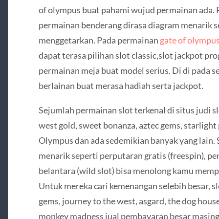
of olympus buat pahami wujud permainan ada. 
permainan benderang dirasa diagram menarik se
menggetarkan. Pada permainan
gate of olympu
dapat terasa pilihan slot classic,slot jackpot pr
permainan meja buat model serius. Di di pada s
berlainan buat merasa hadiah serta jackpot.
Sejumlah permainan slot terkenal di situs judi 
west gold, sweet bonanza, aztec gems, starlight
Olympus dan ada sedemikian banyak yang lain. S
menarik seperti perputaran gratis (freespin), p
belantara (wild slot) bisa menolong kamu mem
Untuk mereka cari kemenangan selebih besar, slo
gems, journey to the west, asgard, the dog hous
monkey madness jual pembayaran besar masing