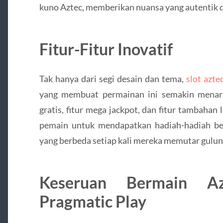
kuno Aztec, memberikan nuansa yang autentik 
Fitur-Fitur Inovatif
Tak hanya dari segi desain dan tema,
slot azte
yang membuat permainan ini semakin menarik.
gratis, fitur mega jackpot, dan fitur tambaha
pemain untuk mendapatkan hadiah-hadiah be
yang berbeda setiap kali mereka memutar gulun
Keseruan Bermain Az
Pragmatic Play