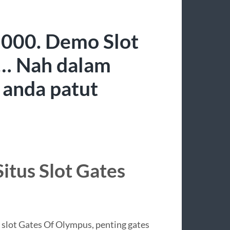
000. Demo Slot
… Nah dalam
 anda patut
itus Slot Gates
s slot Gates Of Olympus, penting gates