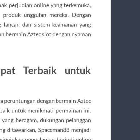
nak perjudian online yang terkemuka,
tu produk unggulan mereka. Dengan
g lancar, dan sistem keamanan yang
an bermain Aztec slot dengan nyaman
pat Terbaik untuk
oba peruntungan dengan bermain Aztec
baik untuk menikmati permainan ini.
n yang beragam, dukungan pelanggan
ang ditawarkan, Spaceman88 menjadi
ginginkan pengalaman berjudi online