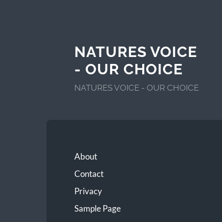
NATURES VOICE
- OUR CHOICE
NATURES VOICE - OUR CHOICE
About
Contact
Privacy
Sample Page