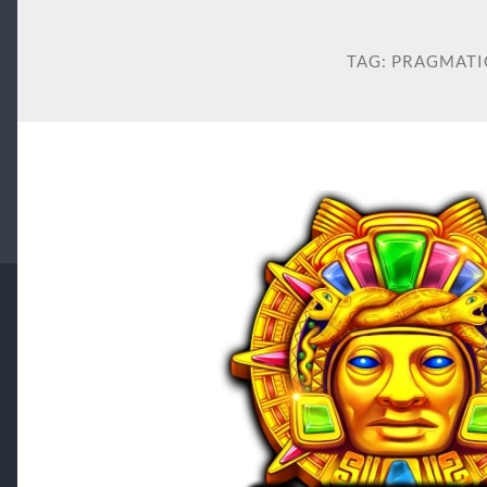
TAG:
PRAGMATI