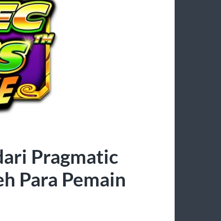
ari Pragmatic
eh Para Pemain