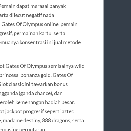
Pemain dapat merasai banyak
rta dilecut negatif nada
s
Gates Of Olympus online, pemain
ogresif, permainan kartu, serta
emuanya konsentrasi ini jual metode
slot Gates Of Olympus semisalnya wild
 princess, bonanza gold, Gates Of
lot classic ini tawarkan bonus
engganda (ganda chance), dan
peroleh kemenangan hadiah besar.
t jackpot progresif seperti aztec
e, madame destiny, 888 dragons, serta
-masing perputaran.