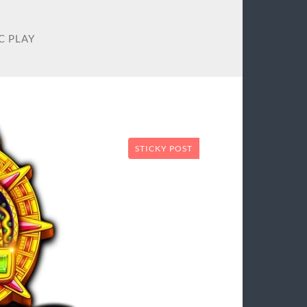
C PLAY
STICKY POST