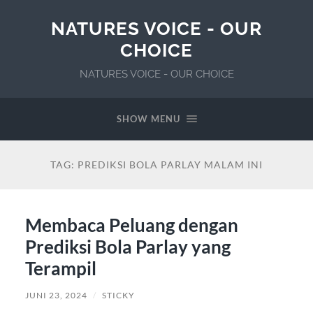
NATURES VOICE - OUR
CHOICE
NATURES VOICE - OUR CHOICE
SHOW MENU
TAG:
PREDIKSI BOLA PARLAY MALAM INI
Membaca Peluang dengan
Prediksi Bola Parlay yang
Terampil
JUNI 23, 2024
/
STICKY