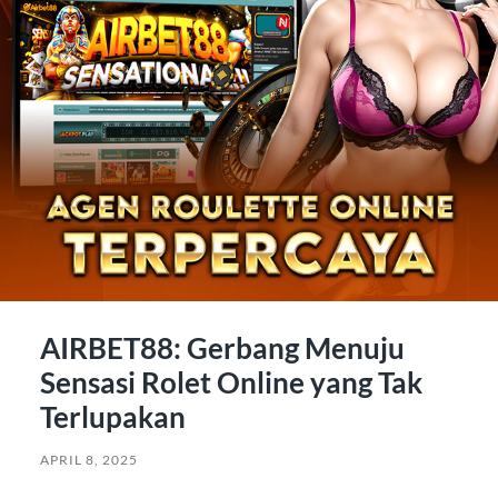
AIRBET88: Gerbang Menuju
Sensasi Rolet Online yang Tak
Terlupakan
APRIL 8, 2025