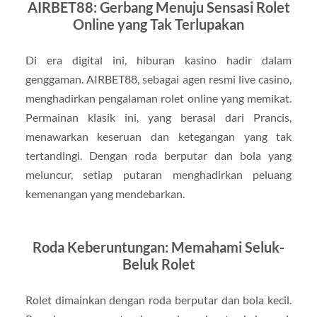
AIRBET88: Gerbang Menuju Sensasi Rolet
Online yang Tak Terlupakan
Di era digital ini, hiburan kasino hadir dalam
genggaman. AIRBET88, sebagai agen resmi live casino,
menghadirkan pengalaman rolet online yang memikat.
Permainan klasik ini, yang berasal dari Prancis,
menawarkan keseruan dan ketegangan yang tak
tertandingi. Dengan roda berputar dan bola yang
meluncur, setiap putaran menghadirkan peluang
kemenangan yang mendebarkan.
Roda Keberuntungan: Memahami Seluk-
Beluk Rolet
Rolet dimainkan dengan roda berputar dan bola kecil.