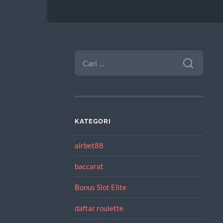
CARI
UNTUK:
KATEGORI
airbet88
baccarat
Bonus Slot Elite
daftar roulette