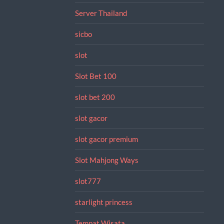
Server Thailand
sicbo
slot
Slot Bet 100
slot bet 200
slot gacor
slot gacor premium
Slot Mahjong Ways
slot777
starlight princess
Tempat Wisata