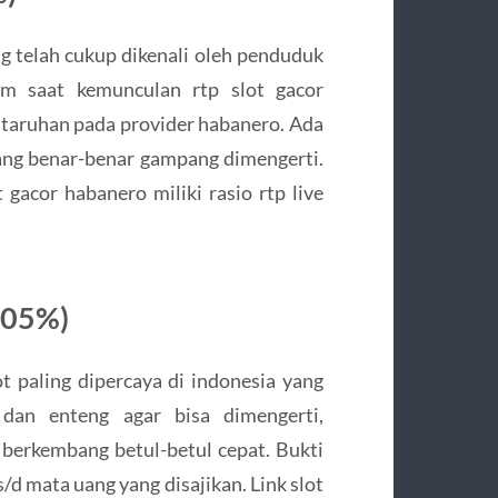
ng telah cukup dikenali oleh penduduk
lum saat kemunculan rtp slot gacor
s taruhan pada provider habanero. Ada
yang benar-benar gampang dimengerti.
 gacor habanero miliki rasio rtp live
,05%)
t paling dipercaya di indonesia yang
 dan enteng agar bisa dimengerti,
h berkembang betul-betul cepat. Bukti
s/d mata uang yang disajikan. Link slot