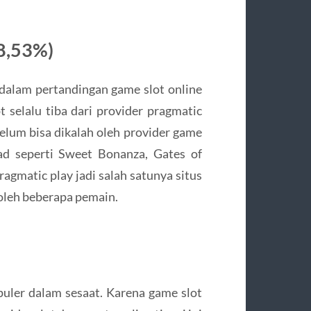
98,53%)
l dalam pertandingan game slot online
 selalu tiba dari provider pragmatic
 belum bisa dikalah oleh provider game
ad seperti Sweet Bonanza, Gates of
gmatic play jadi salah satunya situs
n oleh beberapa pemain.
puler dalam sesaat. Karena game slot