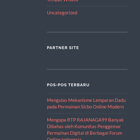
Uncategorized
PARTNER SITE
POS-POS TERBARU
Mengulas Mekanisme Lemparan Dadu
pada Permainan Sicbo Online Modern
Mengapa RTP RAJANAGA99 Banyak
Dibahas oleh Komunitas Penggemar
Permainan Digital di Berbagai Forum
Online Indonesia