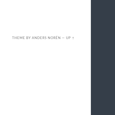
THEME BY
ANDERS NORÉN
—
UP ↑