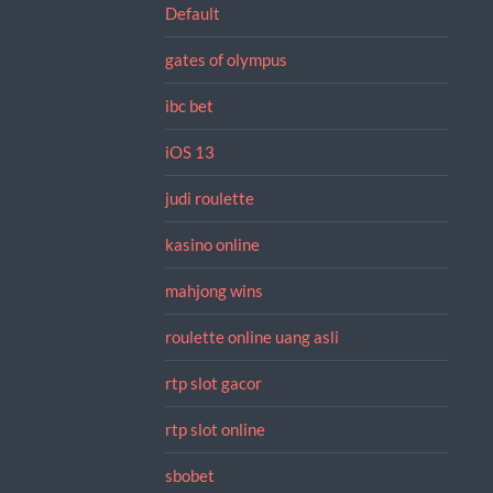
Default
gates of olympus
ibc bet
iOS 13
judi roulette
kasino online
mahjong wins
roulette online uang asli
rtp slot gacor
rtp slot online
sbobet