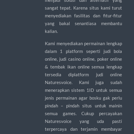
sangat tepat. Karena situs kami turut
menyediakan fasilitas dan fitur-fitur
yang bakal senantiasa membantu
kalian.
Kami menyediakan permainan lengkap
dalam 1 platform seperti judi bola
online, judi casino online, poker online
& tembak ikan online semua lengkap
tersedia diplatform judi online
Naturesvoice. Kami juga sudah
menerapkan sistem 1ID untuk semua
jenis permainan agar bosku gak perlu
pindah – pindah situs untuk mainin
semua games. Cukup percayakan
Naturesvoice yang uda pasti
terpercaya dan terjamin membayar