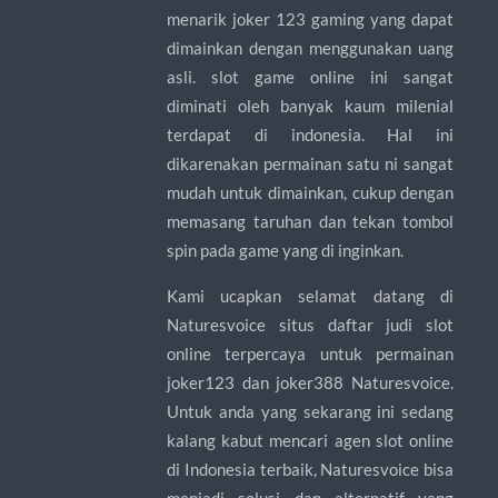
menarik joker 123 gaming yang dapat
dimainkan dengan menggunakan uang
asli. slot game online ini sangat
diminati oleh banyak kaum milenial
terdapat di indonesia. Hal ini
dikarenakan permainan satu ni sangat
mudah untuk dimainkan, cukup dengan
memasang taruhan dan tekan tombol
spin pada game yang di inginkan.
Kami ucapkan selamat datang di
Naturesvoice situs daftar judi slot
online terpercaya untuk permainan
joker123 dan joker388 Naturesvoice.
Untuk anda yang sekarang ini sedang
kalang kabut mencari agen slot online
di Indonesia terbaik, Naturesvoice bisa
menjadi solusi dan alternatif yang