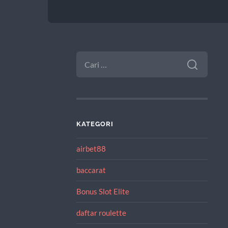
CARI
UNTUK:
KATEGORI
airbet88
baccarat
Bonus Slot Elite
daftar roulette