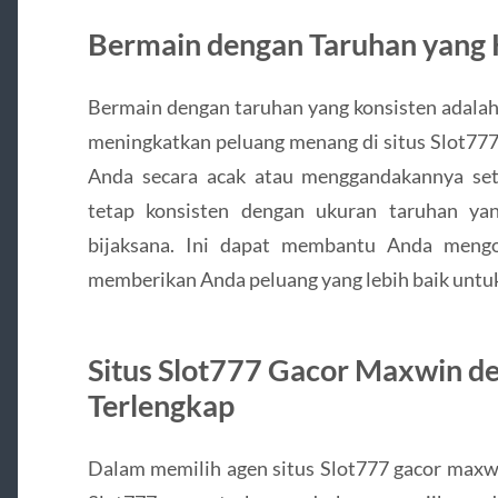
Bermain dengan Taruhan yang 
Bermain dengan taruhan yang konsisten adala
meningkatkan peluang menang di situs Slot77
Anda secara acak atau menggandakannya set
tetap konsisten dengan ukuran taruhan ya
bijaksana. Ini dapat membantu Anda meng
memberikan Anda peluang yang lebih baik untu
Situs Slot777 Gacor Maxwin den
Terlengkap
Dalam memilih agen situs Slot777 gacor maxw