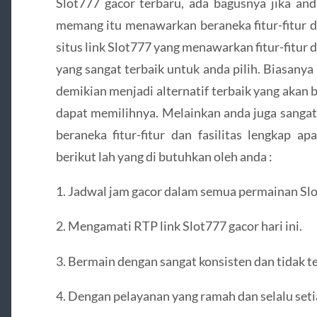
Slot777 gacor terbaru, ada bagusnya jika and
memang itu menawarkan beraneka fitur-fitur da
situs link Slot777 yang menawarkan fitur-fitur d
yang sangat terbaik untuk anda pilih. Biasany
demikian menjadi alternatif terbaik yang akan
dapat memilihnya. Melainkan anda juga sangat
beraneka fitur-fitur dan fasilitas lengkap 
berikut lah yang di butuhkan oleh anda :
1. Jadwal jam gacor dalam semua permainan Sl
2. Mengamati RTP link Slot777 gacor hari ini.
3. Bermain dengan sangat konsisten dan tidak t
4. Dengan pelayanan yang ramah dan selalu se