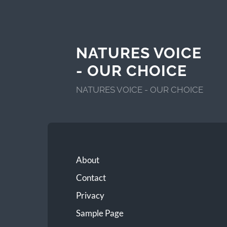
NATURES VOICE
- OUR CHOICE
NATURES VOICE - OUR CHOICE
About
Contact
Privacy
Sample Page