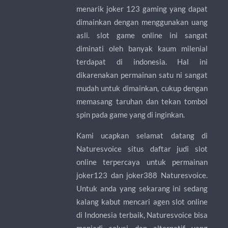
menarik joker 123 gaming yang dapat
dimainkan dengan menggunakan uang
asli. slot game online ini sangat
diminati oleh banyak kaum milenial
terdapat di indonesia. Hal ini
dikarenakan permainan satu ni sangat
mudah untuk dimainkan, cukup dengan
memasang taruhan dan tekan tombol
spin pada game yang di inginkan.
Kami ucapkan selamat datang di
Naturesvoice situs daftar judi slot
online terpercaya untuk permainan
joker123 dan joker388 Naturesvoice.
Untuk anda yang sekarang ini sedang
kalang kabut mencari agen slot online
di Indonesia terbaik, Naturesvoice bisa
menjadi solusi dan alternatif yang