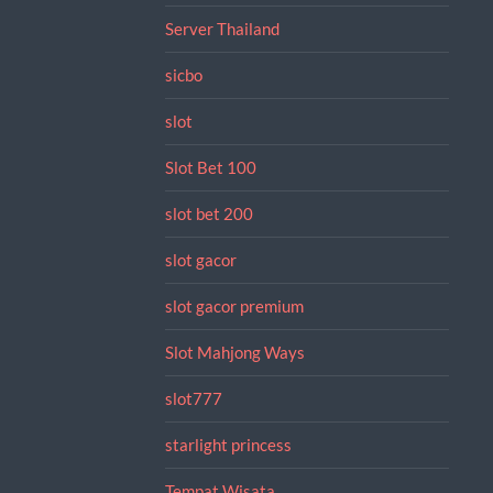
Server Thailand
sicbo
slot
Slot Bet 100
slot bet 200
slot gacor
slot gacor premium
Slot Mahjong Ways
slot777
starlight princess
Tempat Wisata