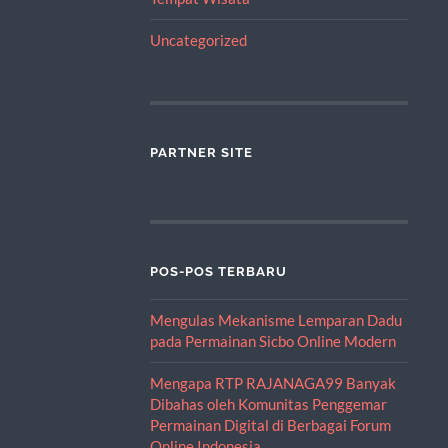
Uncategorized
PARTNER SITE
POS-POS TERBARU
Mengulas Mekanisme Lemparan Dadu
pada Permainan Sicbo Online Modern
Mengapa RTP RAJANAGA99 Banyak
Dibahas oleh Komunitas Penggemar
Permainan Digital di Berbagai Forum
Online Indonesia