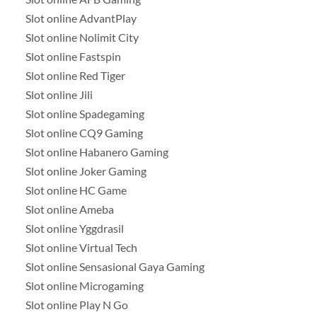
Slot online AdvantPlay
Slot online Nolimit City
Slot online Fastspin
Slot online Red Tiger
Slot online Jili
Slot online Spadegaming
Slot online CQ9 Gaming
Slot online Habanero Gaming
Slot online Joker Gaming
Slot online HC Game
Slot online Ameba
Slot online Yggdrasil
Slot online Virtual Tech
Slot online Sensasional Gaya Gaming
Slot online Microgaming
Slot online Play N Go