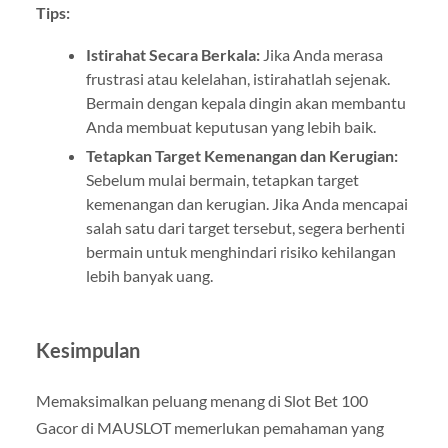
Tips:
Istirahat Secara Berkala:
Jika Anda merasa
frustrasi atau kelelahan, istirahatlah sejenak.
Bermain dengan kepala dingin akan membantu
Anda membuat keputusan yang lebih baik.
Tetapkan Target Kemenangan dan Kerugian:
Sebelum mulai bermain, tetapkan target
kemenangan dan kerugian. Jika Anda mencapai
salah satu dari target tersebut, segera berhenti
bermain untuk menghindari risiko kehilangan
lebih banyak uang.
Kesimpulan
Memaksimalkan peluang menang di Slot Bet 100
Gacor di MAUSLOT memerlukan pemahaman yang