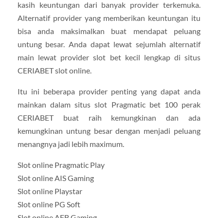
kasih keuntungan dari banyak provider terkemuka.
Alternatif provider yang memberikan keuntungan itu
bisa anda maksimalkan buat mendapat peluang
untung besar. Anda dapat lewat sejumlah alternatif
main lewat provider slot bet kecil lengkap di situs
CERIABET slot online.
Itu ini beberapa provider penting yang dapat anda
mainkan dalam situs slot Pragmatic bet 100 perak
CERIABET buat raih kemungkinan dan ada
kemungkinan untung besar dengan menjadi peluang
menangnya jadi lebih maximum.
Slot online Pragmatic Play
Slot online AIS Gaming
Slot online Playstar
Slot online PG Soft
Slot online AFB Gaming