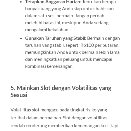
Tetapkan Anggaran Harian:
Tentukan berapa
banyak uang yang Anda siap untuk habiskan
dalam satu sesi bermain. Jangan pernah
melebihi batas ini, meskipun Anda sedang
mengalami kekalahan.
Gunakan Taruhan yang Stabil:
Bermain dengan
taruhan yang stabil, seperti Rp100 per putaran,
memungkinkan Anda untuk bermain lebih lama
dan meningkatkan peluang untuk mencapai
kombinasi kemenangan.
5.
Mainkan Slot dengan Volatilitas yang
Sesuai
Volatilitas slot mengacu pada tingkat risiko yang
terlibat dalam permainan. Slot dengan volatilitas
rendah cenderung memberikan kemenangan kecil tapi