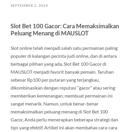
SEPTEMBER 2, 2024
Slot Bet 100 Gacor: Cara Memaksimalkan
Peluang Menang di MAUSLOT
Slot online telah menjadi salah satu permainan paling
populer di kalangan pecinta judi online, dan di antara
berbagai pilihan yang ada, Slot Bet 100 Gacor di
MAUSLOT menjadi favorit banyak pemain. Taruhan
sebesar Rp100 per putaran yang terjangkau,
dikombinasikan dengan reputasi “gacor” atau sering
memberikan kemenangan, membuat permainan ini
sangat menarik. Namun, untuk benar-benar
memaksimalkan peluang menang di Slot Bet 100
Gacor, Anda perlu menerapkan beberapa strategi dan
tips yang efektif. Artikel ini akan membahas cara-cara