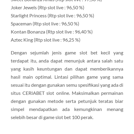
Joker Jewels (Rtp slot live : 96,50 %)
Starlight Princess (Rtp slot live : 96,50 %)
Spaceman (Rtp slot live : 96,50 %)
Kontan Bonanza (Rtp slot live : 96,40 %)
Aztec King (Rtp slot live : 96,25 %)
Dengan sejumlah jenis game slot bet kecil yang
terdapat itu, anda dapat menunjuk antara salah satu
yang kasih keuntungan dan dapat memberikannya
hasil main optimal. Lintasi pilihan game yang sama
sesuai itu dengan gunakan semu spesifikasi yang ada di
situs CERIABET slot online. Maksimalkan permainan
dengan gunakan metode serta petunjuk teratas biar
simpel mendapatkan ada kemungkinan menang
selebih besar di game slot bet 100 perak.