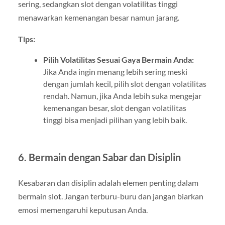
sering, sedangkan slot dengan volatilitas tinggi
menawarkan kemenangan besar namun jarang.
Tips:
Pilih Volatilitas Sesuai Gaya Bermain Anda:
Jika Anda ingin menang lebih sering meski
dengan jumlah kecil, pilih slot dengan volatilitas
rendah. Namun, jika Anda lebih suka mengejar
kemenangan besar, slot dengan volatilitas
tinggi bisa menjadi pilihan yang lebih baik.
6.
Bermain dengan Sabar dan Disiplin
Kesabaran dan disiplin adalah elemen penting dalam
bermain slot. Jangan terburu-buru dan jangan biarkan
emosi memengaruhi keputusan Anda.