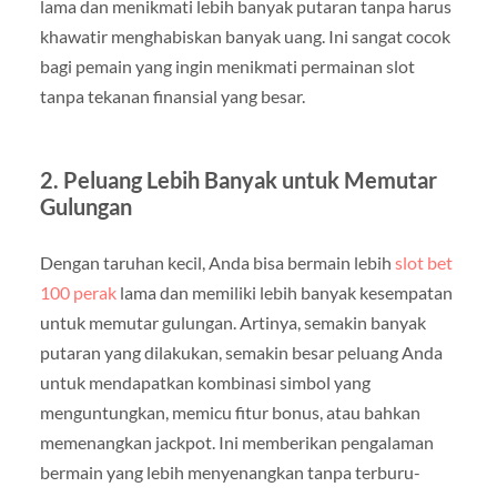
lama dan menikmati lebih banyak putaran tanpa harus
khawatir menghabiskan banyak uang. Ini sangat cocok
bagi pemain yang ingin menikmati permainan slot
tanpa tekanan finansial yang besar.
2.
Peluang Lebih Banyak untuk Memutar
Gulungan
Dengan taruhan kecil, Anda bisa bermain lebih
slot bet
100 perak
lama dan memiliki lebih banyak kesempatan
untuk memutar gulungan. Artinya, semakin banyak
putaran yang dilakukan, semakin besar peluang Anda
untuk mendapatkan kombinasi simbol yang
menguntungkan, memicu fitur bonus, atau bahkan
memenangkan jackpot. Ini memberikan pengalaman
bermain yang lebih menyenangkan tanpa terburu-