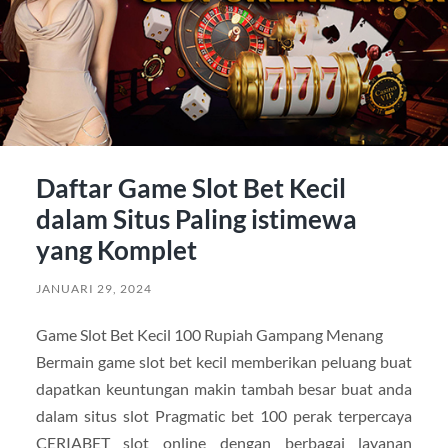
Daftar Game Slot Bet Kecil
dalam Situs Paling istimewa
yang Komplet
JANUARI 29, 2024
Game Slot Bet Kecil 100 Rupiah Gampang Menang
Bermain game slot bet kecil memberikan peluang buat
dapatkan keuntungan makin tambah besar buat anda
dalam situs slot Pragmatic bet 100 perak terpercaya
CERIABET slot online dengan berbagai layanan