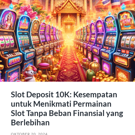
Slot Deposit 10K: Kesempatan
untuk Menikmati Permainan
Slot Tanpa Beban Finansial yang
Berlebihan
OKTOBER 20, 2024