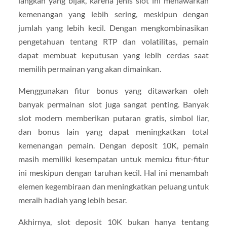
langkah yang bijak, karena jenis slot ini menawarkan
kemenangan yang lebih sering, meskipun dengan
jumlah yang lebih kecil. Dengan mengkombinasikan
pengetahuan tentang RTP dan volatilitas, pemain
dapat membuat keputusan yang lebih cerdas saat
memilih permainan yang akan dimainkan.
Menggunakan fitur bonus yang ditawarkan oleh
banyak permainan slot juga sangat penting. Banyak
slot modern memberikan putaran gratis, simbol liar,
dan bonus lain yang dapat meningkatkan total
kemenangan pemain. Dengan deposit 10K, pemain
masih memiliki kesempatan untuk memicu fitur-fitur
ini meskipun dengan taruhan kecil. Hal ini menambah
elemen kegembiraan dan meningkatkan peluang untuk
meraih hadiah yang lebih besar.
Akhirnya, slot deposit 10K bukan hanya tentang