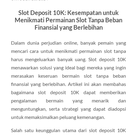
Slot Deposit 10K: Kesempatan untuk
Menikmati Permainan Slot Tanpa Beban
Finansial yang Berlebihan
Dalam dunia perjudian online, banyak pemain yang
mencari cara untuk menikmati permainan slot tanpa
harus mengeluarkan banyak uang. Slot deposit 10K
menawarkan solusi yang ideal bagi mereka yang ingin
merasakan keseruan bermain slot tanpa beban
finansial yang berlebihan. Artikel ini akan membahas
bagaimana slot deposit 10K dapat memberikan
pengalaman bermain yang menarik dan
menguntungkan, serta strategi yang dapat diadopsi
untuk memaksimalkan peluang kemenangan.
Salah satu keunggulan utama dari slot deposit 10K