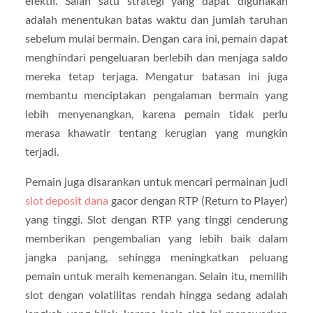
efektif. Salah satu strategi yang dapat digunakan
adalah menentukan batas waktu dan jumlah taruhan
sebelum mulai bermain. Dengan cara ini, pemain dapat
menghindari pengeluaran berlebih dan menjaga saldo
mereka tetap terjaga. Mengatur batasan ini juga
membantu menciptakan pengalaman bermain yang
lebih menyenangkan, karena pemain tidak perlu
merasa khawatir tentang kerugian yang mungkin
terjadi.
Pemain juga disarankan untuk mencari permainan judi
slot deposit dana
gacor dengan RTP (Return to Player)
yang tinggi. Slot dengan RTP yang tinggi cenderung
memberikan pengembalian yang lebih baik dalam
jangka panjang, sehingga meningkatkan peluang
pemain untuk meraih kemenangan. Selain itu, memilih
slot dengan volatilitas rendah hingga sedang adalah