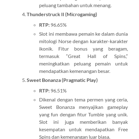
peluang tambahan untuk menang.
Thunderstruck II (Microgaming)
RTP:
96.65%
Slot ini membawa pemain ke dalam dunia
mitologi Norse dengan karakter-karakter
ikonik. Fitur bonus yang beragam,
termasuk “Great Hall of Spins,”
meningkatkan peluang pemain untuk
mendapatkan kemenangan besar.
Sweet Bonanza (Pragmatic Play)
RTP:
96.51%
Dikenal dengan tema permen yang ceria,
Sweet Bonanza menyajikan gameplay
yang fun dengan fitur Tumble yang unik.
Slot ini juga memberikan banyak
kesempatan untuk mendapatkan Free
Spins dan kemenangan luar biasa.