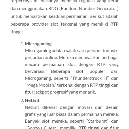
terpercaya ini biasanya memiliki regulasi yang ketat
dan menggunakan RNG (Random Number Generator)
untuk memastikan keadilan permainan. Berikut adalah
beberapa provider slot terkenal yang memiliki RTP
tinggi:
Microgaming
Microgaming adalah salah satu pelopor industri
perjudian online. Mereka menawarkan berbagai
macam permainan slot dengan RTP yang
bervariasi. Beberapa slot populer dari
Microgaming, seperti “Thunderstruck II” dan
“Mega Moolah,” terkenal dengan RTP tinggi dan
fitur jackpot progresif yang menarik.
NetEnt
NetEnt dikenal dengan inovasi dan desain
grafis yang luar biasa dalam permainan mereka.
Banyak slot mereka, seperti “Starburst” dan
“Gonzo’s Quest,” memiliki RTP tinggi dan fitur