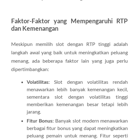
Faktor-Faktor yang Mempengaruhi RTP
dan Kemenangan
Meskipun memilih slot dengan RTP tinggi adalah
langkah awal yang baik untuk meningkatkan peluang
menang, ada beberapa faktor lain yang juga perlu
dipertimbangkan:
Volatilitas:
Slot dengan volatilitas rendah
menawarkan lebih banyak kemenangan kecil,
sementara slot dengan volatilitas tinggi
memberikan kemenangan besar tetapi lebih
jarang.
Fitur Bonus:
Banyak slot modern menawarkan
berbagai fitur bonus yang dapat meningkatkan
peluang pemain untuk menang. Fitur seperti