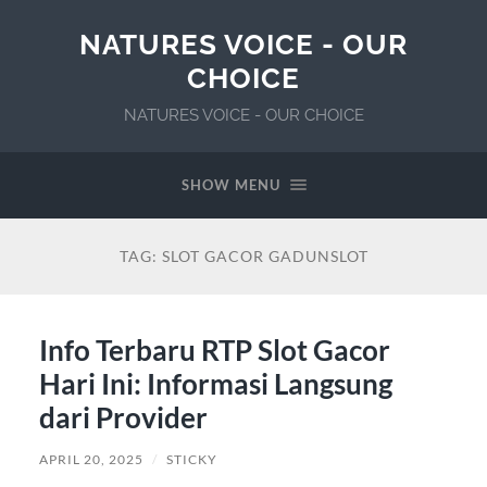
NATURES VOICE - OUR
CHOICE
NATURES VOICE - OUR CHOICE
SHOW MENU
TAG:
SLOT GACOR GADUNSLOT
Info Terbaru RTP Slot Gacor
Hari Ini: Informasi Langsung
dari Provider
APRIL 20, 2025
/
STICKY