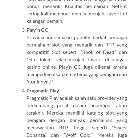
bonus menarik. Kualitas permainan NetEnt
sering kali membuat mereka menjadi favorit di
kalangan pemain.
Play’n GO
Provider ini semakin populer berkat berbagai
permainan slot yang menarik dan RTP yang
kompetitif. Slot seperti “Book of Dead” dan
“Fire Joker” telah menjadi favorit di banyak
kasino online. Play’n GO juga dikenal karena
memperkenalkan tema-tema yang beragam dan
fitur inovatif.
Pragmatic Play
Pragmatic Play adalah salah satu provider yang
berkembang pesat dalam beberapa tahun
terakhir. Mereka memiliki katalog slot yang
beragam dengan banyak permainan yang
menawarkan RTP tinggi, seperti “Sweet
Bonanza” dan “Wolf Gold.” Mereka juga