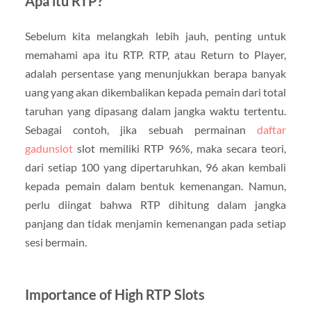
Apa itu RTP?
Sebelum kita melangkah lebih jauh, penting untuk
memahami apa itu RTP. RTP, atau Return to Player,
adalah persentase yang menunjukkan berapa banyak
uang yang akan dikembalikan kepada pemain dari total
taruhan yang dipasang dalam jangka waktu tertentu.
Sebagai contoh, jika sebuah permainan
daftar
gadunslot
slot memiliki RTP 96%, maka secara teori,
dari setiap 100 yang dipertaruhkan, 96 akan kembali
kepada pemain dalam bentuk kemenangan. Namun,
perlu diingat bahwa RTP dihitung dalam jangka
panjang dan tidak menjamin kemenangan pada setiap
sesi bermain.
Importance of High RTP Slots