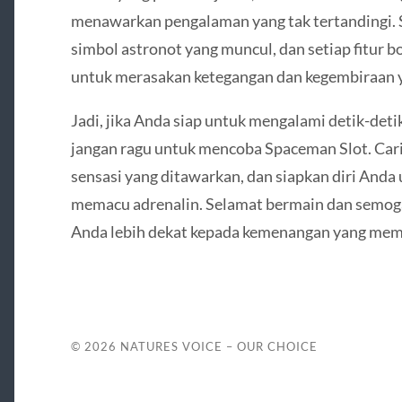
menawarkan pengalaman yang tak tertandingi. S
simbol astronot yang muncul, dan setiap fitur 
untuk merasakan ketegangan dan kegembiraan
Jadi, jika Anda siap untuk mengalami detik-det
jangan ragu untuk mencoba Spaceman Slot. Car
sensasi yang ditawarkan, dan siapkan diri Anda
memacu adrenalin. Selamat bermain dan semog
Anda lebih dekat kepada kemenangan yang me
© 2026
NATURES VOICE – OUR CHOICE