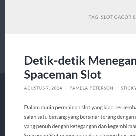
TAG:
SLOT GACOR 
Detik-detik Menegan
Spaceman Slot
AGUSTUS 7, 2024
/
PAMELA PETERSON
/
STICK
Dalam dunia permainan slot yang kian berkemb
salah satu bintang yang bersinar terang deng
yang penuh dengan ketegangan dan kegembiraan
Spaceman Slot menggabungkan elemen luar angka