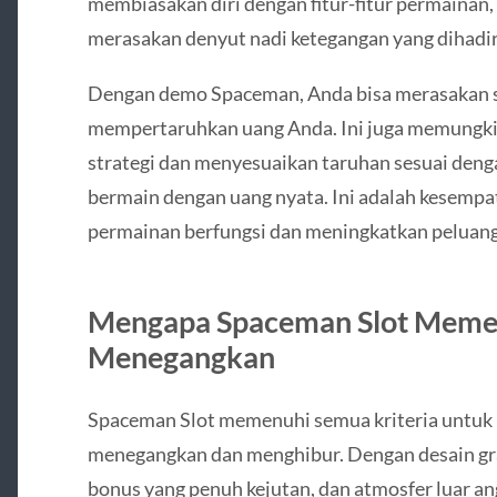
membiasakan diri dengan fitur-fitur permaina
merasakan denyut nadi ketegangan yang dihadi
Dengan demo Spaceman, Anda bisa merasakan se
mempertaruhkan uang Anda. Ini juga memung
strategi dan menyesuaikan taruhan sesuai deng
bermain dengan uang nyata. Ini adalah kesempa
permainan berfungsi dan meningkatkan peluan
Mengapa Spaceman Slot Memen
Menegangkan
Spaceman Slot memenuhi semua kriteria untuk 
menegangkan dan menghibur. Dengan desain graf
bonus yang penuh kejutan, dan atmosfer luar a