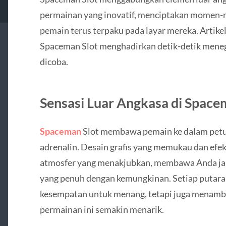
permainan yang inovatif, menciptakan mome
pemain terus terpaku pada layar mereka. Artike
Spaceman Slot menghadirkan detik-detik mene
dicoba.
Sensasi Luar Angkasa di Space
Spaceman
Slot membawa pemain ke dalam petu
adrenalin. Desain grafis yang memukau dan ef
atmosfer yang menakjubkan, membawa Anda jauh
yang penuh dengan kemungkinan. Setiap putar
kesempatan untuk menang, tetapi juga menam
permainan ini semakin menarik.