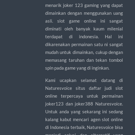
menarik joker 123 gaming yang dapat
dimainkan dengan menggunakan uang
asli. slot game online ini sangat
diminati oleh banyak kaum milenial
terdapat di indonesia. Hal ini
dikarenakan permainan satu ni sangat
mudah untuk dimainkan, cukup dengan
memasang taruhan dan tekan tombol
spin pada game yang di inginkan.
Kami ucapkan selamat datang di
Naturesvoice situs daftar judi slot
online terpercaya untuk permainan
joker123 dan joker388 Naturesvoice.
Untuk anda yang sekarang ini sedang
kalang kabut mencari agen slot online
di Indonesia terbaik, Naturesvoice bisa
menjadi solusi dan alternatif yang