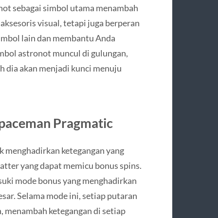
onot sebagai simbol utama menambah
aksesoris visual, tetapi juga berperan
simbol lain dan membantu Anda
mbol astronot muncul di gulungan,
 dia akan menjadi kunci menuju
 Spaceman Pragmatic
tuk menghadirkan ketegangan yang
scatter yang dapat memicu bonus spins.
asuki mode bonus yang menghadirkan
ar. Selama mode ini, setiap putaran
, menambah ketegangan di setiap