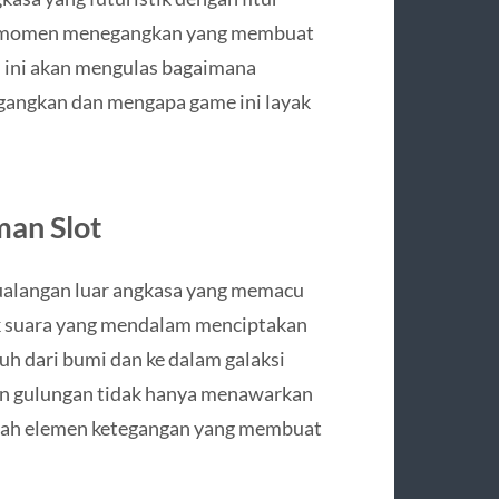
n-momen menegangkan yang membuat
l ini akan mengulas bagaimana
gangkan dan mengapa game ini layak
man Slot
alangan luar angkasa yang memacu
ek suara yang mendalam menciptakan
 dari bumi dan ke dalam galaksi
an gulungan tidak hanya menawarkan
bah elemen ketegangan yang membuat