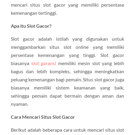
mencari situs slot gacor yang memiliki persentase
kemenangan tertinggi.
Apa itu Slot Gacor?
Slot gacor adalah istilah yang digunakan untuk
menggambarkan situs slot online yang memiliki
persentase kemenangan yang tinggi. Slot gacor
biasanya
slot garansi
memiliki mesin slot yang lebih
bagus dan lebih kompleks, sehingga meningkatkan
peluang kemenangan bagi pemain. Situs slot gacor juga
biasanya memiliki sistem keamanan yang baik,
sehingga pemain dapat bermain dengan aman dan
nyaman.
Cara Mencari Situs Slot Gacor
Berikut adalah beberapa cara untuk mencari situs slot