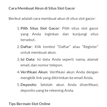
Cara Membuat Akun di Situs Slot Gacor
Berikut adalah cara membuat akun di situs slot gacor:
Pilih Situs Slot Gacor
: Pilih situs slot gacor
yang Anda inginkan dan kunjungi situs
tersebut.
Daftar
: Klik tombol “Daftar” atau “Register”
untuk membuat akun.
Isi Data
: Isi data Anda seperti nama, alamat
email, dan nomor telepon.
Verifikasi Akun
: Verifikasi akun Anda dengan
mengklik link yang dikirimkan ke email Anda.
Deposito
: Setelah akun Anda diverifikasi,
deposito uang ke rekening Anda.
Tips Bermain Slot Online