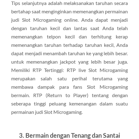
Tips selanjutnya adalah melaksanakan taruhan secara
bertahap saat menginginkan memenangkan permainan
judi Slot Microgaming online. Anda dapat menjadi
dengan taruhan kecil dan lantas saat Anda telah
memenangkan telpon kecil dan terhitung kerap
memenangkan taruhan terhadap taruhan kecil, Anda
dapat menjadi menambah taruhan ke yang lebih besar.
untuk memenangkan jackpot yang lebih besar juga.
Memiliki RTP Tertinggi: RTP live Slot Microgaming
merupakan salah satu perihal terutama yang
membawa dampak para fans Slot Microgaming
bermain. RTP (Return to Player) tentang dengan
seberapa tinggi peluang kemenangan dalam suatu
permainan judi Slot Microgaming.
3. Bermain dengan Tenang dan Santai