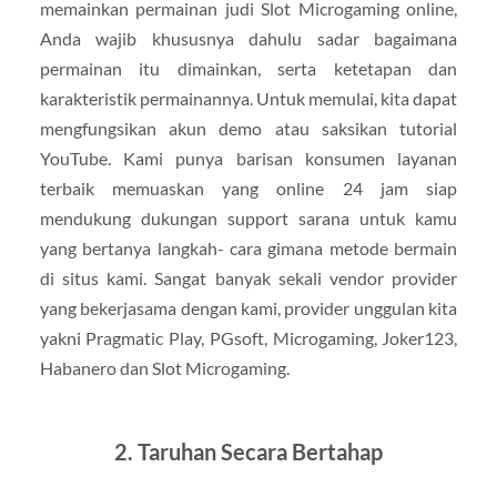
memainkan permainan judi Slot Microgaming online,
Anda wajib khususnya dahulu sadar bagaimana
permainan itu dimainkan, serta ketetapan dan
karakteristik permainannya. Untuk memulai, kita dapat
mengfungsikan akun demo atau saksikan tutorial
YouTube. Kami punya barisan konsumen layanan
terbaik memuaskan yang online 24 jam siap
mendukung dukungan support sarana untuk kamu
yang bertanya langkah- cara gimana metode bermain
di situs kami. Sangat banyak sekali vendor provider
yang bekerjasama dengan kami, provider unggulan kita
yakni Pragmatic Play, PGsoft, Microgaming, Joker123,
Habanero dan Slot Microgaming.
2. Taruhan Secara Bertahap