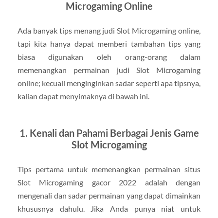
Microgaming Online
Ada banyak tips menang judi Slot Microgaming online,
tapi kita hanya dapat memberi tambahan tips yang
biasa digunakan oleh orang-orang dalam
memenangkan permainan judi Slot Microgaming
online; kecuali menginginkan sadar seperti apa tipsnya,
kalian dapat menyimaknya di bawah ini.
1. Kenali dan Pahami Berbagai Jenis Game
Slot Microgaming
Tips pertama untuk memenangkan permainan situs
Slot Microgaming gacor 2022 adalah dengan
mengenali dan sadar permainan yang dapat dimainkan
khususnya dahulu. Jika Anda punya niat untuk