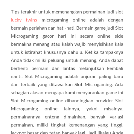
Tips terakhir untuk memenangkan permainan judi slot
lucky twins
microgaming online adalah dengan
bermain perlahan dan hati-hati. Bermain game judi Slot
Microgaming gacor hari ini secara online side
bermakna menang atau kalah wajib menyisihkan kala
untuk istirahat khususnya dahulu. Ketika tampaknya
Anda tidak miliki peluang untuk menang, Anda dapat
berhenti bermain dan lantas melanjutkan kembali
nanti. Slot Microgaming adalah anjuran paling baru
dan terbaik yang ditawarkan Slot Microgaming. Ada
sebagian alasan mengapa kami menyarankan game ini
Slot Microgaming online dibandingkan provider Slot
Microgaming online lainnya, yakni misalnya,
permainannya enteng dimainkan, banyak variasi
permainan, miliki tingkat kemenangan yang tinggi,
jackpot besar dan tetap banyak lagi. Jadi jikalau Anda