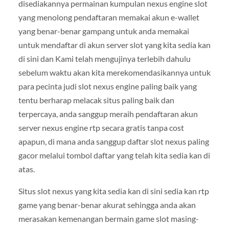
disediakannya permainan kumpulan nexus engine slot
yang menolong pendaftaran memakai akun e-wallet
yang benar-benar gampang untuk anda memakai
untuk mendaftar di akun server slot yang kita sedia kan
di sini dan Kami telah mengujinya terlebih dahulu
sebelum waktu akan kita merekomendasikannya untuk
para pecinta judi slot nexus engine paling baik yang
tentu berharap melacak situs paling baik dan
terpercaya, anda sanggup meraih pendaftaran akun
server nexus engine rtp secara gratis tanpa cost
apapun, di mana anda sanggup daftar slot nexus paling
gacor melalui tombol daftar yang telah kita sedia kan di
atas.
Situs slot nexus yang kita sedia kan di sini sedia kan rtp
game yang benar-benar akurat sehingga anda akan
merasakan kemenangan bermain game slot masing-