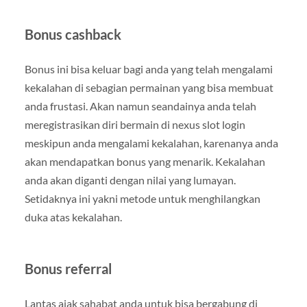
Bonus cashback
Bonus ini bisa keluar bagi anda yang telah mengalami
kekalahan di sebagian permainan yang bisa membuat
anda frustasi. Akan namun seandainya anda telah
meregistrasikan diri bermain di nexus slot login
meskipun anda mengalami kekalahan, karenanya anda
akan mendapatkan bonus yang menarik. Kekalahan
anda akan diganti dengan nilai yang lumayan.
Setidaknya ini yakni metode untuk menghilangkan
duka atas kekalahan.
Bonus referral
Lantas ajak sahabat anda untuk bisa bergabung di