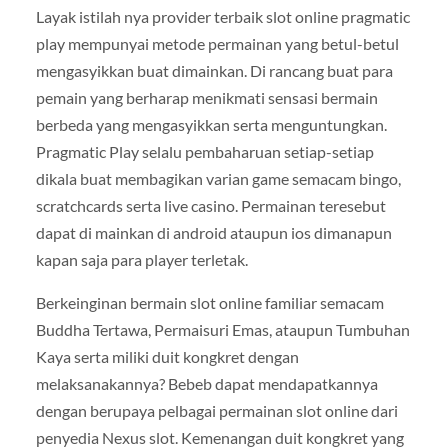
Layak istilah nya provider terbaik slot online pragmatic
play mempunyai metode permainan yang betul-betul
mengasyikkan buat dimainkan. Di rancang buat para
pemain yang berharap menikmati sensasi bermain
berbeda yang mengasyikkan serta menguntungkan.
Pragmatic Play selalu pembaharuan setiap-setiap
dikala buat membagikan varian game semacam bingo,
scratchcards serta live casino. Permainan teresebut
dapat di mainkan di android ataupun ios dimanapun
kapan saja para player terletak.
Berkeinginan bermain slot online familiar semacam
Buddha Tertawa, Permaisuri Emas, ataupun Tumbuhan
Kaya serta miliki duit kongkret dengan
melaksanakannya? Bebeb dapat mendapatkannya
dengan berupaya pelbagai permainan slot online dari
penyedia Nexus slot. Kemenangan duit kongkret yang