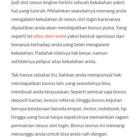
judi slot nexus engine terkini sebuah kekalahan yakni
hal yang lumrah. Melainkan seandainya memang anda
mengalami kekalahan di nexus slot login karenanya
dipastikan anda akan mendapatkan bonus pulsa. Yang
seperti ini
situs slot resmi
yakni bentuk apresiasi dari
bonanza terhadap anda yang telah mengalami
kekalahan. Padahal nilainya tak besar, namun
setidaknya pelipur atas kekalahan anda.
Tak hanya sebatas itu, bahkan anda mempunyai hak
mendapatkan bonus lain yang seandainya bisa
membuat anda terpuaskan. Seperti semisal saja bonus
deposit harian, bonus referral, hingga bonus kejutan
berupa kendaraan beroda empat, motor, notebook, hp
hingga uang tunai tanpa sepatutnya memainkan ragam
permainan nexus slot login. Bonus bonus ini memang
menunggu anda untuk bisa anda raih dengan