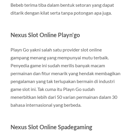
Bebeb terima tiba dalam bentuk setoran yang dapat
ditarik dengan kilat serta tanpa potongan apa juga.
Nexus Slot Online Playn’go
Playn Go yakni salah satu provider slot online
gampang menang yang mempunyai mutu terbaik.
Penyedia game ini sudah merilis banyak macam
permainan dan fitur menarik yang hendak membagikan
pengalaman yang tak terlupakan bermain di industri
game slot ini. Tak cuma itu Playn Go sudah
menerbitkan lebih dari 50 varian permainan dalam 30
bahasa internasional yang berbeda.
Nexus Slot Online Spadegaming