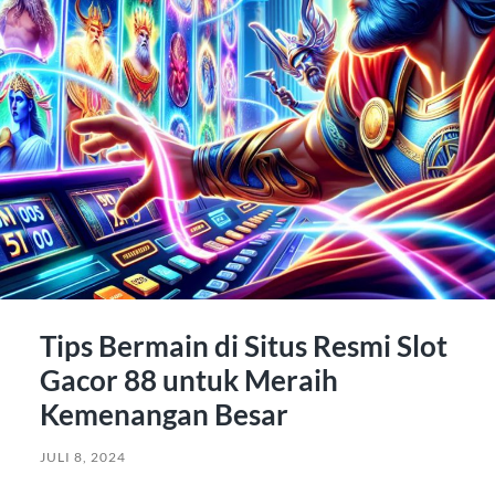
Tips Bermain di Situs Resmi Slot
Gacor 88 untuk Meraih
Kemenangan Besar
JULI 8, 2024