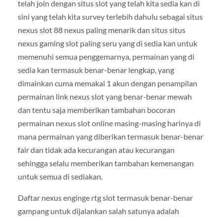
telah join dengan situs slot yang telah kita sedia kan di
sini yang telah kita survey terlebih dahulu sebagai situs
nexus slot 88 nexus paling menarik dan situs situs
nexus gaming slot paling seru yang di sedia kan untuk
memenuhi semua penggemarnya, permainan yang di
sedia kan termasuk benar-benar lengkap, yang
dimainkan cuma memakai 1 akun dengan penampilan
permainan link nexus slot yang benar-benar mewah
dan tentu saja memberikan tambahan bocoran
permainan nexus slot online masing-masing harinya di
mana permainan yang diberikan termasuk benar-benar
fair dan tidak ada kecurangan atau kecurangan
sehingga selalu memberikan tambahan kemenangan
untuk semua di sediakan.
Daftar nexus enginge rtg slot termasuk benar-benar
gampang untuk dijalankan salah satunya adalah