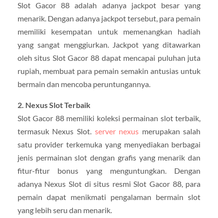
Slot Gacor 88 adalah adanya jackpot besar yang
menarik. Dengan adanya jackpot tersebut, para pemain
memiliki kesempatan untuk memenangkan hadiah
yang sangat menggiurkan. Jackpot yang ditawarkan
oleh situs Slot Gacor 88 dapat mencapai puluhan juta
rupiah, membuat para pemain semakin antusias untuk
bermain dan mencoba peruntungannya.
2. Nexus Slot Terbaik
Slot Gacor 88 memiliki koleksi permainan slot terbaik,
termasuk Nexus Slot.
server nexus
merupakan salah
satu provider terkemuka yang menyediakan berbagai
jenis permainan slot dengan grafis yang menarik dan
fitur-fitur bonus yang menguntungkan. Dengan
adanya Nexus Slot di situs resmi Slot Gacor 88, para
pemain dapat menikmati pengalaman bermain slot
yang lebih seru dan menarik.