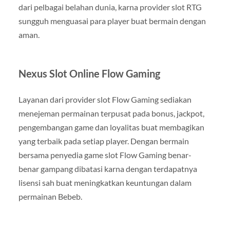
dari pelbagai belahan dunia, karna provider slot RTG
sungguh menguasai para player buat bermain dengan
aman.
Nexus Slot Online Flow Gaming
Layanan dari provider slot Flow Gaming sediakan
menejeman permainan terpusat pada bonus, jackpot,
pengembangan game dan loyalitas buat membagikan
yang terbaik pada setiap player. Dengan bermain
bersama penyedia game slot Flow Gaming benar-
benar gampang dibatasi karna dengan terdapatnya
lisensi sah buat meningkatkan keuntungan dalam
permainan Bebeb.