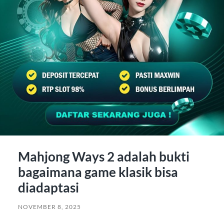
Mahjong Ways 2 adalah bukti
bagaimana game klasik bisa
diadaptasi
NOVEMBER 8, 2025