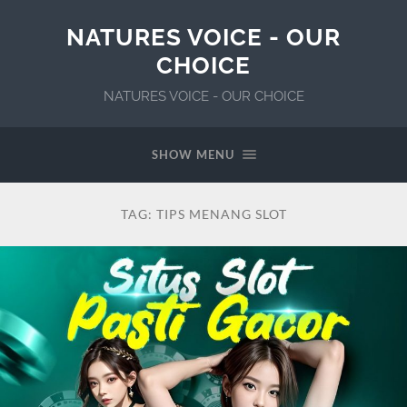
NATURES VOICE - OUR
CHOICE
NATURES VOICE - OUR CHOICE
SHOW MENU
TAG:
TIPS MENANG SLOT