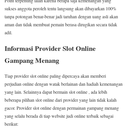
Point terpenting ialah karena berapa saja kemenangan yang
sukses anggota peroleh tentu langsung akan dibayarkan 100%
tanpa potongan benar-benar jadi taruhan dengan uang asli akan
aman dan tidak membuat pemain berasa dirugikan secara tidak
adil.
Informasi Provider Slot Online
Gampang Menang
Tiap provider slot online paling dipercaya akan memberi
perjudian online dengan watak berlainan dan hadiah kemenangan
yang lain. Selainnya dapat bermain slot online , ada lebih
beberapa pilihan slot online dari provider yang lain tidak kalah
gacor. Provider slot online dengan permainan gampang menang
yang selalu berada di tiap website judi online terbaik sebagai
berikut: