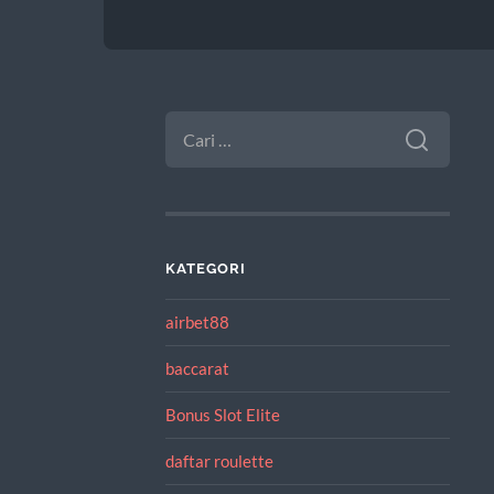
CARI
UNTUK:
KATEGORI
airbet88
baccarat
Bonus Slot Elite
daftar roulette