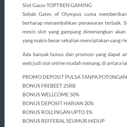
Slot Gacor TOPTREN GAMING
Sebab Gates of Olympus cuma memberikan 
berharap menambahkan penawaran terbaik. Seb
mesin slot yang gampang dimenangkan aka
yang makin besar sekalian menciptakan uang riel
Ada banyak bonus dan promosi yang dapat an
web judi slot online mudah menang, di antara la
PROMO DEPOSIT PULSA TANPA POTONGA
BONUS FREBEET 25RB
BONUS WELLCOME 50%
BONUS DEPOSIT HARIAN 20%
BONUS ROLLINGAN UPTO 1%
BONUS REFFERAL SEUMUR HIDUP