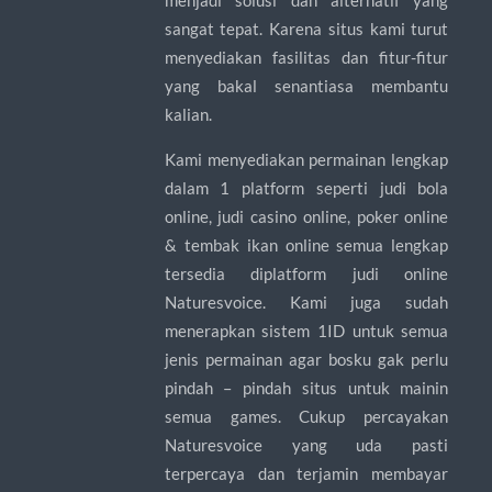
sangat tepat. Karena situs kami turut
menyediakan fasilitas dan fitur-fitur
yang bakal senantiasa membantu
kalian.
Kami menyediakan permainan lengkap
dalam 1 platform seperti judi bola
online, judi casino online, poker online
& tembak ikan online semua lengkap
tersedia diplatform judi online
Naturesvoice. Kami juga sudah
menerapkan sistem 1ID untuk semua
jenis permainan agar bosku gak perlu
pindah – pindah situs untuk mainin
semua games. Cukup percayakan
Naturesvoice yang uda pasti
terpercaya dan terjamin membayar