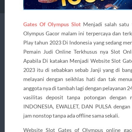
Gates Of Olympus Slot
Menjadi salah satu 
Olympus Gacor malam ini terpercaya dan terki
Play tahun 2023 Di Indonesia yang sedang men
Pemain Judi Online Terkhusus nya Slot Onl
Apabila Di katakan Menjadi Website Slot Gate
2023 itu di sebabkan sebab Janji yang di ban
melayani dengan seikhlas hati dan tak men
anggota nya di tambah lagi dengan pelayanan 2
vasilitas deposit tanpa potongan denga
INDONESIA, EWALLET, DAN PULSA dengan me
jam nonstop tanpa ada offline sama sekali.
Website Slot Gates of Olympus online gac