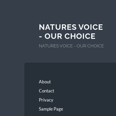
NATURES VOICE
- OUR CHOICE
NATURES VOICE - OUR CHOICE
About
Contact
Privacy
Sample Page