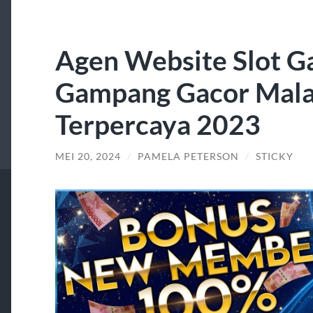
Agen Website Slot G
Gampang Gacor Mala
Terpercaya 2023
MEI 20, 2024
/
PAMELA PETERSON
/
STICKY