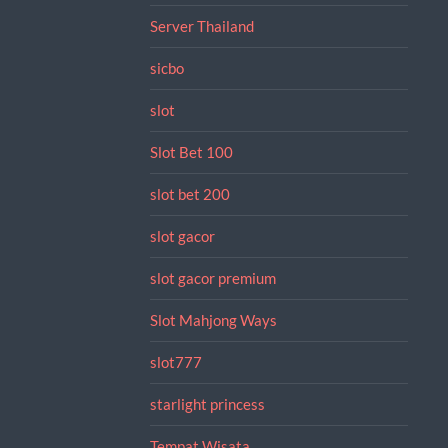
Server Thailand
sicbo
slot
Slot Bet 100
slot bet 200
slot gacor
slot gacor premium
Slot Mahjong Ways
slot777
starlight princess
Tempat Wisata