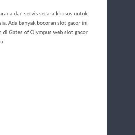
arana dan servis secara khusus untuk
ia. Ada banyak bocoran slot gacor ini
 di Gates of Olympus web slot gacor
tu: