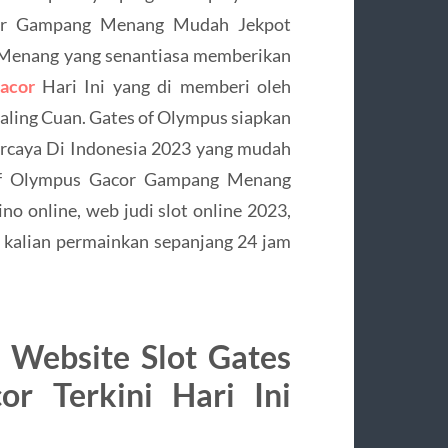
cor Gampang Menang Mudah Jekpot
i Menang yang senantiasa memberikan
acor
Hari Ini yang di memberi oleh
Paling Cuan. Gates of Olympus siapkan
ercaya Di Indonesia 2023 yang mudah
 of Olympus Gacor Gampang Menang
no online, web judi slot online 2023,
l kalian permainkan sepanjang 24 jam
 Website Slot Gates
r Terkini Hari Ini