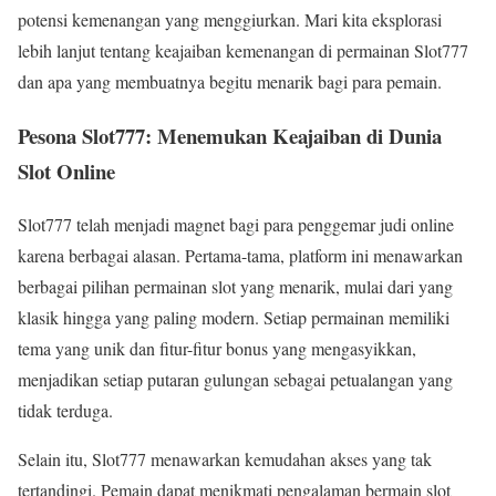
potensi kemenangan yang menggiurkan. Mari kita eksplorasi
lebih lanjut tentang keajaiban kemenangan di permainan Slot777
dan apa yang membuatnya begitu menarik bagi para pemain.
Pesona Slot777: Menemukan Keajaiban di Dunia
Slot Online
Slot777 telah menjadi magnet bagi para penggemar judi online
karena berbagai alasan. Pertama-tama, platform ini menawarkan
berbagai pilihan permainan slot yang menarik, mulai dari yang
klasik hingga yang paling modern. Setiap permainan memiliki
tema yang unik dan fitur-fitur bonus yang mengasyikkan,
menjadikan setiap putaran gulungan sebagai petualangan yang
tidak terduga.
Selain itu, Slot777 menawarkan kemudahan akses yang tak
tertandingi. Pemain dapat menikmati pengalaman bermain slot