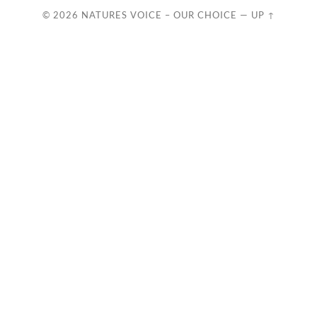
© 2026
NATURES VOICE – OUR CHOICE
—
UP ↑