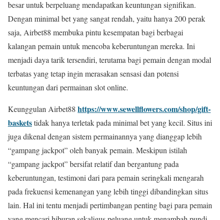
besar untuk berpeluang mendapatkan keuntungan signifikan.
Dengan minimal bet yang sangat rendah, yaitu hanya 200 perak
saja, Airbet88 membuka pintu kesempatan bagi berbagai
kalangan pemain untuk mencoba keberuntungan mereka. Ini
menjadi daya tarik tersendiri, terutama bagi pemain dengan modal
terbatas yang tetap ingin merasakan sensasi dan potensi
keuntungan dari permainan slot online.
https://www.sewellflowers.com/shop/gift-
Keunggulan Airbet88
baskets
tidak hanya terletak pada minimal bet yang kecil. Situs ini
juga dikenal dengan sistem permainannya yang dianggap lebih
“gampang jackpot” oleh banyak pemain. Meskipun istilah
“gampang jackpot” bersifat relatif dan bergantung pada
keberuntungan, testimoni dari para pemain seringkali mengarah
pada frekuensi kemenangan yang lebih tinggi dibandingkan situs
lain. Hal ini tentu menjadi pertimbangan penting bagi para pemain
yang mencari hiburan sekaligus peluang untuk menambah pundi-