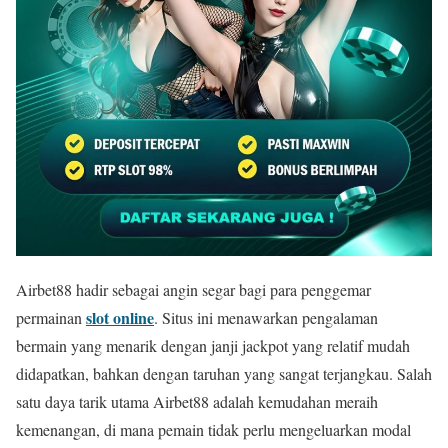
Airbet88 hadir sebagai angin segar bagi para penggemar
slot online
permainan
. Situs ini menawarkan pengalaman
bermain yang menarik dengan janji jackpot yang relatif mudah
didapatkan, bahkan dengan taruhan yang sangat terjangkau. Salah
satu daya tarik utama Airbet88 adalah kemudahan meraih
kemenangan, di mana pemain tidak perlu mengeluarkan modal