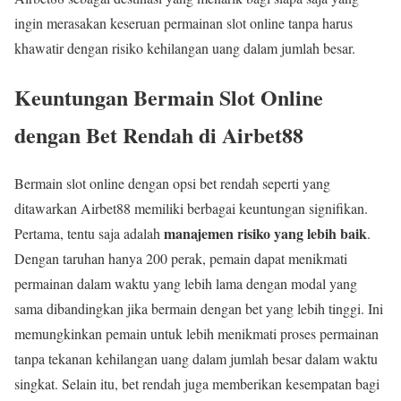
ingin merasakan keseruan permainan slot online tanpa harus
khawatir dengan risiko kehilangan uang dalam jumlah besar.
Keuntungan Bermain Slot Online
dengan Bet Rendah di Airbet88
Bermain slot online dengan opsi bet rendah seperti yang
ditawarkan Airbet88 memiliki berbagai keuntungan signifikan.
manajemen risiko yang lebih baik
Pertama, tentu saja adalah
.
Dengan taruhan hanya 200 perak, pemain dapat menikmati
permainan dalam waktu yang lebih lama dengan modal yang
sama dibandingkan jika bermain dengan bet yang lebih tinggi. Ini
memungkinkan pemain untuk lebih menikmati proses permainan
tanpa tekanan kehilangan uang dalam jumlah besar dalam waktu
singkat. Selain itu, bet rendah juga memberikan kesempatan bagi