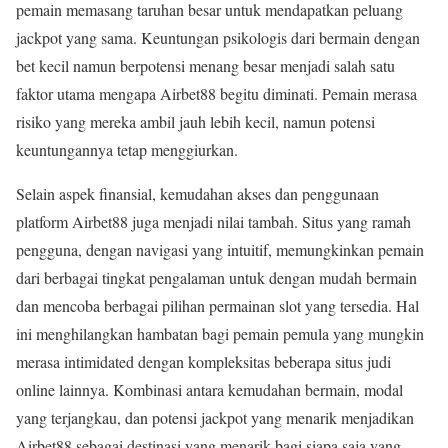
pemain memasang taruhan besar untuk mendapatkan peluang
jackpot yang sama. Keuntungan psikologis dari bermain dengan
bet kecil namun berpotensi menang besar menjadi salah satu
faktor utama mengapa Airbet88 begitu diminati. Pemain merasa
risiko yang mereka ambil jauh lebih kecil, namun potensi
keuntungannya tetap menggiurkan.
Selain aspek finansial, kemudahan akses dan penggunaan
platform Airbet88 juga menjadi nilai tambah. Situs yang ramah
pengguna, dengan navigasi yang intuitif, memungkinkan pemain
dari berbagai tingkat pengalaman untuk dengan mudah bermain
dan mencoba berbagai pilihan permainan slot yang tersedia. Hal
ini menghilangkan hambatan bagi pemain pemula yang mungkin
merasa intimidated dengan kompleksitas beberapa situs judi
online lainnya. Kombinasi antara kemudahan bermain, modal
yang terjangkau, dan potensi jackpot yang menarik menjadikan
Airbet88 sebagai destinasi yang menarik bagi siapa saja yang