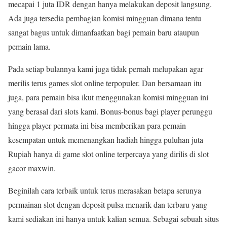
mecapai 1 juta IDR dengan hanya melakukan deposit langsung.
Ada juga tersedia pembagian komisi mingguan dimana tentu
sangat bagus untuk dimanfaatkan bagi pemain baru ataupun
pemain lama.
Pada setiap bulannya kami juga tidak pernah melupakan agar
merilis terus games slot online terpopuler. Dan bersamaan itu
juga, para pemain bisa ikut menggunakan komisi mingguan ini
yang berasal dari slots kami. Bonus-bonus bagi player perunggu
hingga player permata ini bisa memberikan para pemain
kesempatan untuk memenangkan hadiah hingga puluhan juta
Rupiah hanya di game slot online terpercaya yang dirilis di slot
gacor maxwin.
Beginilah cara terbaik untuk terus merasakan betapa serunya
permainan slot dengan deposit pulsa menarik dan terbaru yang
kami sediakan ini hanya untuk kalian semua. Sebagai sebuah situs