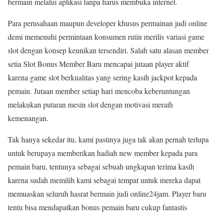
bermain melalui aplikasi tanpa harus membuka internet.
Para perusahaan maupun developer khusus permainan judi online
demi memenuhi permintaan konsumen rutin merilis variasi game
slot dengan konsep keunikan tersendiri. Salah satu alasan member
setia Slot Bonus Member Baru mencapai jutaan player aktif
karena game slot berkualitas yang sering kasih jackpot kepada
pemain. Jutaan member setiap hari mencoba keberuntungan
melakukan putaran mesin slot dengan motivasi meraih
kemenangan.
Tak hanya sekedar itu, kami pastinya juga tak akan pernah terlupa
untuk berupaya memberikan hadiah new member kepada para
pemain baru, tentunya sebagai sebuah ungkapan terima kasih
karena sudah memilih kami sebagai tempat untuk mereka dapat
memuaskan seluruh hasrat bermain judi online24jam. Player baru
tentu bisa mendapatkan bonus pemain baru cukup fantastis