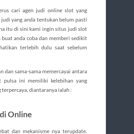
erus cari agen judi online slot yang
s judi yang anda tentukan belum pasti
 itu di sini kami ingin situs judi slot
as buat anda coba dan memberi sedikit
hatikan terlebih dulu saat sebelum
an dan sama-sama memercayai antara
t pulsa ini memiliki kelebihan yang
g terpercaya, diantaranya ialah :
di Online
hebat dan mekanisme nya terupdate.