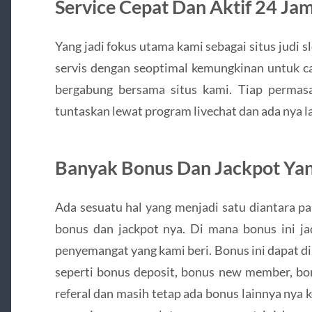
Service Cepat Dan Aktif 24 Ja
Yang jadi fokus utama kami sebagai situs judi sl
servis dengan seoptimal kemungkinan untuk 
bergabung bersama situs kami. Tiap permas
tuntaskan lewat program livechat dan ada nya 
Banyak Bonus Dan Jackpot Yan
Ada sesuatu hal yang menjadi satu diantara pal
bonus dan jackpot nya. Di mana bonus ini ja
penyemangat yang kami beri. Bonus ini dapat d
seperti bonus deposit, bonus new member, bon
referal dan masih tetap ada bonus lainnya nya 