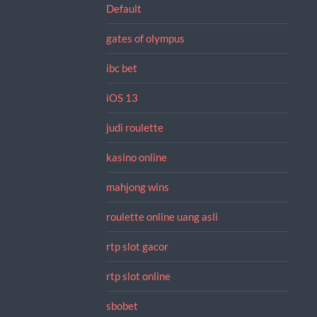
Default
gates of olympus
ibc bet
iOS 13
judi roulette
kasino online
mahjong wins
roulette online uang asli
rtp slot gacor
rtp slot online
sbobet