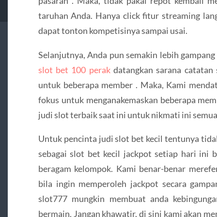
pasaran . Maka, tidak pakai repot kembali m
taruhan Anda. Hanya click fitur streaming la
dapat tonton kompetisinya sampai usai.
Selanjutnya, Anda pun semakin lebih gampang d
slot bet 100 perak
datangkan sarana catatan s
untuk beberapa member . Maka, Kami mendatan
fokus untuk menganakemaskan beberapa membe
judi slot terbaik saat ini untuk nikmati ini semua
Untuk pencinta judi slot bet kecil tentunya tid
sebagai slot bet kecil jackpot setiap hari in
beragam kelompok. Kami benar-benar merefe
bila ingin memperoleh jackpot secara gampa
slot777 mungkin membuat anda kebingunga
bermain. Jangan khawatir, di sini kami akan m