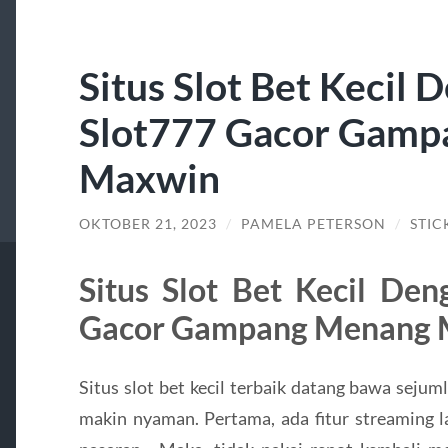
Situs Slot Bet Kecil
Slot777 Gacor Gamp
Maxwin
OKTOBER 21, 2023
/
PAMELA PETERSON
/
STIC
Situs Slot Bet Kecil De
Gacor Gampang Menang 
Situs slot bet kecil terbaik datang bawa sejum
makin nyaman. Pertama, ada fitur streaming l