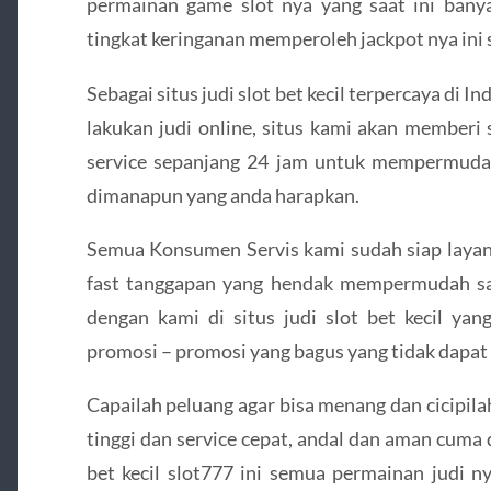
permainan game slot nya yang saat ini banya
tingkat keringanan memperoleh jackpot nya ini s
Sebagai situs judi slot bet kecil terpercaya di 
lakukan judi online, situs kami akan memberi s
service sepanjang 24 jam untuk mempermuda
dimanapun yang anda harapkan.
Semua Konsumen Servis kami sudah siap layan
fast tanggapan yang hendak mempermudah sa
dengan kami di situs judi slot bet kecil yan
promosi – promosi yang bagus yang tidak dapat a
Capailah peluang agar bisa menang dan cicipil
tinggi dan service cepat, andal dan aman cuma 
bet kecil slot777 ini semua permainan judi 