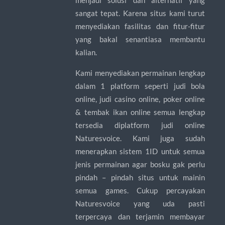
sangat tepat. Karena situs kami turut
menyediakan fasilitas dan fitur-fitur
yang bakal senantiasa membantu
kalian.
Kami menyediakan permainan lengkap
dalam 1 platform seperti judi bola
online, judi casino online, poker online
& tembak ikan online semua lengkap
tersedia diplatform judi online
Naturesvoice. Kami juga sudah
menerapkan sistem 1ID untuk semua
jenis permainan agar bosku gak perlu
pindah – pindah situs untuk mainin
semua games. Cukup percayakan
Naturesvoice yang uda pasti
terpercaya dan terjamin membayar