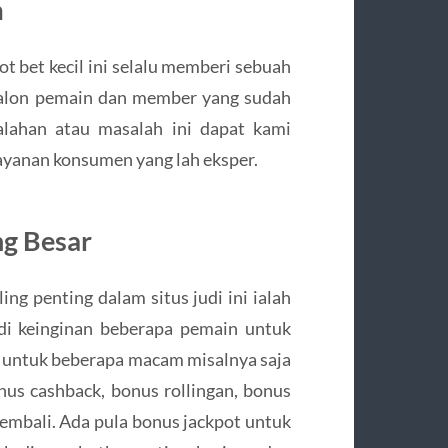
m
ot bet kecil ini selalu memberi sebuah
calon pemain dan member yang sudah
alahan atau masalah ini dapat kami
layanan konsumen yang lah eksper.
g Besar
ing penting dalam situs judi ini ialah
di keinginan beberapa pemain untuk
i untuk beberapa macam misalnya saja
us cashback, bonus rollingan, bonus
kembali. Ada pula bonus jackpot untuk