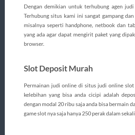
Dengan demikian untuk terhubung agen judi i
Terhubung situs kami ini sangat gampang dan t
misalnya seperti handphone, netbook dan tab
yang ada agar dapat mengirit paket yang dipak
browser.
Slot Deposit Murah
Permainan judi online di situs judi online sl
kelebihan yang bisa anda cicipi adalah dep
dengan modal 20 ribu saja anda bisa bermain d
game slot nya saja hanya 250 perak dalam sekal