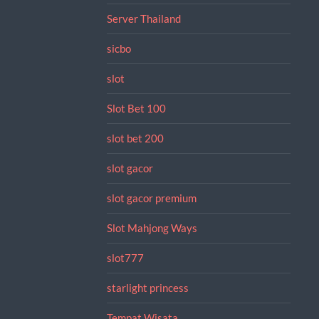
Server Thailand
sicbo
slot
Slot Bet 100
slot bet 200
slot gacor
slot gacor premium
Slot Mahjong Ways
slot777
starlight princess
Tempat Wisata