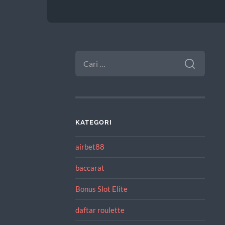
CARI
UNTUK:
KATEGORI
airbet88
baccarat
Bonus Slot Elite
daftar roulette