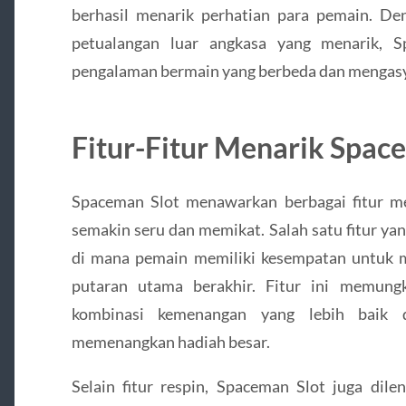
berhasil menarik perhatian para pemain. D
petualangan luar angkasa yang menarik,
pengalaman bermain yang berbeda dan mengasy
Fitur-Fitur Menarik Spac
Spaceman Slot menawarkan berbagai fitur m
semakin seru dan memikat. Salah satu fitur yan
di mana pemain memiliki kesempatan untuk 
putaran utama berakhir. Fitur ini memun
kombinasi kemenangan yang lebih baik 
memenangkan hadiah besar.
Selain fitur respin, Spaceman Slot juga dile