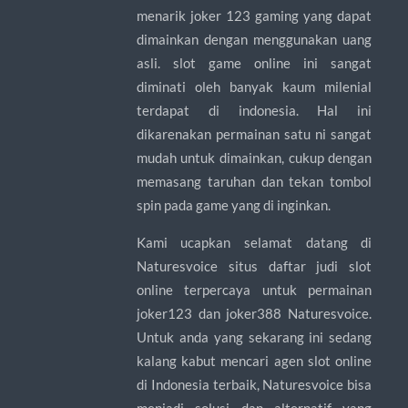
menarik joker 123 gaming yang dapat
dimainkan dengan menggunakan uang
asli. slot game online ini sangat
diminati oleh banyak kaum milenial
terdapat di indonesia. Hal ini
dikarenakan permainan satu ni sangat
mudah untuk dimainkan, cukup dengan
memasang taruhan dan tekan tombol
spin pada game yang di inginkan.
Kami ucapkan selamat datang di
Naturesvoice situs daftar judi slot
online terpercaya untuk permainan
joker123 dan joker388 Naturesvoice.
Untuk anda yang sekarang ini sedang
kalang kabut mencari agen slot online
di Indonesia terbaik, Naturesvoice bisa
menjadi solusi dan alternatif yang