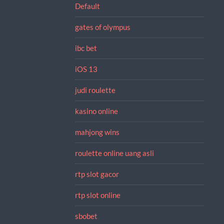
Default
gates of olympus
ibc bet
iOS 13
judi roulette
kasino online
mahjong wins
roulette online uang asli
rtp slot gacor
rtp slot online
sbobet