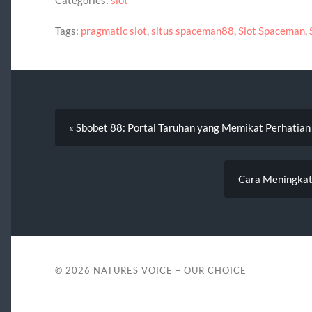
Categories:
slot
Tags:
pragmatic slot
,
situs spaceman88
,
Slot Spaceman
,
« Sbobet 88: Portal Taruhan yang Memikat Perhatian
Cara Meningkatk
© 2026
NATURES VOICE – OUR CHOICE