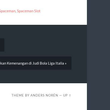
Spaceman
,
Spaceman Slot
an Kemenangan di Judi Bola Liga Italia »
THEME BY
ANDERS NORÉN
—
UP ↑