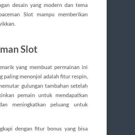
engan desain yang modern dan tema
 Spaceman Slot mampu memberikan
ikkan.
eman Slot
enarik yang membuat permainan ini
g paling menonjol adalah fitur respin,
memutar gulungan tambahan setelah
gkinkan pemain untuk mendapatkan
dan meningkatkan peluang untuk
ngkapi dengan fitur bonus yang bisa