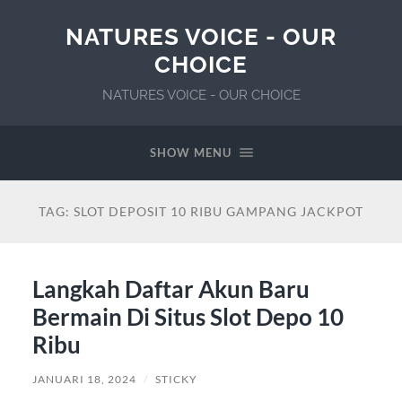
NATURES VOICE - OUR
CHOICE
NATURES VOICE - OUR CHOICE
SHOW MENU
TAG:
SLOT DEPOSIT 10 RIBU GAMPANG JACKPOT
Langkah Daftar Akun Baru
Bermain Di Situs Slot Depo 10
Ribu
JANUARI 18, 2024
/
STICKY