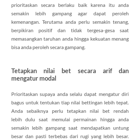
prioritaskan secara berlaku baik karena itu anda
semakin lebih gampang agar dapat peroleh
kemenangan. Terutama anda perlu semakin tenang,
berpikiran positif dan tidak tergesa-gesa saat
memasangkan taruhan anda hingga kekuatan menang
bisa anda peroleh secara gampang.
Tetapkan nilai bet secara arif dan
mengatur modal
Prioritaskan supaya anda selalu dapat mengatur diri
bagus untuk tentukan tiap nilai bettingan lebih tepat.
Anda sebaiknya perlu tetapkan nilai bet rendah
lebih dulu saat memulai permainan hingga anda
semakin lebih gampang saat mendapatkan untung
besar dan pasti terbebas dari rugi yang lebih besar.