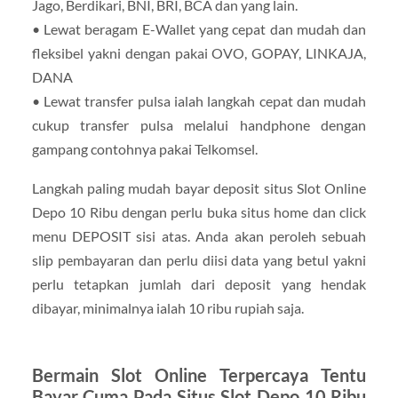
Jago, Berdikari, BNI, BRI, BCA dan yang lain.
• Lewat beragam E-Wallet yang cepat dan mudah dan
fleksibel yakni dengan pakai OVO, GOPAY, LINKAJA,
DANA
• Lewat transfer pulsa ialah langkah cepat dan mudah
cukup transfer pulsa melalui handphone dengan
gampang contohnya pakai Telkomsel.
Langkah paling mudah bayar deposit situs Slot Online
Depo 10 Ribu dengan perlu buka situs home dan click
menu DEPOSIT sisi atas. Anda akan peroleh sebuah
slip pembayaran dan perlu diisi data yang betul yakni
perlu tetapkan jumlah dari deposit yang hendak
dibayar, minimalnya ialah 10 ribu rupiah saja.
Bermain Slot Online Terpercaya Tentu
Bayar Cuma Pada Situs Slot Depo 10 Ribu