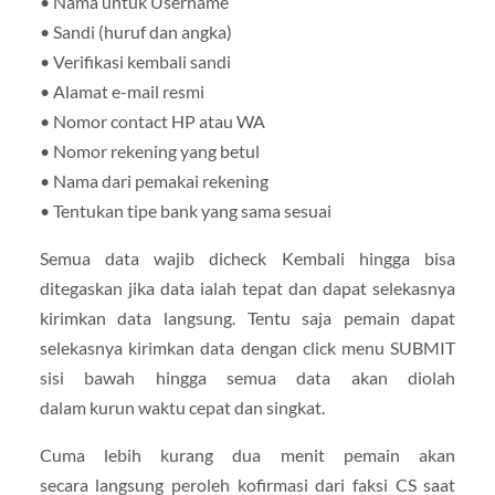
• Nama untuk Username
• Sandi (huruf dan angka)
• Verifikasi kembali sandi
• Alamat e-mail resmi
• Nomor contact HP atau WA
• Nomor rekening yang betul
• Nama dari pemakai rekening
• Tentukan tipe bank yang sama sesuai
Semua data wajib dicheck Kembali hingga bisa
ditegaskan jika data ialah tepat dan dapat selekasnya
kirimkan data langsung. Tentu saja pemain dapat
selekasnya kirimkan data dengan click menu SUBMIT
sisi bawah hingga semua data akan diolah
dalam kurun waktu cepat dan singkat.
Cuma lebih kurang dua menit pemain akan
secara langsung peroleh kofirmasi dari faksi CS saat