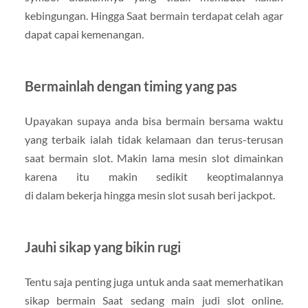
kebingungan. Hingga Saat bermain terdapat celah agar
dapat capai kemenangan.
Bermainlah dengan timing yang pas
Upayakan supaya anda bisa bermain bersama waktu
yang terbaik ialah tidak kelamaan dan terus-terusan
saat bermain slot. Makin lama mesin slot dimainkan
karena itu makin sedikit keoptimalannya
di dalam bekerja hingga mesin slot susah beri jackpot.
Jauhi sikap yang bikin rugi
Tentu saja penting juga untuk anda saat memerhatikan
sikap bermain Saat sedang main judi slot online.