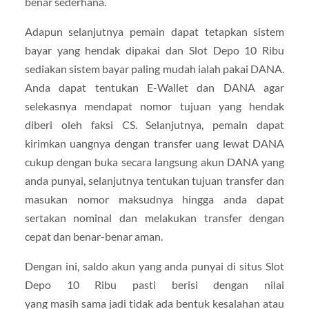
benar sederhana.
Adapun selanjutnya pemain dapat tetapkan sistem
bayar yang hendak dipakai dan Slot Depo 10 Ribu
sediakan sistem bayar paling mudah ialah pakai DANA.
Anda dapat tentukan E-Wallet dan DANA agar
selekasnya mendapat nomor tujuan yang hendak
diberi oleh faksi CS. Selanjutnya, pemain dapat
kirimkan uangnya dengan transfer uang lewat DANA
cukup dengan buka secara langsung akun DANA yang
anda punyai, selanjutnya tentukan tujuan transfer dan
masukan nomor maksudnya hingga anda dapat
sertakan nominal dan melakukan transfer dengan
cepat dan benar-benar aman.
Dengan ini, saldo akun yang anda punyai di situs Slot
Depo 10 Ribu pasti berisi dengan nilai
yang masih sama jadi tidak ada bentuk kesalahan atau