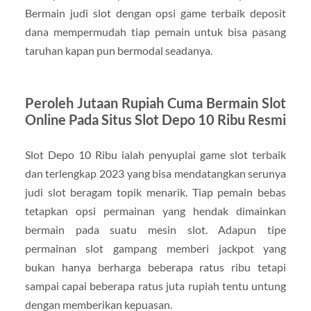
Bermain judi slot dengan opsi game terbaik deposit
dana mempermudah tiap pemain untuk bisa pasang
taruhan kapan pun bermodal seadanya.
Peroleh Jutaan Rupiah Cuma Bermain Slot
Online Pada Situs Slot Depo 10 Ribu Resmi
Slot Depo 10 Ribu ialah penyuplai game slot terbaik
dan terlengkap 2023 yang bisa mendatangkan serunya
judi slot beragam topik menarik. Tiap pemain bebas
tetapkan opsi permainan yang hendak dimainkan
bermain pada suatu mesin slot. Adapun tipe
permainan slot gampang memberi jackpot yang
bukan hanya berharga beberapa ratus ribu tetapi
sampai capai beberapa ratus juta rupiah tentu untung
dengan memberikan kepuasan.