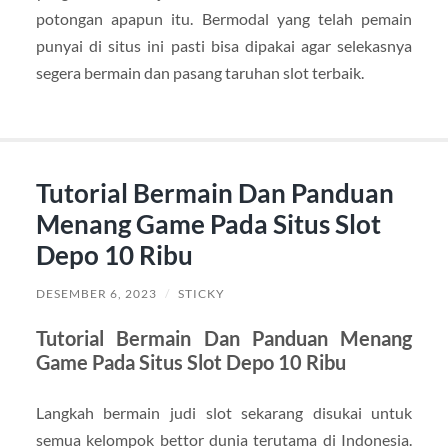
potongan apapun itu. Bermodal yang telah pemain
punyai di situs ini pasti bisa dipakai agar selekasnya
segera bermain dan pasang taruhan slot terbaik.
Tutorial Bermain Dan Panduan
Menang Game Pada Situs Slot
Depo 10 Ribu
DESEMBER 6, 2023
/
STICKY
Tutorial Bermain Dan Panduan Menang
Game Pada Situs Slot Depo 10 Ribu
Langkah bermain judi slot sekarang disukai untuk
semua kelompok bettor dunia terutama di Indonesia.