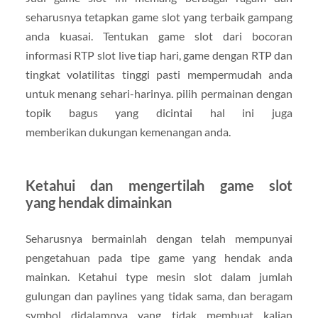
seharusnya tetapkan game slot yang terbaik gampang
anda kuasai. Tentukan game slot dari bocoran
informasi RTP slot live tiap hari, game dengan RTP dan
tingkat volatilitas tinggi pasti mempermudah anda
untuk menang sehari-harinya. pilih permainan dengan
topik bagus yang dicintai hal ini juga
memberikan dukungan kemenangan anda.
Ketahui dan mengertilah game slot
yang hendak dimainkan
Seharusnya bermainlah dengan telah mempunyai
pengetahuan pada tipe game yang hendak anda
mainkan. Ketahui type mesin slot dalam jumlah
gulungan dan paylines yang tidak sama, dan beragam
symbol didalamnya yang tidak membuat kalian