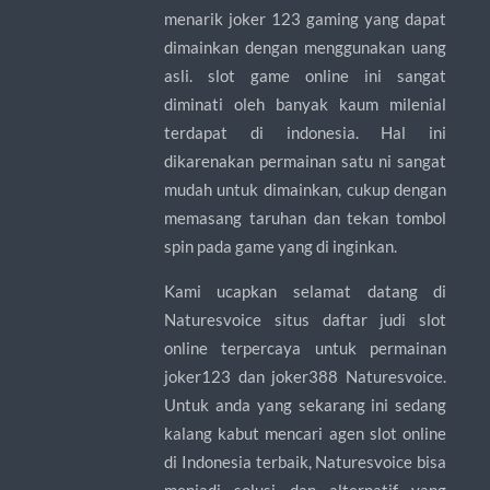
menarik joker 123 gaming yang dapat
dimainkan dengan menggunakan uang
asli. slot game online ini sangat
diminati oleh banyak kaum milenial
terdapat di indonesia. Hal ini
dikarenakan permainan satu ni sangat
mudah untuk dimainkan, cukup dengan
memasang taruhan dan tekan tombol
spin pada game yang di inginkan.
Kami ucapkan selamat datang di
Naturesvoice situs daftar judi slot
online terpercaya untuk permainan
joker123 dan joker388 Naturesvoice.
Untuk anda yang sekarang ini sedang
kalang kabut mencari agen slot online
di Indonesia terbaik, Naturesvoice bisa
menjadi solusi dan alternatif yang