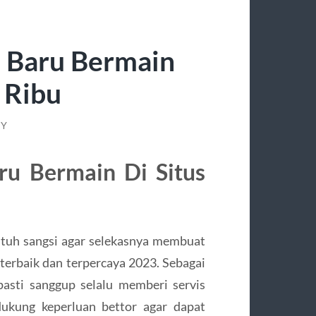
 Baru Bermain
 Ribu
KY
ru Bermain Di Situs
butuh sangsi agar selekasnya membuat
terbaik dan terpercaya 2023. Sebagai
 pasti sanggup selalu memberi servis
dukung keperluan bettor agar dapat