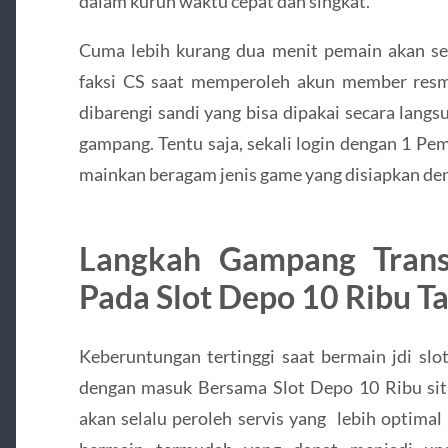
dalam kurun waktu cepat dan singkat.
Cuma lebih kurang dua menit pemain akan sec
faksi CS saat memperoleh akun member resm
dibarengi sandi yang bisa dipakai secara langs
gampang. Tentu saja, sekali login dengan 1 Pe
mainkan beragam jenis game yang disiapkan de
Langkah Gampang Transa
Pada Slot Depo 10 Ribu T
Keberuntungan tertinggi saat bermain jdi sl
dengan masuk Bersama Slot Depo 10 Ribu situ
akan selalu peroleh servis yang lebih optimal