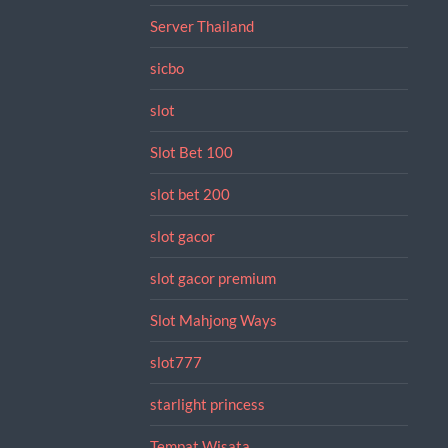
Server Thailand
sicbo
slot
Slot Bet 100
slot bet 200
slot gacor
slot gacor premium
Slot Mahjong Ways
slot777
starlight princess
Tempat Wisata