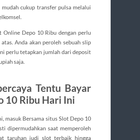
n mudah cukup transfer pulsa melalui
elkomsel.
ot Online Depo 10 Ribu dengan perlu
atas. Anda akan peroleh sebuah slip
ni perlu tetapkan jumlah dari deposit
upiah saja.
percaya Tentu Bayar
 10 Ribu Hari Ini
ini, masuk Bersama situs Slot Depo 10
 pasti dipermudahkan saat memperoleh
t taruhan judi slot terbaik hingga