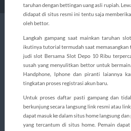
taruhan dengan bettingan uang asli rupiah. Lew
didapat di situs resmi ini tentu saja memberi
oleh bettor.
Langkah gampang saat mainkan taruhan slot
ikutinya tutorial termudah saat memasangkan t
judi slot Bersama Slot Depo 10 Ribu terperca
susah yang menyulitkan bettor untuk bermai
Handphone, Iphone dan piranti laiannya ka
tingkatan proses registrasi akun baru.
Untuk proses daftar pasti gampang dan tidak
berkunjung secara langsung link resmi atau lin
dapat masuk ke dalam situs home langsung da
yang tercantum di situs home. Pemain dapat 