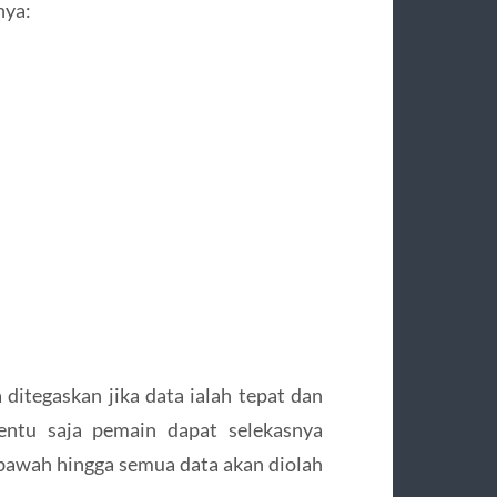
nya:
ditegaskan jika data ialah tepat dan
Tentu saja pemain dapat selekasnya
bawah hingga semua data akan diolah