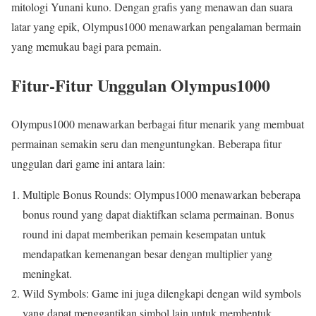
mitologi Yunani kuno. Dengan grafis yang menawan dan suara
latar yang epik, Olympus1000 menawarkan pengalaman bermain
yang memukau bagi para pemain.
Fitur-Fitur Unggulan Olympus1000
Olympus1000 menawarkan berbagai fitur menarik yang membuat
permainan semakin seru dan menguntungkan. Beberapa fitur
unggulan dari game ini antara lain:
Multiple Bonus Rounds: Olympus1000 menawarkan beberapa
bonus round yang dapat diaktifkan selama permainan. Bonus
round ini dapat memberikan pemain kesempatan untuk
mendapatkan kemenangan besar dengan multiplier yang
meningkat.
Wild Symbols: Game ini juga dilengkapi dengan wild symbols
yang dapat menggantikan simbol lain untuk membentuk