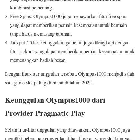
kombinasi pemenang.
Free Spins: Olympus1000 juga menawarkan fitur free spins
yang dapat memberikan pemain kesempatan untuk bermain
tanpa harus memasang taruhan.
Jackpot: Tidak ketinggalan, game ini juga dilengkapi dengan
fitur jackpot yang dapat memberikan pemain kesempatan untuk
memenangkan hadiah besar.
Dengan fitur-fitur unggulan tersebut, Olympus1000 menjadi salah
satu game slot paling diminati di tahun 2024.
Keunggulan Olympus1000 dari
Provider Pragmatic Play
Selain fitur-fitur unggulan yang ditawarkan, Olympus1000 juga
memiliki beberapa keunggulan dibandingkan game slot lainnya.